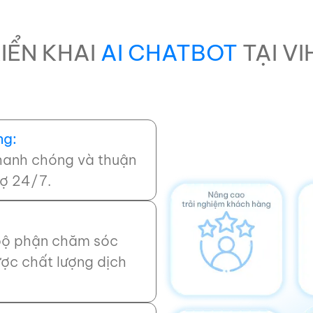
RIỂN KHAI
AI CHATBOT
TẠI V
ng:
hanh chóng và thuận
rợ 24/7.
 bộ phận chăm sóc
c chất lượng dịch