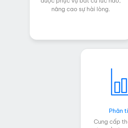
được phục vụ bất cứ lúc nào,
nâng cao sự hài lòng.
Phân tí
Cung cấp th