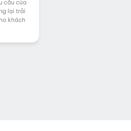
hu cầu của
 lại trải
ho khách