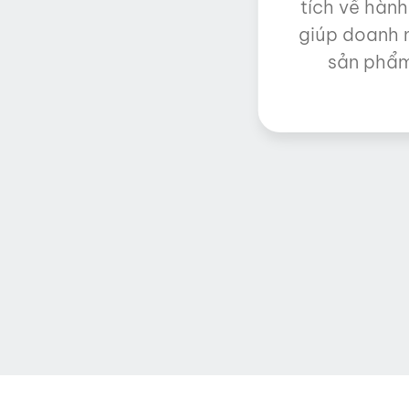
tích về hành
giúp doanh n
sản phẩm