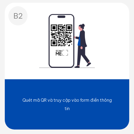
B2
Quét mã QR và truy cập vào form điền thông
tin