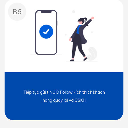
B6
Tiếp tục gửi tin UID Follow kích thích khách
hàng quay lại và CSKH