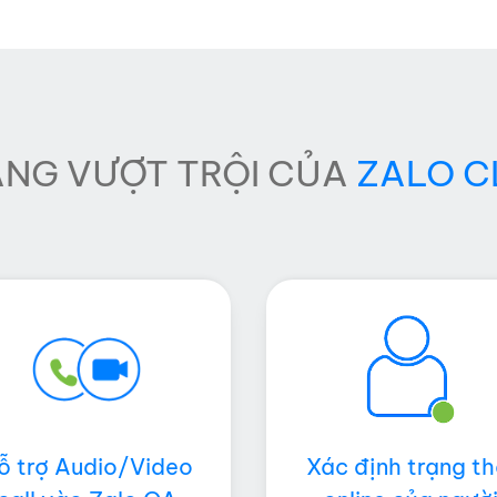
ĂNG VƯỢT TRỘI CỦA
ZALO C
ỗ trợ Audio/Video
Xác định trạng th