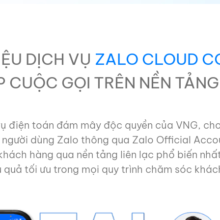
IỆU DỊCH VỤ
ZALO CLOUD C
P CUỘC GỌI TRÊN NỀN TẢN
 vụ điện toán đám mây độc quyền của VNG, cho
 người dùng Zalo thông qua Zalo Official Acco
hách hàng qua nền tảng liên lạc phổ biến nhất
u quả tối ưu trong mọi quy trình chăm sóc khác