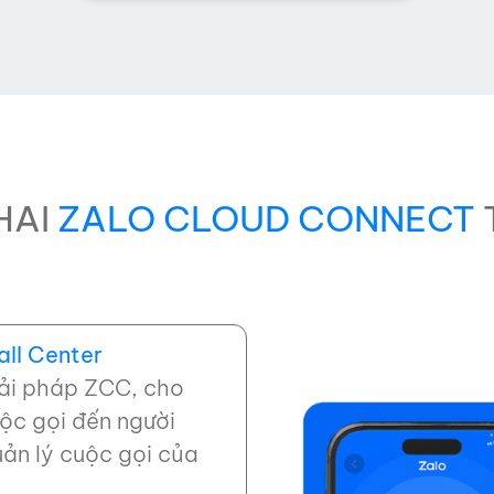
HAI
ZALO CLOUD CONNECT
ll Center
iải pháp ZCC, cho
ộc gọi đến người
ản lý cuộc gọi của