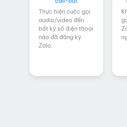
call-out
Thực hiện cuộc gọi
K
audio/video đến
gọ
bất kỳ số điện thoại
Z
nào đã đăng ký
n
Zalo.