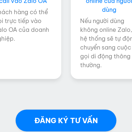
call vào Zalo OA
online của ngườ
dùng
hách hàng có thể
i trực tiếp vào
Nếu người dùng
alo OA của doanh
không online Zalo
ghiệp.
hệ thống sẽ tự độ
chuyển sang cuộc
gọi di động thông
thường.
ĐĂNG KÝ TƯ VẤN