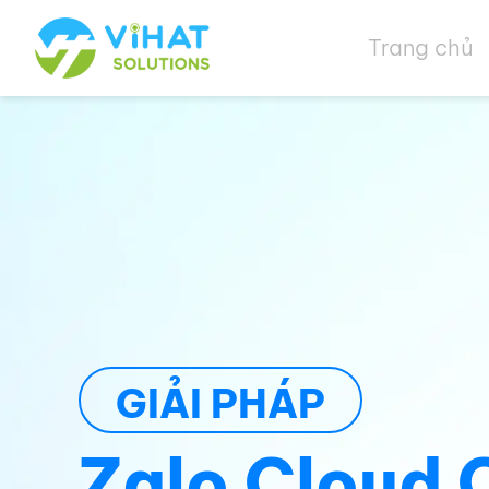
Chuyển
đến
Trang chủ
phần
nội
dung
GIẢI PHÁP
Zalo Cloud 