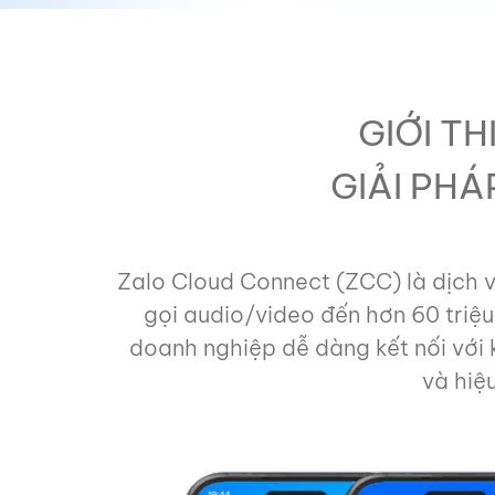
GIỚI TH
GIẢI PHÁ
Zalo Cloud Connect (ZCC) là dịch
gọi audio/video đến hơn 60 triệu
doanh nghiệp dễ dàng kết nối với k
và hiệ