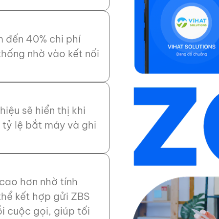
m đến 40% chi phí
thống nhờ vào kết nối
iệu sẽ hiển thị khi
tỷ lệ bắt máy và ghi
cao hơn nhờ tính
thể kết hợp gửi ZBS
i cuộc gọi, giúp tối