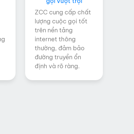
i
gọi vượt trội
ZCC cung cấp chất
lượng cuộc gọi tốt
,
trên nền tảng
ng
internet thông
thường, đảm bảo
đường truyền ổn
định và rõ ràng.