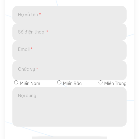
Họ và tên
*
Số điện thoại
*
Email
*
Chức vụ
*
Miền Nam
Miền Bắc
Miền Trung
Nội dung