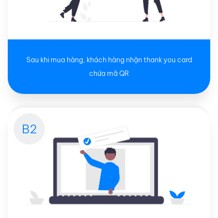
Sau khi mua hàng, khách hàng nhận thank you card
chứa mã QR
B2