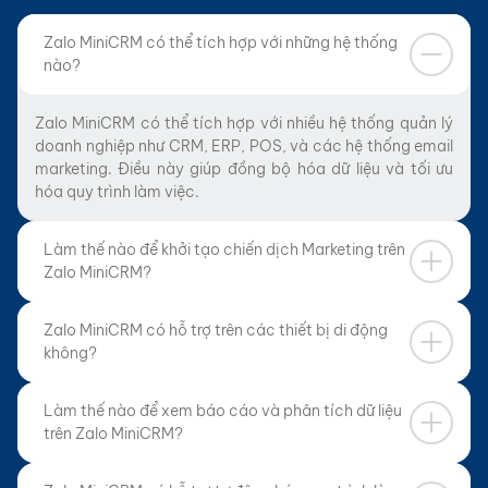
Zalo MiniCRM có thể tích hợp với những hệ thống
nào?
Zalo MiniCRM có thể tích hợp với nhiều hệ thống quản lý
doanh nghiệp như CRM, ERP, POS, và các hệ thống email
marketing. Điều này giúp đồng bộ hóa dữ liệu và tối ưu
hóa quy trình làm việc.
Làm thế nào để khởi tạo chiến dịch Marketing trên
Zalo MiniCRM?
Để khởi tạo chiến dịch Marketing, bạn chỉ cần truy cập
Zalo MiniCRM có hỗ trợ trên các thiết bị di động
vào phần Marketing trên hệ thống, cấu hình thông tin
không?
chiến dịch, chọn Template ZBS và lựa chọn danh sách
khách hàng từ Data có sẵn hoặc tải lên từ danh sách bên
Có, Zalo MiniCRM hỗ trợ trên các thiết bị di động thông
Làm thế nào để xem báo cáo và phân tích dữ liệu
ngoài. Sau đó, theo dõi và đo lường hiệu quả chiến dịch
qua ứng dụng Mobile App. Bạn có thể xử lý công việc,
trên Zalo MiniCRM?
qua các chỉ số chi tiết.
quản lý thông tin khách hàng, gọi ZCC, và chat đa kênh
mọi lúc mọi nơi chỉ với một chiếc điện thoại thông minh