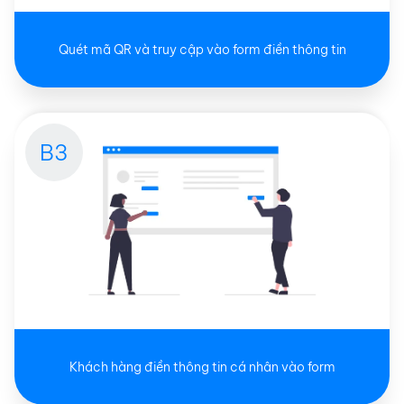
Quét mã QR và truy cập vào form điền thông tin
B3
Khách hàng điền thông tin cá nhân vào form