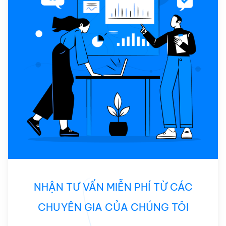
NHẬN TƯ VẤN MIỄN PHÍ TỪ CÁC
CHUYÊN GIA CỦA CHÚNG TÔI