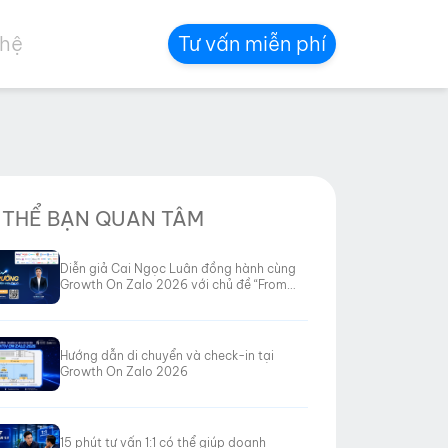
 hệ
Tư vấn miễn phí
 THỂ BẠN QUAN TÂM
Diễn giả Cai Ngọc Luân đồng hành cùng
Growth On Zalo 2026 với chủ đề “From
Data to Revenue”
Hướng dẫn di chuyển và check-in tại
Growth On Zalo 2026
15 phút tư vấn 1:1 có thể giúp doanh