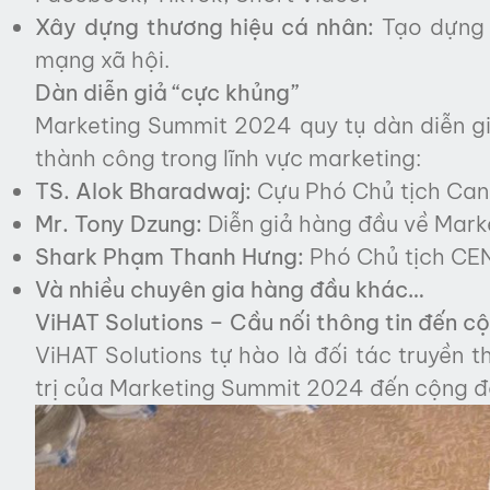
Xây dựng thương hiệu cá nhân:
Tạo dựng h
mạng xã hội.
Dàn diễn giả “cực khủng”
Marketing Summit 2024 quy tụ dàn diễn gi
thành công trong lĩnh vực marketing:
TS. Alok Bharadwaj:
Cựu Phó Chủ tịch Can
Mr. Tony Dzung:
Diễn giả hàng đầu về Marke
Shark Phạm Thanh Hưng:
Phó Chủ tịch CEN 
Và nhiều chuyên gia hàng đầu khác…
ViHAT Solutions – Cầu nối thông tin đến c
ViHAT Solutions tự hào là đối tác truyền t
trị của Marketing Summit 2024 đến cộng 