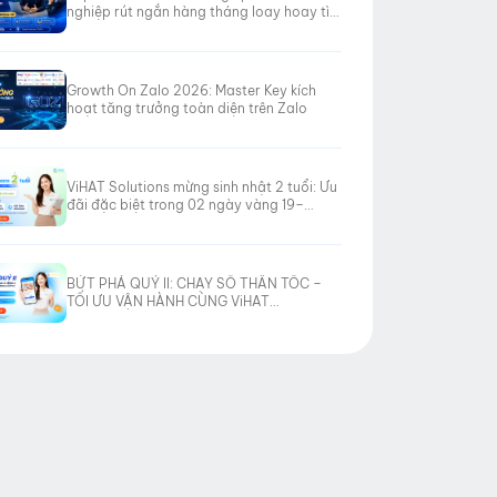
nghiệp rút ngắn hàng tháng loay hoay tìm
hướng đi
Growth On Zalo 2026: Master Key kích
hoạt tăng trưởng toàn diện trên Zalo
ViHAT Solutions mừng sinh nhật 2 tuổi: Ưu
đãi đặc biệt trong 02 ngày vàng 19–
20/06/2026
BỨT PHÁ QUÝ II: CHẠY SỐ THẦN TỐC –
TỐI ƯU VẬN HÀNH CÙNG ViHAT
SOLUTIONS!