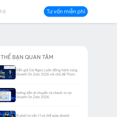
 hệ
Tư vấn miễn phí
 THỂ BẠN QUAN TÂM
Diễn giả Cai Ngọc Luân đồng hành cùng
Growth On Zalo 2026 với chủ đề “From
Data to Revenue”
Hướng dẫn di chuyển và check-in tại
Growth On Zalo 2026
15 phút tư vấn 1:1 có thể giúp doanh