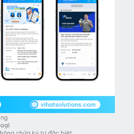
ụng
hoại
không chứa ký tự đặc biệt.