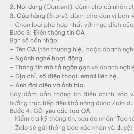
2. Nội dung
(Content): dành cho cá nhân ch
3. Cửa hàng
(Store): dành cho đơn vị bán 
– Chọn loại phù hợp nhất với mục đích của
Bước 3: Điền thông tin OA
Bạn sẽ cần nhập:
– Tên OA
(tên thương hiệu hoặc doanh ngh
– Ngành nghề hoạt động
.
–
Thông tin mô tả ngắn gọn
về doanh nghiệ
–
Địa chỉ, số điện thoại, email liên hệ.
– Ảnh đại diện và ảnh bìa.
Hãy đảm bảo thông tin điền chính xác và
hưởng trực tiếp đến khả năng được Zalo du
Bước 4: Gửi yêu cầu tạo OA
– Kiểm tra kỹ thông tin, sau đó nhấn “Tạo t
– Zalo sẽ gửi thông báo xác nhận và duyệt