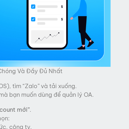
 Chóng Và Đầy Đủ Nhất
S), tìm “Zalo” và tải xuống.
 mà bạn muốn dùng để quản lý OA.
ccount mới”
.
họn:
ức, công ty.