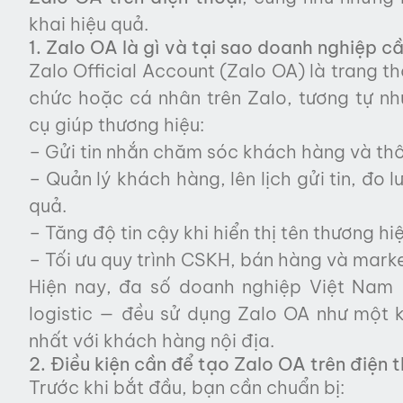
khai hiệu quả.
1. Zalo OA là gì và tại sao doanh nghiệp c
Zalo Official Account (Zalo OA) là trang t
chức hoặc cá nhân trên Zalo, tương tự n
cụ giúp thương hiệu:
– Gửi tin nhắn chăm sóc khách hàng và th
– Quản lý khách hàng, lên lịch gửi tin, đo
quả.
– Tăng độ tin cậy khi hiển thị tên thương h
– Tối ưu quy trình CSKH, bán hàng và marke
Hiện nay, đa số doanh nghiệp Việt Nam 
logistic — đều sử dụng Zalo OA như một k
nhất với khách hàng nội địa.
2. Điều kiện cần để tạo Zalo OA trên điện 
Trước khi bắt đầu, bạn cần chuẩn bị: