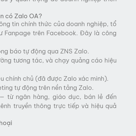
ần có Zalo OA?
hông tin chính thức của doanh nghiệp, tổ
hư Fanpage trên Facebook. Đây là công
ông báo tự động qua ZNS Zalo.
 lường tương tác, và chạy quảng cáo hiệu
iệu chính chủ (đã được Zalo xác minh).
ting tự động trên nền tảng Zalo.
— từ ngân hàng, giáo dục, bán lẻ đến
ênh truyền thông trực tiếp và hiệu quả
thoại