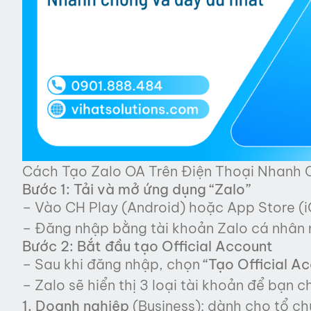
Cách Tạo Zalo OA Trên Điện Thoại Nhanh
Bước 1: Tải và mở ứng dụng “Zalo”
– Vào CH Play (Android) hoặc App Store (iO
– Đăng nhập bằng tài khoản Zalo cá nhân
Bước 2: Bắt đầu tạo Official Account
– Sau khi đăng nhập, chọn
“Tạo Official A
– Zalo sẽ hiển thị 3 loại tài khoản để bạn c
1. Doanh nghiệp
(Business): dành cho tổ ch