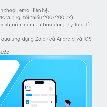
ện thoại, email liên hệ.
ớc vuông, tối thiểu 200×200 px).
minh cá nhân
nếu bạn đăng ký loại tài
 qua ứng dụng Zalo (cả Android và iOS
bước