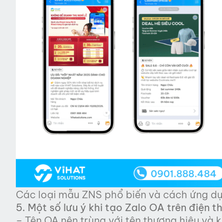
Các loại mẫu ZNS phổ biến và cách ứng d
5. Một số lưu ý khi tạo Zalo OA trên điện t
– Tên OA nên trùng với tên thương hiệu và 