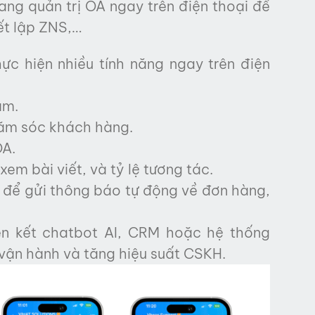
ang quản trị OA ngay trên điện thoại để
iết lập ZNS,…
ực hiện nhiều tính năng ngay trên điện
âm.
chăm sóc khách hàng.
OA.
em bài viết, và tỷ lệ tương tác.
) để gửi thông báo tự động về đơn hàng,
ên kết chatbot AI, CRM hoặc hệ thống
vận hành và tăng hiệu suất CSKH.