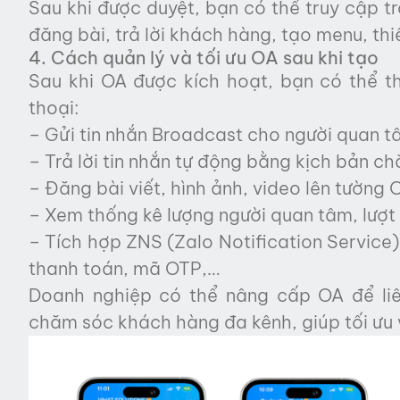
Sau khi được duyệt, bạn có thể truy cập tr
đăng bài, trả lời khách hàng, tạo menu, th
4. Cách quản lý và tối ưu OA sau khi tạo
Sau khi OA được kích hoạt, bạn có thể th
thoại:
– Gửi tin nhắn Broadcast cho người quan t
– Trả lời tin nhắn tự động bằng kịch bản 
– Đăng bài viết, hình ảnh, video lên tường 
– Xem thống kê lượng người quan tâm, lượt x
– Tích hợp ZNS (Zalo Notification Service
thanh toán, mã OTP,…
Doanh nghiệp có thể nâng cấp OA để li
chăm sóc khách hàng đa kênh, giúp tối ưu 