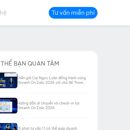
 hệ
Tư vấn miễn phí
 THỂ BẠN QUAN TÂM
Diễn giả Cai Ngọc Luân đồng hành cùng
Growth On Zalo 2026 với chủ đề “From
Data to Revenue”
Hướng dẫn di chuyển và check-in tại
Growth On Zalo 2026
15 phút tư vấn 1:1 có thể giúp doanh