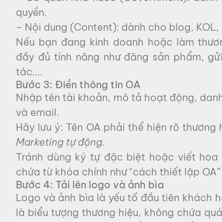
quyền.
– Nội dung (Content): dành cho blog, KOL, 
Nếu bạn đang kinh doanh hoặc làm thươ
đầy đủ tính năng như đăng sản phẩm, gửi
tác,…
Bước 3: Điền thông tin OA
Nhập tên tài khoản, mô tả hoạt động, danh
và email.
Hãy lưu ý: Tên OA phải thể hiện rõ thương h
Marketing tự động.
Tránh dùng ký tự đặc biệt hoặc viết hoa 
chứa từ khóa chính như “cách thiết lập OA
Bước 4: Tải lên logo và ảnh bìa
Logo và ảnh bìa là yếu tố đầu tiên khách h
là biểu tượng thương hiệu, không chứa quá n