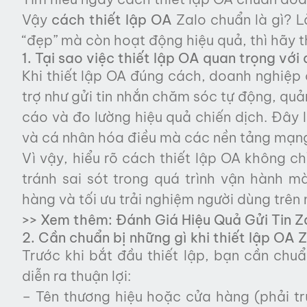
Vậy
cách thiết lập OA
Zalo chuẩn là gì? 
“đẹp” mà còn hoạt động hiệu quả, thì hãy th
1. Tại sao việc thiết lập OA quan trọng vớ
Khi thiết lập OA đúng cách, doanh nghiệp 
trợ như gửi tin nhắn chăm sóc tự động, quả
cáo và đo lường hiệu quả chiến dịch. Đây l
và cá nhân hóa điều mà các nền tảng mạng
Vì vậy, hiểu rõ cách thiết lập OA không ch
tránh sai sót trong quá trình vận hành 
hàng và tối ưu trải nghiệm người dùng trên 
>> Xem thêm:
Đánh Giá Hiệu Quả Gửi Tin 
2. Cần chuẩn bị những gì khi thiết lập OA 
Trước khi bắt đầu thiết lập, bạn cần chuẩ
diễn ra thuận lợi:
– Tên thương hiệu hoặc cửa hàng (phải tr