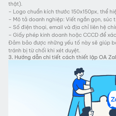
thật).
– Logo chuẩn kích thước 150x150px, thể hiệ
– Mô tả doanh nghiệp: Viết ngắn gọn, súc tí
– Số điện thoại, email và địa chỉ liên hệ chí
– Giấy phép kinh doanh hoặc CCCD để xác
Đảm bảo được những yếu tố này sẽ giúp bạ
tránh bị từ chối khi xét duyệt.
3. Hướng dẫn chi tiết cách thiết lập OA Z