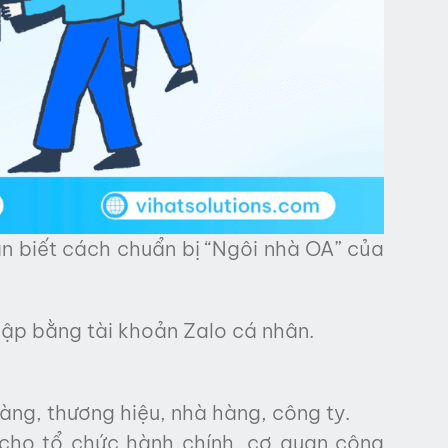
ần biết cách chuẩn bị “Ngôi nhà OA” của
ập bằng tài khoản Zalo cá nhân.
àng, thương hiệu, nhà hàng, công ty.
cho tổ chức hành chính, cơ quan công