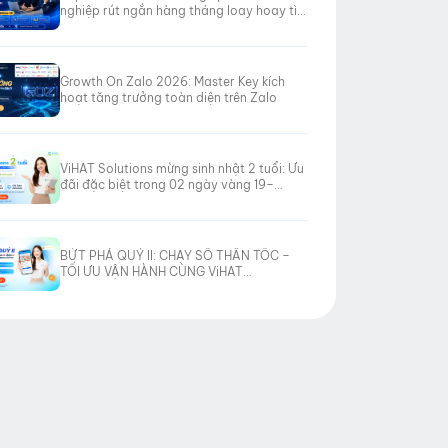
nghiệp rút ngắn hàng tháng loay hoay tìm
hướng đi
Growth On Zalo 2026: Master Key kích
hoạt tăng trưởng toàn diện trên Zalo
ViHAT Solutions mừng sinh nhật 2 tuổi: Ưu
đãi đặc biệt trong 02 ngày vàng 19–
20/06/2026
BỨT PHÁ QUÝ II: CHẠY SỐ THẦN TỐC –
TỐI ƯU VẬN HÀNH CÙNG ViHAT
SOLUTIONS!