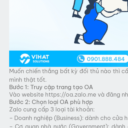
Muốn chiến thắng bất kỳ đối thủ nào thì c
mình thật tốt.
Bước 1: Truy cập trang tạo OA
Vào website https://oa.zalo.me và đăng nh
Bước 2: Chọn loại OA phù hợp
Zalo cung cấp 3 loại tài khoản:
– Doanh nghiệp (Business): dành cho cửa h
– Cơ quan nhà nước (Government): dành 