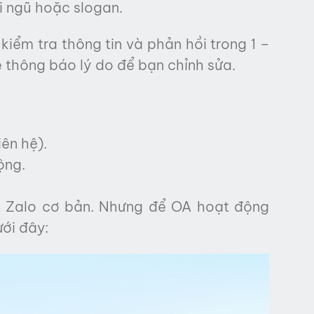
i ngũ hoặc slogan.
kiểm tra thông tin và phản hồi trong 1 –
ẽ thông báo lý do để bạn chỉnh sửa.
ên hệ).
ộng.
A Zalo cơ bản. Nhưng để OA hoạt động
ưới đây: