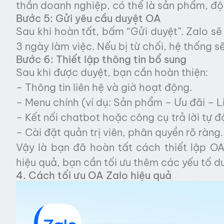
thần doanh nghiệp, có thể là sản phẩm, độ
Bước 5: Gửi yêu cầu duyệt OA
Sau khi hoàn tất, bấm “Gửi duyệt”. Zalo sẽ 
3 ngày làm việc. Nếu bị từ chối, hệ thống s
Bước 6: Thiết lập thông tin bổ sung
Sau khi được duyệt, bạn cần hoàn thiện:
– Thông tin liên hệ và giờ hoạt động.
– Menu chính (ví dụ: Sản phẩm – Ưu đãi – Li
– Kết nối chatbot hoặc công cụ trả lời tự đ
– Cài đặt quản trị viên, phân quyền rõ ràng.
Vậy là bạn đã hoàn tất cách thiết lập O
hiệu quả, bạn cần tối ưu thêm các yếu tố d
4. Cách tối ưu OA Zalo hiệu quả