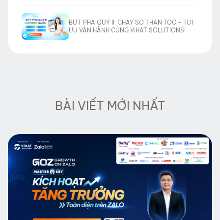
BỨT PHÁ QUÝ II: CHẠY SỐ THẦN TỐC – TỐI
ƯU VẬN HÀNH CÙNG ViHAT SOLUTIONS!
BÀI VIẾT MỚI NHẤT