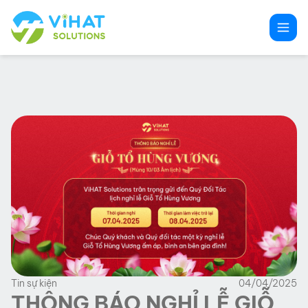
Chuyển
đến
phần
nội
dung
Tin sự kiện
04/04/2025
THÔNG BÁO NGHỈ LỄ GIỖ