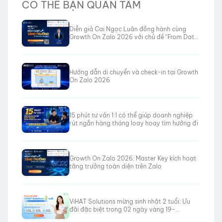
CÓ THỂ BẠN QUAN TÂM
Diễn giả Cai Ngọc Luân đồng hành cùng
Growth On Zalo 2026 với chủ đề “From Data
to Revenue”
Hướng dẫn di chuyển và check-in tại Growth
On Zalo 2026
15 phút tư vấn 1:1 có thể giúp doanh nghiệp
rút ngắn hàng tháng loay hoay tìm hướng đi
Growth On Zalo 2026: Master Key kích hoạt
tăng trưởng toàn diện trên Zalo
ViHAT Solutions mừng sinh nhật 2 tuổi: Ưu
đãi đặc biệt trong 02 ngày vàng 19–
20/06/2026