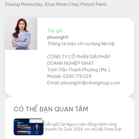
Steung Meanchey, Khan Mean Chey Phnom Penh.
Tác giả
phuongttt
Thông tin báo chí vui lòng liên hệ:
CÔNG TY CỔ PHẦN GIẢI PHÁP
DOANH NGHIỆP VIHAT
Trịnh Trần Thanh Phương (Ms.)
Mobile: 0392 179 029
Email: phuongttt@vihatgroup.com
CÓ THỂ BẠN QUAN TÂM
Diễn giả Cai Ngọc Luân đồng hành cùng
Growth On Zalo 2026 với chủ đề “From Data
to Revenue”