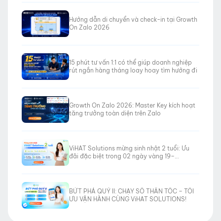
Hướng dẫn di chuyển và check-in tại Growth
On Zalo 2026
15 phút tư vấn 1:1 có thể giúp doanh nghiệp
rút ngắn hàng tháng loay hoay tìm hướng đi
Growth On Zalo 2026: Master Key kích hoạt
tăng trưởng toàn diện trên Zalo
ViHAT Solutions mừng sinh nhật 2 tuổi: Ưu
đãi đặc biệt trong 02 ngày vàng 19–
20/06/2026
BỨT PHÁ QUÝ II: CHẠY SỐ THẦN TỐC – TỐI
ƯU VẬN HÀNH CÙNG ViHAT SOLUTIONS!