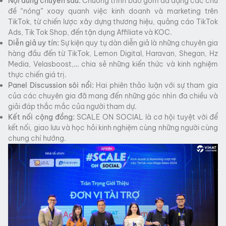
Nội dung chuyên sâu:
Chương trình bao gồm đa dạng các chủ
đề “nóng” xoay quanh việc kinh doanh và marketing trên
TikTok, từ chiến lược xây dựng thương hiệu, quảng cáo TikTok
Ads, Tik Tok Shop, đến tận dụng Affiliate và KOC.
Diễn giả uy tín:
Sự kiện quy tụ dàn diễn giả là những chuyên gia
hàng đầu đến từ TikTok, Lemon Digital, Haravan, Shegan, Hz
Media, Velasboost,… chia sẻ những kiến thức và kinh nghiệm
thực chiến giá trị.
Panel Discussion sôi nổi:
Hai phiên thảo luận với sự tham gia
của các chuyên gia đã mang đến những góc nhìn đa chiều và
giải đáp thắc mắc của người tham dự.
Kết nối cộng đồng:
SCALE ON SOCIAL là cơ hội tuyệt vời để
kết nối, giao lưu và học hỏi kinh nghiệm cùng những người cùng
chung chí hướng.