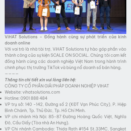
ViHAT Solutions – Đồng hành cùng sự phát triển của kinh
doanh online
Với vai trò là nhà tài trợ, ViHAT Solutions tự hào góp phần vào
thành công của sự kiện SCALE ON SOCIAL. Chúng tôi cam kết
đồng hành cùng các doanh nghiệp Việt Nam trong hành trình
chinh phục thị trường TikTok và bùng nổ doanh số bán hàng.
————
Thông tin chi tiết xin vui lòng liên hệ:
CÔNG TY CỔ PHẦN GIẢI PHÁP DOANH NGHIỆP VIHAT
Website:
vihatsolutions.com
Hotline: 0901 888 484
VP trụ sở: 140 -142, Đường số 2 (KĐT Vạn Phúc City), P. Hiệp
Bình Chánh, Tp. Thủ Đức, Tp. Hồ Chí Minh.
VP chi nhánh Hà Nội: 85-87 Đường Hoàng Quốc Việt, Nghĩa
Đô, Cầu Giấy (Tòa nhà An Hưng).
VP Chi nhánh Cambodia: Thida Rath #154 St.33MC, Sangkat