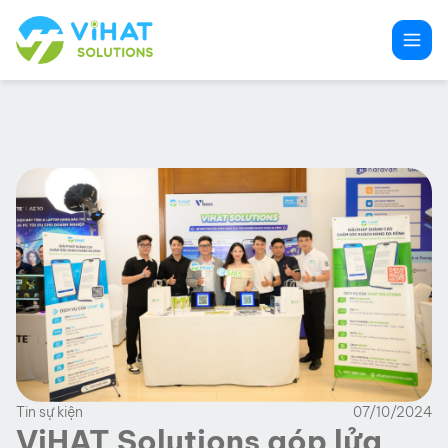
Chuyển
đến
phần
nội
dung
Tin sự kiện
07/10/2024
ViHAT Solutions góp lửa