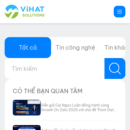
Chuyển
đến
phần
nội
dung
Tất cả
Tin công nghệ
Tin khác
CÓ THỂ BẠN QUAN TÂM
Diễn giả Cai Ngọc Luân đồng hành cùng
Growth On Zalo 2026 với chủ đề “From Data
to Revenue”