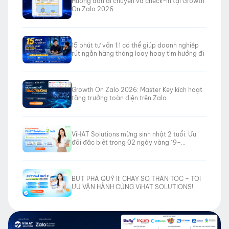
Hướng dẫn di chuyển và check-in tại Growth
On Zalo 2026
15 phút tư vấn 1:1 có thể giúp doanh nghiệp
rút ngắn hàng tháng loay hoay tìm hướng đi
Growth On Zalo 2026: Master Key kích hoạt
tăng trưởng toàn diện trên Zalo
ViHAT Solutions mừng sinh nhật 2 tuổi: Ưu
đãi đặc biệt trong 02 ngày vàng 19–
20/06/2026
BỨT PHÁ QUÝ II: CHẠY SỐ THẦN TỐC – TỐI
ƯU VẬN HÀNH CÙNG ViHAT SOLUTIONS!