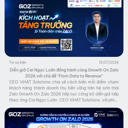
Tin sự kiện
13/07/2026
Diễn giả Cai Ngọc Luân đồng hành cùng Growth On Zalo
2026 với chủ đề “From Data to Revenue”
CEO ViHAT Solutions chia sẻ cách biến mỗi điểm chạm
khách hàng thành doanh thu bền vững trên hệ sinh thái
Zalo Growth On Zalo 2026 tiếp tục công bố diễn giả tiếp
theo: ông Cai Ngọc Luân, CEO ViHAT Solutions, với phiên
chia sẻ “From Data to Revenue – Biến mỗi điểm chạm
thành […]