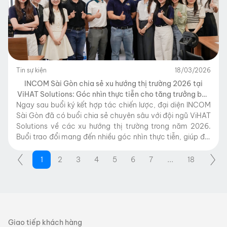
Tin sự kiện
18/03/2026
INCOM Sài Gòn chia sẻ xu hướng thị trường 2026 tại
ViHAT Solutions: Góc nhìn thực tiễn cho tăng trưởng bền
Ngay sau buổi ký kết hợp tác chiến lược, đại diện INCOM
vững
Sài Gòn đã có buổi chia sẻ chuyên sâu với đội ngũ ViHAT
Solutions về các xu hướng thị trường trong năm 2026.
Buổi trao đổi mang đến nhiều góc nhìn thực tiễn, giúp đội
ngũ cập nhật kịp thời những thay đổi […]
1
2
3
4
5
6
7
...
18
Giao tiếp khách hàng