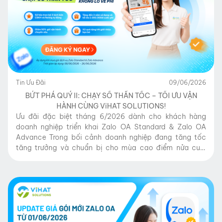
Tin Ưu Đãi
09/06/2026
BỨT PHÁ QUÝ II: CHẠY SỐ THẦN TỐC – TỐI ƯU VẬN
HÀNH CÙNG ViHAT SOLUTIONS!
Ưu đãi đặc biệt tháng 6/2026 dành cho khách hàng
doanh nghiệp triển khai Zalo OA Standard & Zalo OA
Advance Trong bối cảnh doanh nghiệp đang tăng tốc
tăng trưởng và chuẩn bị cho mùa cao điểm nửa cuối
năm, việc sở hữu một hệ thống vận hành khách hàng tự
động, tối ưu […]