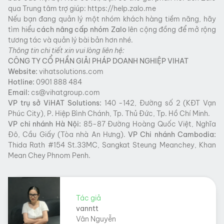
qua Trung tâm trợ giúp: https://help.zalo.me
Nếu bạn đang quản lý một nhóm khách hàng tiềm năng, hãy
tìm hiểu
cách nâng cấp nhóm Zalo
lên cộng đồng để mở rộng
tương tác và quản lý bài bản hơn nhé.
Thông tin chi tiết xin vui lòng liên hệ:
CÔNG TY CỔ PHẦN GIẢI PHÁP DOANH NGHIỆP VIHAT
Website:
vihatsolutions.com
Hotline:
0901 888 484
Email:
cs@vihatgroup.com
VP trụ sở
ViHAT
Solutions:
140 -142, Đường số 2 (KĐT Vạn
Phúc City), P. Hiệp Bình Chánh, Tp. Thủ Đức, Tp. Hồ Chí Minh.
VP chi nhánh Hà Nội:
85-87 Đường Hoàng Quốc Việt, Nghĩa
Đô, Cầu Giấy (Tòa nhà An Hưng).
VP Chi nhánh Cambodia:
Thida Rath #154 St.33MC, Sangkat Steung Meanchey, Khan
Mean Chey Phnom Penh.
Tác giả
vanntt
Vân Nguyễn