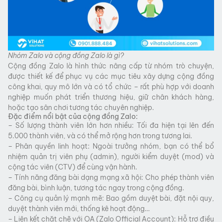
Nhóm Zalo và cộng đồng Zalo là gì?
Cộng đồng Zalo là hình thức nâng cấp từ nhóm trò chuyện,
được thiết kế để phục vụ các mục tiêu xây dựng cộng đồng
công khai, quy mô lớn và có tổ chức – rất phù hợp với doanh
nghiệp muốn phát triển thương hiệu, giữ chân khách hàng,
hoặc tạo sân chơi tương tác chuyên nghiệp.
Đặc điểm nổi bật của cộng đồng Zalo:
– Số lượng thành viên lớn hơn nhiều: Tối đa hiện tại lên đến
5.000 thành viên, và có thể mở rộng hơn trong tương lai.
– Phân quyền linh hoạt: Ngoài trưởng nhóm, bạn có thể bổ
nhiệm quản trị viên phụ (admin), người kiểm duyệt (mod) và
cộng tác viên (CTV) để cùng vận hành.
– Tính năng đăng bài dạng mạng xã hội: Cho phép thành viên
đăng bài, bình luận, tương tác ngay trong cộng đồng.
– Công cụ quản lý mạnh mẽ: Bao gồm duyệt bài, đặt nội quy,
duyệt thành viên mới, thống kê hoạt động…
– Liên kết chặt chẽ với OA (Zalo Official Account): Hỗ trợ điều