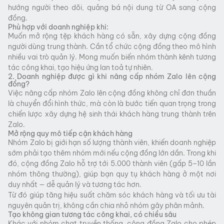
hướng người theo dõi, quảng bá nội dung từ OA sang cộng
đồng.
Phù hợp với doanh nghiệp khi:
Muốn mở rộng tệp khách hàng có sẵn, xây dựng cộng đồng
người dùng trung thành. Cần tổ chức cộng đồng theo mô hình
nhiều vai trò quản lý. Mong muốn biến nhóm thành kênh tương
tác công khai, tạo hiệu ứng lan toả tự nhiên.
2. Doanh nghiệp được gì khi nâng cấp nhóm Zalo lên cộng
đồng?
Việc nâng cấp nhóm Zalo lên cộng đồng không chỉ đơn thuần
là chuyển đổi hình thức, mà còn là bước tiến quan trọng trong
chiến lược xây dựng hệ sinh thái khách hàng trung thành trên
Zalo.
Mở rộng quy mô tiếp cận khách hàng
Nhóm Zalo bị giới hạn số lượng thành viên, khiến doanh nghiệp
sớm phải tạo thêm nhóm mới nếu cộng đồng lớn dần. Trong khi
đó, cộng đồng Zalo hỗ trợ tới 5.000 thành viên (gấp 5–10 lần
nhóm thông thường), giúp bạn quy tụ khách hàng ở một nơi
duy nhất — dễ quản lý và tương tác hơn.
Từ đó giúp tăng hiệu suất chăm sóc khách hàng và tối ưu tài
nguyên quản trị, không cần chia nhỏ nhóm gây phân mảnh.
Tạo không gian tương tác công khai, có chiều sâu
Khác với nhóm chat truyền thống, cộng đồng Zalo cho phép