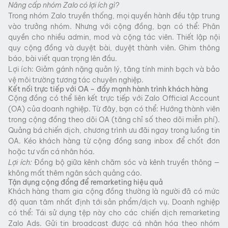
Nâng cấp nhóm Zalo có lợi ích gì?
Trong nhóm Zalo truyền thống, mọi quyền hành đều tập trung
vào trưởng nhóm. Nhưng với cộng đồng, bạn có thể: Phân
quyền cho nhiều admin, mod và cộng tác viên. Thiết lập nội
quy cộng đồng và duyệt bài, duyệt thành viên. Ghim thông
báo, bài viết quan trọng lên đầu.
Lợi ích: Giảm gánh nặng quản lý, tăng tính minh bạch và bảo
vệ môi trường tương tác chuyên nghiệp.
Kết nối trực tiếp với OA – đẩy mạnh hành trình khách hàng
Cộng đồng có thể liên kết trực tiếp với Zalo Official Account
(OA) của doanh nghiệp. Từ đây, bạn có thể: Hướng thành viên
trong cộng đồng theo dõi OA (tăng chỉ số theo dõi miễn phí).
Quảng bá chiến dịch, chương trình ưu đãi ngay trong luồng tin
OA. Kéo khách hàng từ cộng đồng sang inbox để chốt đơn
hoặc tư vấn cá nhân hóa.
Lợi ích:
Đồng bộ giữa kênh chăm sóc và kênh truyền thông —
không mất thêm ngân sách quảng cáo.
Tận dụng cộng đồng để remarketing hiệu quả
Khách hàng tham gia cộng đồng thường là người đã có mức
độ quan tâm nhất định tới sản phẩm/dịch vụ. Doanh nghiệp
có thể: Tái sử dụng tệp này cho các chiến dịch remarketing
Zalo Ads. Gửi tin broadcast được cá nhân hóa theo nhóm