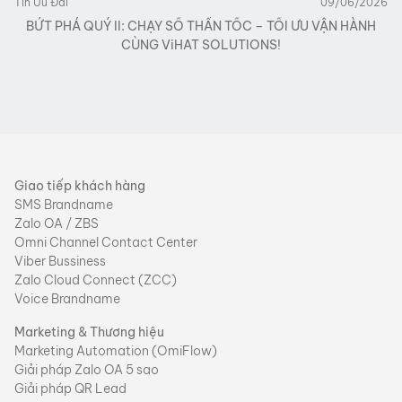
Tin Ưu Đãi
09/06/2026
BỨT PHÁ QUÝ II: CHẠY SỐ THẦN TỐC – TỐI ƯU VẬN HÀNH
CÙNG ViHAT SOLUTIONS!
Giao tiếp khách hàng
SMS Brandname
Zalo OA / ZBS
Omni Channel Contact Center
Viber Bussiness
Zalo Cloud Connect (ZCC)
Voice Brandname
Marketing & Thương hiệu
Marketing Automation (OmiFlow)
Giải pháp Zalo OA 5 sao
Giải pháp QR Lead