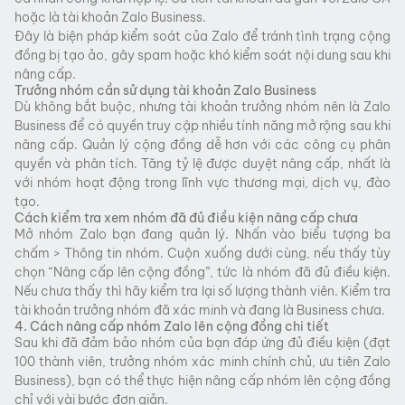
hoặc là tài khoản Zalo Business.
Đây là biện pháp kiểm soát của Zalo để tránh tình trạng cộng
đồng bị tạo ảo, gây spam hoặc khó kiểm soát nội dung sau khi
nâng cấp.
Trưởng nhóm cần sử dụng tài khoản Zalo Business
Dù không bắt buộc, nhưng tài khoản trưởng nhóm nên là Zalo
Business để có quyền truy cập nhiều tính năng mở rộng sau khi
nâng cấp. Quản lý cộng đồng dễ hơn với các công cụ phân
quyền và phân tích. Tăng tỷ lệ được duyệt nâng cấp, nhất là
với nhóm hoạt động trong lĩnh vực thương mại, dịch vụ, đào
tạo.
Cách kiểm tra xem nhóm đã đủ điều kiện nâng cấp chưa
Mở nhóm Zalo bạn đang quản lý. Nhấn vào biểu tượng ba
chấm > Thông tin nhóm. Cuộn xuống dưới cùng, nếu thấy tùy
chọn “Nâng cấp lên cộng đồng”, tức là nhóm đã đủ điều kiện.
Nếu chưa thấy thì hãy kiểm tra lại số lượng thành viên. Kiểm tra
tài khoản trưởng nhóm đã xác minh và đang là Business chưa.
4. Cách nâng cấp nhóm Zalo lên cộng đồng chi tiết
Sau khi đã đảm bảo nhóm của bạn đáp ứng đủ điều kiện (đạt
100 thành viên, trưởng nhóm xác minh chính chủ, ưu tiên Zalo
Business), bạn có thể thực hiện nâng cấp nhóm lên cộng đồng
chỉ với vài bước đơn giản.