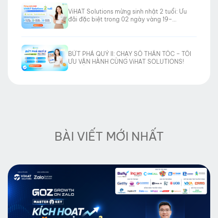
ViHAT Solutions mừng sinh nhật 2 tuổi: Ưu
đãi đặc biệt trong 02 ngày vàng 19–
20/06/2026
BỨT PHÁ QUÝ II: CHẠY SỐ THẦN TỐC – TỐI
ƯU VẬN HÀNH CÙNG ViHAT SOLUTIONS!
BÀI VIẾT MỚI NHẤT