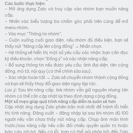
Các bước thực hiện:
– Mở ứng dụng Zalo và truy cập vào nhóm bạn muốn nâng
cấp.
– Nhấn vào biểu tượng ba chấm góc phải trên cùng để mở
menu nhóm.
– Vào mục “Thông tin nhóm”.
– Cuộn xuống cuối giao diện, nếu nhóm đủ điều kiện, bạn sẽ
thấy nút “Nâng cấp lên cộng đồng” → Nhấn chọn.
– Hệ thống sẽ hiển thị một số yêu cầu xác nhận: bạn cần đọc
kỹ điều khoản, chọn “Đồng ý” và xác nhận nâng cấp.
– Bổ sung thông tin nếu được yêu cầu: ảnh đại diện, tên cộng
đồng, mô tả, nội quy (có thể chỉnh sửa sau).
– Xác nhận hoàn tất → Zalo sẽ chuyển nhóm thành cộng đồng
và bạn sẽ thấy thay đổi giao diện ngay lập tức.
Lưu ý:
Sau khi nâng cấp, link nhóm vẫn giữ nguyên nhưng tên
nhóm có thể cần cập nhật lại theo định dạng cộng đồng.
Một số mẹo giúp quá trình nâng cấp diễn ra suôn sẻ hơn
Cập nhật ứng dụng Zalo phiên bản mới nhất để tránh lỗi hiển
thị tính năng. Đăng xuất – đăng nhập lại sau khi nhóm đủ 100
người nếu vẫn chưa thấy nút nâng cấp. Chụp ảnh màn hình
trước/sau nâng cấp nếu cần đối chiếu quyền quản trị hoặc
báo cáo nội bộ. Nếu có lỗi, bạn có thể gửi phản hồi đến Zalo