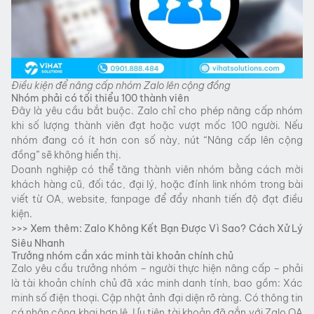
Điều kiện để nâng cấp nhóm Zalo lên cộng đồng
Nhóm phải có tối thiểu 100 thành viên
Đây là yêu cầu bắt buộc. Zalo chỉ cho phép nâng cấp nhóm
khi số lượng thành viên đạt hoặc vượt mốc 100 người. Nếu
nhóm đang có ít hơn con số này, nút “Nâng cấp lên cộng
đồng” sẽ không hiển thị.
Doanh nghiệp có thể tăng thành viên nhóm bằng cách mời
khách hàng cũ, đối tác, đại lý, hoặc đính link nhóm trong bài
viết từ OA, website, fanpage để đẩy nhanh tiến độ đạt điều
kiện.
>>> Xem thêm:
Zalo Không Kết Bạn Được Vì Sao? Cách Xử Lý
Siêu Nhanh
Trưởng nhóm cần xác minh tài khoản chính chủ
Zalo yêu cầu trưởng nhóm – người thực hiện nâng cấp – phải
là tài khoản chính chủ đã xác minh danh tính, bao gồm: Xác
minh số điện thoại. Cập nhật ảnh đại diện rõ ràng. Có thông tin
cá nhân công khai hợp lệ. Ưu tiên tài khoản đã gắn với Zalo OA