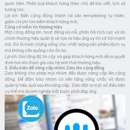
quan tâm. Phân loại khách hàng theo chủ đề bài viết, lịch sử
tương tác.
Lợi ích:
Biến cộng đồng thành tài sản remarketing tự nhiên,
giảm chi phí tìm kiếm khách hàng mới.
Củng cố niềm tin thương hiệu
Một cộng đồng lớn, hoạt động sôi nổi, phản hồi tích cực và do
chính thương hiệu quản lý sẽ tạo ra hiệu ứng uy tín xã hội mạnh
mẽ. Đó là minh chứng sống cho chất lượng sản phẩm/dịch vụ
mà không cần quảng cáo ồn ào.
Lợi ích:
Gia tăng độ tin cậy và giúp khách hàng mới dễ ra quyết
định hơn khi tham gia vào hệ sinh thái thương hiệu.
3. Điều kiện để nâng cấp nhóm Zalo lên cộng đồng
Zalo không cho phép mọi nhóm đều được nâng cấp lên cộng
đồng. Để đảm bảo nhóm có nền tảng vững chắc và được
quản lý hiệu quả sau khi nâng cấp, Zalo đặt ra một số điều kiện
cụ thể mà doanh nghiệp bắt buộc phải đáp ứng.