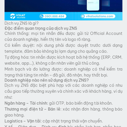
Dịch vụ ZNS là gì?
Đặc điểm quan trọng của dịch vụ ZNS
Chính thống: mọi tin nhắn đều được gửi từ Official Account
của doanh nghiệp, hiển thị tên và logo rõ ràng.
Có kiểm duyệt: nội dung phải được duyệt trước dưới dạng
template, đảm bảo không bị lạm dụng cho quảng cáo.
Tự động hóa: tin nhắn được kích hoạt bởi hệ thống (ERP, CRM,
website, app…), không cần nhân viên gửi thủ công.
Minh bạch và đo lường được: doanh nghiệp có thể kiểm tra
trạng thái từng tin nhắn – đã gửi, đã nhận, hay thất bại.
Doanh nghiệp nào nên sử dụng dịch vụ ZNS?
Dịch vụ ZNS đặc biệt phù hợp với các doanh nghiệp có nhu
cầu giao tiếp thường xuyên và chính xác với khách hàng, ví dụ
như:
Ngân hàng – Tài chính
: gửi OTP, báo biến động tài khoản.
Thương mại điện tử – Bán lẻ
: xác nhận đơn hàng, thông báo
giao hàng.
Logistics – Vận tải
: cập nhật trạng thái vận chuyển.
Y tế – Giáo dục – Dịch vụ định kỳ
: nhắc lịch hẹn, nhắc học,