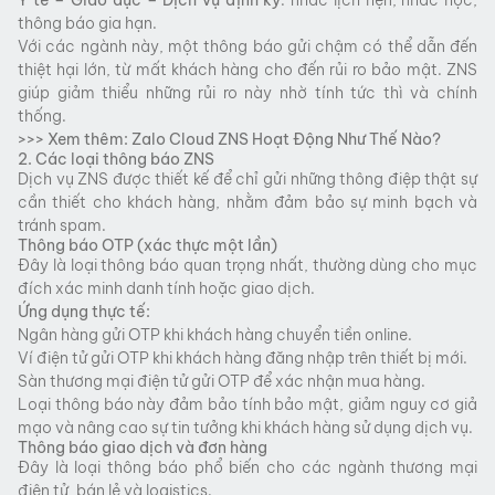
thông báo gia hạn.
Với các ngành này, một thông báo gửi chậm có thể dẫn đến
thiệt hại lớn, từ mất khách hàng cho đến rủi ro bảo mật. ZNS
giúp giảm thiểu những rủi ro này nhờ tính tức thì và chính
thống.
>>> Xem thêm:
Zalo Cloud ZNS Hoạt Động Như Thế Nào?
2. Các loại thông báo ZNS
Dịch vụ ZNS được thiết kế để chỉ gửi những thông điệp thật sự
cần thiết cho khách hàng, nhằm đảm bảo sự minh bạch và
tránh spam.
Thông báo OTP (xác thực một lần)
Đây là loại thông báo quan trọng nhất, thường dùng cho mục
đích xác minh danh tính hoặc giao dịch.
Ứng dụng thực tế:
Ngân hàng gửi OTP khi khách hàng chuyển tiền online.
Ví điện tử gửi OTP khi khách hàng đăng nhập trên thiết bị mới.
Sàn thương mại điện tử gửi OTP để xác nhận mua hàng.
Loại thông báo này đảm bảo tính bảo mật, giảm nguy cơ giả
mạo và nâng cao sự tin tưởng khi khách hàng sử dụng dịch vụ.
Thông báo giao dịch và đơn hàng
Đây là loại thông báo phổ biến cho các ngành thương mại
điện tử, bán lẻ và logistics.