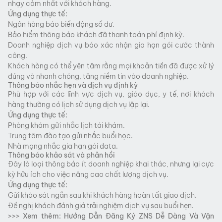
nhạy cảm nhất với khách hàng.
Ứng dụng thực tế:
Ngân hàng báo biến động số dư.
Bảo hiểm thông báo khách đã thanh toán phí định kỳ.
Doanh nghiệp dịch vụ báo xác nhận gia hạn gói cước thành
công.
Khách hàng có thể yên tâm rằng mọi khoản tiền đã được xử lý
đúng và nhanh chóng, tăng niềm tin vào doanh nghiệp.
Thông báo nhắc hẹn và dịch vụ định kỳ
Phù hợp với các lĩnh vực dịch vụ, giáo dục, y tế, nơi khách
hàng thường có lịch sử dụng dịch vụ lặp lại.
Ứng dụng thực tế:
Phòng khám gửi nhắc lịch tái khám.
Trung tâm đào tạo gửi nhắc buổi học.
Nhà mạng nhắc gia hạn gói data.
Thông báo khảo sát và phản hồi
Đây là loại thông báo ít doanh nghiệp khai thác, nhưng lại cực
kỳ hữu ích cho việc nâng cao chất lượng dịch vụ.
Ứng dụng thực tế:
Gửi khảo sát ngắn sau khi khách hàng hoàn tất giao dịch.
Đề nghị khách đánh giá trải nghiệm dịch vụ sau buổi hẹn.
>>> Xem thêm:
Hướng Dẫn Đăng Ký ZNS Dễ Dàng Và Vận