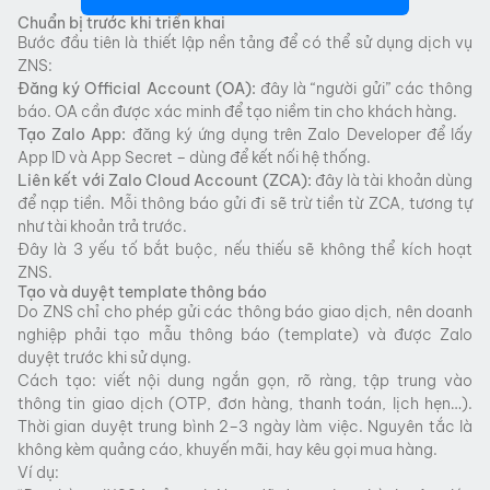
Chuẩn bị trước khi triển khai
Bước đầu tiên là thiết lập nền tảng để có thể sử dụng dịch vụ
ZNS:
Đăng ký Official Account (OA):
đây là “người gửi” các thông
báo. OA cần được xác minh để tạo niềm tin cho khách hàng.
Tạo Zalo App:
đăng ký ứng dụng trên Zalo Developer để lấy
App ID và App Secret – dùng để kết nối hệ thống.
Liên kết với Zalo Cloud Account (ZCA):
đây là tài khoản dùng
để nạp tiền. Mỗi thông báo gửi đi sẽ trừ tiền từ ZCA, tương tự
như tài khoản trả trước.
Đây là 3 yếu tố bắt buộc, nếu thiếu sẽ không thể kích hoạt
ZNS.
Tạo và duyệt template thông báo
Do ZNS chỉ cho phép gửi các thông báo giao dịch, nên doanh
nghiệp phải tạo mẫu thông báo (template) và được Zalo
duyệt trước khi sử dụng.
Cách tạo: viết nội dung ngắn gọn, rõ ràng, tập trung vào
thông tin giao dịch (OTP, đơn hàng, thanh toán, lịch hẹn…).
Thời gian duyệt trung bình 2–3 ngày làm việc. Nguyên tắc là
không kèm quảng cáo, khuyến mãi, hay kêu gọi mua hàng.
Ví dụ: