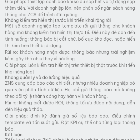
Giải pháp: thiết lập cảnh báo khi số dư sắp hết và tự động nạp
thêm tiền. Với doanh nghiệp lớn, nên phân bổ ngân sách hàng
tháng cho ZCA để tránh đứt quãng.
Không kiểm tra hiển thị trước khi triển khai rộng rãi
Một số doanh nghiệp tạo template rồi gửi thẳng cho khách
hàng mà không kiểm tra hiển thị thực tế. Điều này dễ dẫn đến
tình huống: thông báo bị cắt chữ, bố cục khó đọc, hoặc hiển
thị kém trên thiết bị di động.
Rủi ro: khách hàng nhận được thông báo nhưng trải nghiệm
kém, gây khó chịu thay vì hài lòng.
Giải pháp: luôn kiểm tra hiển thị trên thiết bị thật trước khi triển
khai hàng loạt.
Không quản lý và đo lường hiệu quả
ZNS cung cấp báo cáo chi tiết, nhưng nhiều doanh nghiệp bỏ
qua việc phân tích dữ liệu. Họ chỉ gửi thông báo mà không
theo dõi tỷ lệ thành công hay hành vi khách hàng.
Rủi ro: không biết được ROI, không tối ưu được nội dung, dẫn
đến hiệu quả thấp.
Giải pháp: định kỳ đánh giá số liệu báo cáo, điều chỉnh
template và tần suất gửi. Đặt KPI cụ thể cho từng loại thông
báo.
Kết luận