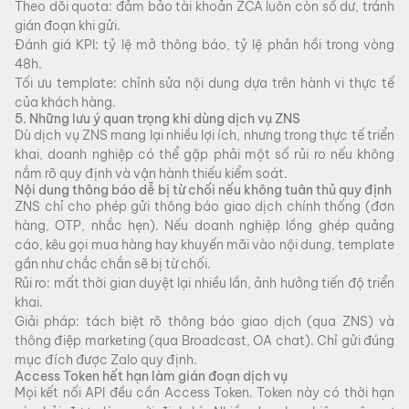
Theo dõi quota: đảm bảo tài khoản ZCA luôn còn số dư, tránh
gián đoạn khi gửi.
Đánh giá KPI: tỷ lệ mở thông báo, tỷ lệ phản hồi trong vòng
48h.
Tối ưu template: chỉnh sửa nội dung dựa trên hành vi thực tế
của khách hàng.
5. Những lưu ý quan trọng khi dùng dịch vụ ZNS
Dù dịch vụ ZNS mang lại nhiều lợi ích, nhưng trong thực tế triển
khai, doanh nghiệp có thể gặp phải một số rủi ro nếu không
nắm rõ quy định và vận hành thiếu kiểm soát.
Nội dung thông báo dễ bị từ chối nếu không tuân thủ quy định
ZNS chỉ cho phép gửi thông báo giao dịch chính thống (đơn
hàng, OTP, nhắc hẹn). Nếu doanh nghiệp lồng ghép quảng
cáo, kêu gọi mua hàng hay khuyến mãi vào nội dung, template
gần như chắc chắn sẽ bị từ chối.
Rủi ro: mất thời gian duyệt lại nhiều lần, ảnh hưởng tiến độ triển
khai.
Giải pháp: tách biệt rõ thông báo giao dịch (qua ZNS) và
thông điệp marketing (qua Broadcast, OA chat). Chỉ gửi đúng
mục đích được Zalo quy định.
Access Token hết hạn làm gián đoạn dịch vụ
Mọi kết nối API đều cần Access Token. Token này có thời hạn