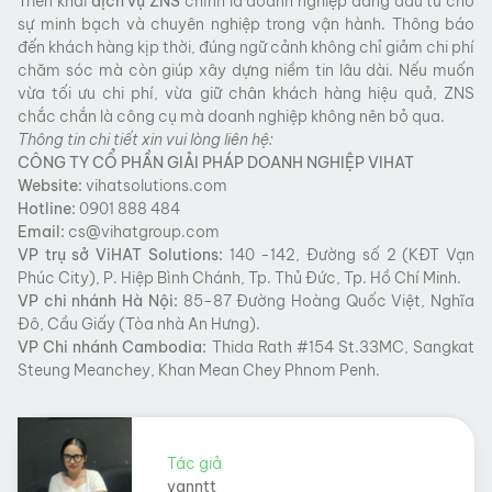
Triển khai
dịch vụ ZNS
chính là doanh nghiệp đang đầu tư cho
sự minh bạch và chuyên nghiệp trong vận hành. Thông báo
đến khách hàng kịp thời, đúng ngữ cảnh không chỉ giảm chi phí
chăm sóc mà còn giúp xây dựng niềm tin lâu dài. Nếu muốn
vừa tối ưu chi phí, vừa giữ chân khách hàng hiệu quả, ZNS
chắc chắn là công cụ mà doanh nghiệp không nên bỏ qua.
Thông tin chi tiết xin vui lòng liên hệ:
CÔNG TY CỔ PHẦN GIẢI PHÁP DOANH NGHIỆP VIHAT
Website:
vihatsolutions.com
Hotline:
0901 888 484
Email:
cs@vihatgroup.com
VP trụ sở
ViHAT
Solutions:
140 -142, Đường số 2 (KĐT Vạn
Phúc City), P. Hiệp Bình Chánh, Tp. Thủ Đức, Tp. Hồ Chí Minh.
VP chi nhánh Hà Nội:
85-87 Đường Hoàng Quốc Việt, Nghĩa
Đô, Cầu Giấy (Tòa nhà An Hưng).
VP Chi nhánh Cambodia:
Thida Rath #154 St.33MC, Sangkat
Steung Meanchey, Khan Mean Chey Phnom Penh.
Tác giả
vanntt