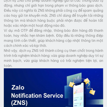
Dịch vụ ZNS cho phép doanh nghiệp gửi đi các thông báo tự
động, nhưng chỉ giới hạn trong phạm vi thông báo giao dịch.
Điều này có nghĩa là ZNS không phải công cụ để spam quảng
cáo hay gửi tin khuyến mãi. ZNS chỉ dùng để truyền tải những
thông tin mà khách hàng buộc phải nhận được để hoàn tất
hoặc xác nhận một hoạt động nào đó.
Ví dụ: mã OTP để đăng nhập, thông báo đơn hàng đã thanh
toán, hay nhắc hẹn khám bệnh. Đây đều là những thông điệp
mang tính cần thiết, giúp khách hàng cập nhật thông tin một
cách chính xác và kịp thời.
Nhờ vậy, dịch vụ ZNS trở thành công cụ then chốt trong hành
trình trải nghiệm khách hàng: vừa giúp doanh nghiệp duy trì sự
minh bạch, vừa giúp khách hàng có trải nghiệm tiện lợi, an
toàn.