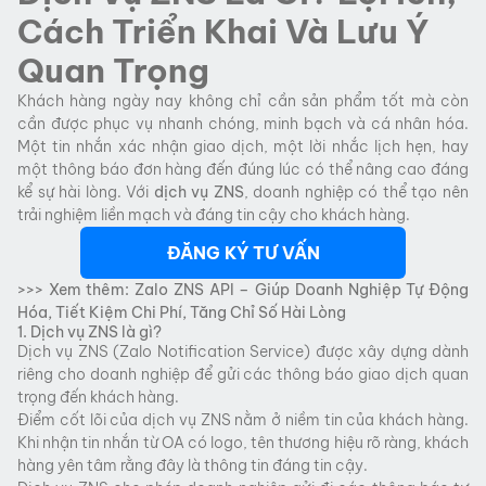
Cách Triển Khai Và Lưu Ý
Quan Trọng
Khách hàng ngày nay không chỉ cần sản phẩm tốt mà còn
cần được phục vụ nhanh chóng, minh bạch và cá nhân hóa.
Một tin nhắn xác nhận giao dịch, một lời nhắc lịch hẹn, hay
một thông báo đơn hàng đến đúng lúc có thể nâng cao đáng
kể sự hài lòng. Với
dịch vụ
ZNS
, doanh nghiệp có thể tạo nên
trải nghiệm liền mạch và đáng tin cậy cho khách hàng.
ĐĂNG KÝ TƯ VẤN
>>> Xem thêm:
Zalo ZNS API – Giúp Doanh Nghiệp Tự Động
Hóa, Tiết Kiệm Chi Phí, Tăng Chỉ Số Hài Lòng
1. Dịch vụ ZNS là gì?
Dịch vụ ZNS (Zalo Notification Service) được xây dựng dành
riêng cho doanh nghiệp để gửi các thông báo giao dịch quan
trọng đến khách hàng.
Điểm cốt lõi của dịch vụ ZNS nằm ở niềm tin của khách hàng.
Khi nhận tin nhắn từ OA có logo, tên thương hiệu rõ ràng, khách
hàng yên tâm rằng đây là thông tin đáng tin cậy.