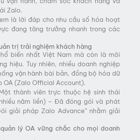
 ưu vận hành, chăm sóc khách hàng và
ái Zalo.
xem là lời đáp cho nhu cầu số hóa hoạt
vực đang tăng trưởng nhanh trong các
uản trị trải nghiệm khách hàng
 phổ biến nhất Việt Nam mà còn là môi
g hiệu. Tuy nhiên, nhiều doanh nghiệp
thống vận hành bài bản, đồng bộ hóa dữ
o OA (Zalo Official Account).
Một thành viên trực thuộc hệ sinh thái
nhiều năm liền) – Đã đóng gói và phát
Gói giải pháp Zalo Advance” nhằm giải
g quản lý OA vững chắc cho mọi doanh