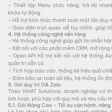
– Thiết lập Menu chức năng, trả lời nhanh
khóa tự động.
– Hỗ trợ hình thức thanh toán một lần duy n
– Giao diện trực quan, dễ tùy chỉnh, giúp t
4. Hệ thống công nghệ nền tảng
– Hệ thống công nghệ giúp gửi tin nhắn hàn
– Kết nối với các phần mềm CRM, mở rộng 
– Open API hỗ trợ kết nối với hệ thống A
quản trị sẵn có.
– Tích hợp báo cáo, thống kê hiệu quả chiến
– Đảm bảo an toàn dữ liệu, hệ thống ổn đị
5. Gói duy trì OA Zalo
Theo ViHAT Solutions, doanh nghiệp có thể
linh hoạt, phù hợp với quy mô và nhu cầu th
5.1. Gói Nâng Cao – Tối ưu vận hành, nâng
Là lựa chọn phù hợp cho doanh nghiệp đ