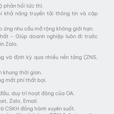
 phản hồi tức thì.
i khả năng truyền tải thông tin và cập
p ứng nhu cầu mở rộng không giới hạn.
nhất – Giúp doanh nghiệp luôn đi trước
ên Zalo.
ng và định kỳ qua nhiều nền tảng (ZNS,
n khung thời gian.
ng mất phí thất bại.
đầu, duy trì hoạt động của OA.
et, Zalo, Email.
 và CSKH đồng hành xuyên suốt.