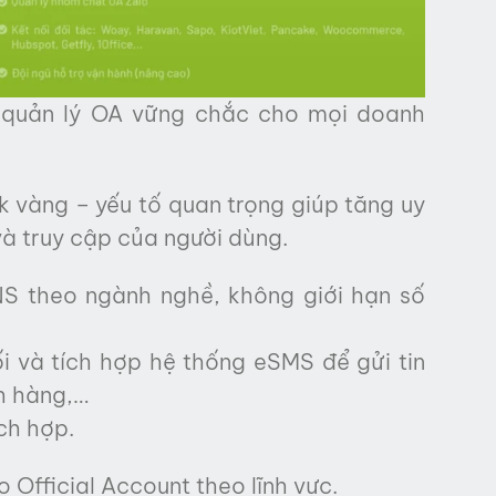
g quản lý OA vững chắc cho mọi doanh
k vàng – yếu tố quan trọng giúp tăng uy
và truy cập của người dùng.
NS theo ngành nghề, không giới hạn số
ối và tích hợp hệ thống eSMS để gửi tin
h hàng,…
ch hợp.
 Official Account theo lĩnh vực.