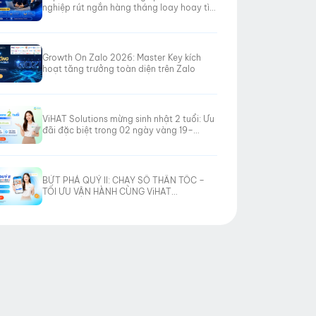
nghiệp rút ngắn hàng tháng loay hoay tìm
hướng đi
Growth On Zalo 2026: Master Key kích
hoạt tăng trưởng toàn diện trên Zalo
ViHAT Solutions mừng sinh nhật 2 tuổi: Ưu
đãi đặc biệt trong 02 ngày vàng 19–
20/06/2026
BỨT PHÁ QUÝ II: CHẠY SỐ THẦN TỐC –
TỐI ƯU VẬN HÀNH CÙNG ViHAT
SOLUTIONS!