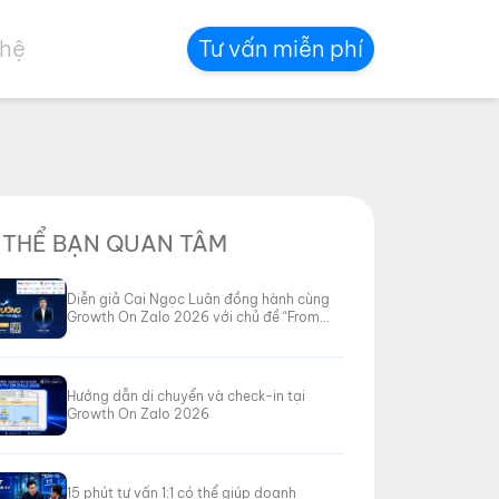
 hệ
Tư vấn miễn phí
 THỂ BẠN QUAN TÂM
Diễn giả Cai Ngọc Luân đồng hành cùng
Growth On Zalo 2026 với chủ đề “From
Data to Revenue”
Hướng dẫn di chuyển và check-in tại
Growth On Zalo 2026
15 phút tư vấn 1:1 có thể giúp doanh