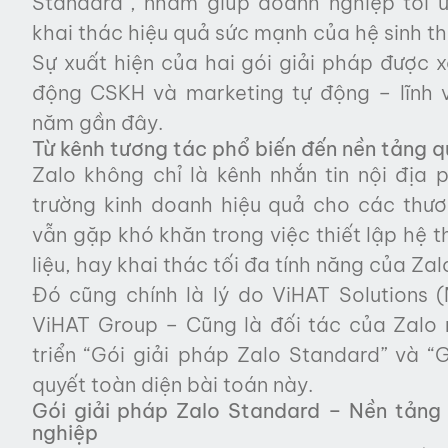
Standard”, nhằm giúp doanh nghiệp tối
khai thác hiệu quả sức mạnh của hệ sinh th
Sự xuất hiện của hai gói giải pháp được 
động CSKH và marketing tự động – lĩnh 
năm gần đây.
Từ kênh tương tác phổ biến đến nền tảng q
Zalo không chỉ là kênh nhắn tin nội địa
trường kinh doanh hiệu quả cho các thươn
vẫn gặp khó khăn trong việc thiết lập hệ 
liệu, hay khai thác tối đa tính năng của Zal
Đó cũng chính là lý do ViHAT Solutions (
ViHAT Group – Cũng là đối tác của Zalo 
triển “Gói giải pháp Zalo Standard” và “
quyết toàn diện bài toán này.
Gói giải pháp Zalo Standard – Nền tản
nghiệp