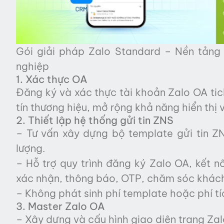
Gói giải pháp Zalo Standard – Nền tản
nghiệp
1. Xác thực OA
Đăng ký và xác thực tài khoản Zalo OA tic
tín thương hiệu, mở rộng khả năng hiển thị 
2. Thiết lập hệ thống gửi tin ZNS
– Tư vấn xây dựng bộ template gửi tin Z
lượng.
– Hỗ trợ quy trình đăng ký Zalo OA, kết n
xác nhận, thông báo, OTP, chăm sóc khác
– Không phát sinh phí template hoặc phí tí
3. Master Zalo OA
– Xây dựng và cấu hình giao diện trang Zalo