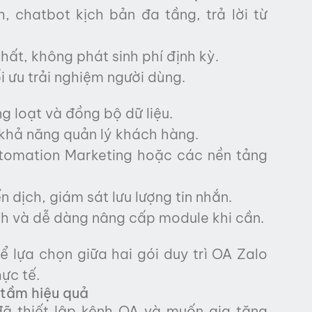
, chatbot kịch bản đa tầng, trả lời từ
hất, không phát sinh phí định kỳ.
ối ưu trải nghiệm người dùng.
g loạt và đồng bộ dữ liệu.
khả năng quản lý khách hàng.
utomation Marketing hoặc các nền tảng
 dịch, giám sát lưu lượng tin nhắn.
nh và dễ dàng nâng cấp module khi cần.
 lựa chọn giữa hai gói duy trì OA Zalo
ực tế.
 tầm hiệu quả
ã thiết lập kênh OA và muốn gia tăng