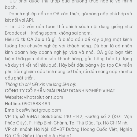
– UID phải được thu thập qua phương thức hợp lệ và minh
bạch.
– Doanh nghiệp cần có OA xác thực, gói nâng cấp phù hợp và
kết nối với API.
– Tin UID vẫn cần tuân thủ chính sách nội dung giống như
Broadcast – không spam, không sai phạm.
Hiểu rõ
tk OA Zalo là gì
là bước đầu để xây dựng một kênh
tương tác chuyên nghiệp với khách hàng. Dù bạn là cá nhân
kinh doanh hay doanh nghiệp vừa và nhỏ, OA giúp bạn tiết
kiệm thời gian chăm sóc khách hàng, gửi thông báo tự động
và duy trì kết nối hiệu quả. Hãy bắt đầu bằng việc tạo OA miễn
phí, trải nghiệm các tính năng cơ bản, rồi dần nâng cấp khi nhu
cầu phát triển.
Thông tin chi tiết xin vui lòng liên hệ:
CÔNG TY CỔ PHẦN GIẢI PHÁP DOANH NGHIỆP VIHAT
Website:
vihatsolutions.com
Hotline:
0901 888 484
Email:
cs@vihatgroup.com
VP trụ sở
ViHAT
Solutions:
140 -142, Đường số 2 (KĐT Vạn
Phúc City), P. Hiệp Bình Chánh, Tp. Thủ Đức, Tp. Hồ Chí Minh.
VP chi nhánh Hà Nội:
85-87 Đường Hoàng Quốc Việt, Nghĩa
Đô, Cầu Giấy (Tòa nhà An Hưng).