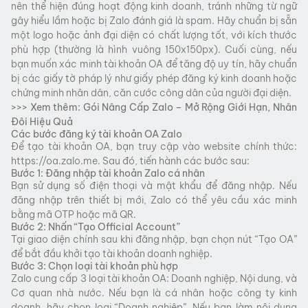
nên thể hiện đúng hoạt động kinh doanh, tránh những từ ngữ
gây hiểu lầm hoặc bị Zalo đánh giá là spam. Hãy chuẩn bị sẵn
một logo hoặc ảnh đại diện có chất lượng tốt, với kích thước
phù hợp (thường là hình vuông 150x150px). Cuối cùng, nếu
bạn muốn xác minh tài khoản OA để tăng độ uy tín, hãy chuẩn
bị các giấy tờ pháp lý như giấy phép đăng ký kinh doanh hoặc
chứng minh nhân dân, căn cước công dân của người đại diện.
>>> Xem thêm:
Gói Nâng Cấp Zalo – Mở Rộng Giới Hạn, Nhân
Đôi Hiệu Quả
Các bước đăng ký tài khoản OA Zalo
Để tạo tài khoản OA, bạn truy cập vào website chính thức:
https://oa.zalo.me. Sau đó, tiến hành các bước sau:
Bước 1: Đăng nhập tài khoản Zalo cá nhân
Bạn sử dụng số điện thoại và mật khẩu để đăng nhập. Nếu
đăng nhập trên thiết bị mới, Zalo có thể yêu cầu xác minh
bằng mã OTP hoặc mã QR.
Bước 2: Nhấn “Tạo Official Account”
Tại giao diện chính sau khi đăng nhập, bạn chọn nút “Tạo OA”
để bắt đầu khởi tạo tài khoản doanh nghiệp.
Bước 3: Chọn loại tài khoản phù hợp
Zalo cung cấp 3 loại tài khoản OA: Doanh nghiệp, Nội dung, và
Cơ quan nhà nước. Nếu bạn là cá nhân hoặc công ty kinh
doanh, hãy chọn loại “Doanh nghiệp”. Nếu bạn làm nội dung