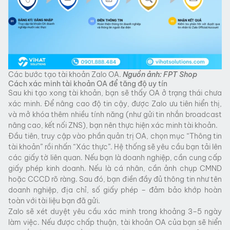
Các bước tạo tài khoản Zalo OA.
Nguồn ảnh: FPT Shop
Cách xác minh tài khoản OA để tăng độ uy tín
Sau khi tạo xong tài khoản, bạn sẽ thấy OA ở trạng thái chưa
xác minh. Để nâng cao độ tin cậy, được Zalo ưu tiên hiển thị,
và mở khóa thêm nhiều tính năng (như gửi tin nhắn broadcast
nâng cao, kết nối ZNS), bạn nên thực hiện xác minh tài khoản.
Đầu tiên, truy cập vào phần quản trị OA, chọn mục “Thông tin
tài khoản” rồi nhấn “Xác thực”. Hệ thống sẽ yêu cầu bạn tải lên
các giấy tờ liên quan. Nếu bạn là doanh nghiệp, cần cung cấp
giấy phép kinh doanh. Nếu là cá nhân, cần ảnh chụp CMND
hoặc CCCD rõ ràng. Sau đó, bạn điền đầy đủ thông tin như tên
doanh nghiệp, địa chỉ, số giấy phép – đảm bảo khớp hoàn
toàn với tài liệu bạn đã gửi.
Zalo sẽ xét duyệt yêu cầu xác minh trong khoảng 3–5 ngày
làm việc. Nếu được chấp thuận, tài khoản OA của bạn sẽ hiển