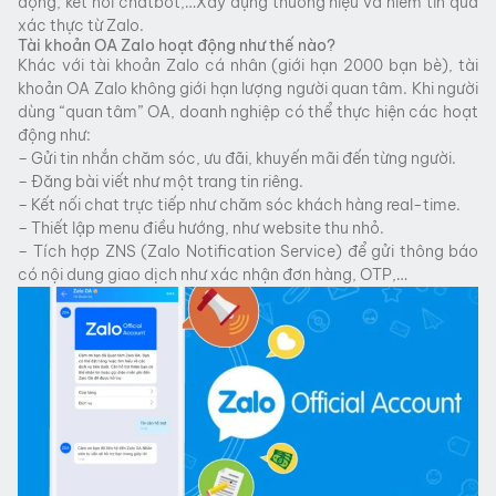
động, kết nối chatbot,…Xây dựng thương hiệu và niềm tin qua
xác thực từ Zalo.
Tài khoản OA Zalo hoạt động như thế nào?
Khác với tài khoản Zalo cá nhân (giới hạn 2000 bạn bè), tài
khoản OA Zalo không giới hạn lượng người quan tâm. Khi người
dùng “quan tâm” OA, doanh nghiệp có thể thực hiện các hoạt
động như:
– Gửi tin nhắn chăm sóc, ưu đãi, khuyến mãi đến từng người.
– Đăng bài viết như một trang tin riêng.
– Kết nối chat trực tiếp như chăm sóc khách hàng real-time.
– Thiết lập menu điều hướng, như website thu nhỏ.
– Tích hợp ZNS (Zalo Notification Service) để gửi thông báo
có nội dung giao dịch như xác nhận đơn hàng, OTP,…