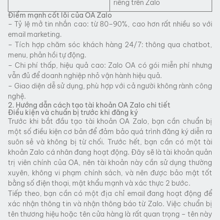
riêng trên Zalo
Điểm mạnh cốt lõi của OA Zalo
– Tỷ lệ mở tin nhắn cao: từ 80–90%, cao hơn rất nhiều so với
email marketing.
– Tích hợp chăm sóc khách hàng 24/7: thông qua chatbot,
menu, phản hồi tự động.
– Chi phí thấp, hiệu quả cao: Zalo OA có gói miễn phí nhưng
vẫn đủ để doanh nghiệp nhỏ vận hành hiệu quả.
– Giao diện dễ sử dụng, phù hợp với cả người không rành công
nghệ.
2. Hướng dẫn cách tạo tài khoản OA Zalo chi tiết
Điều kiện và chuẩn bị trước khi đăng ký
Trước khi bắt đầu tạo tài khoản OA Zalo, bạn cần chuẩn bị
một số điều kiện cơ bản để đảm bảo quá trình đăng ký diễn ra
suôn sẻ và không bị từ chối. Trước hết, bạn cần có một tài
khoản Zalo cá nhân đang hoạt động. Đây sẽ là tài khoản quản
trị viên chính của OA, nên tài khoản này cần sử dụng thường
xuyên, không vi phạm chính sách, và nên được bảo mật tốt
bằng số điện thoại, mật khẩu mạnh và xác thực 2 bước.
Tiếp theo, bạn cần có một địa chỉ email đang hoạt động để
xác nhận thông tin và nhận thông báo từ Zalo. Việc chuẩn bị
tên thương hiệu hoặc tên cửa hàng là rất quan trọng – tên này