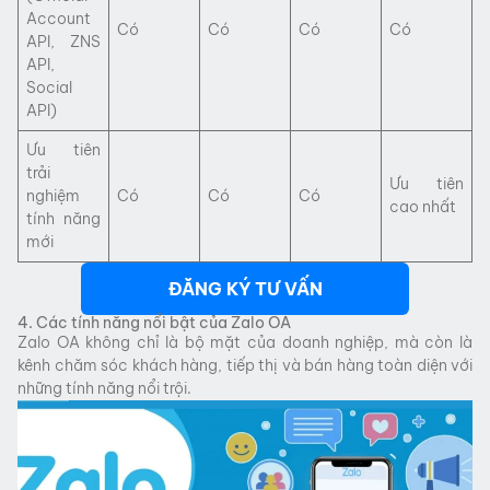
Account
Có
Có
Có
Có
API, ZNS
API,
Social
API)
Ưu tiên
trải
Ưu tiên
nghiệm
Có
Có
Có
cao nhất
tính năng
mới
ĐĂNG KÝ TƯ VẤN
4. Các tính năng nổi bật của Zalo OA
Zalo OA không chỉ là bộ mặt của doanh nghiệp, mà còn là
kênh chăm sóc khách hàng, tiếp thị và bán hàng toàn diện với
những tính năng nổi trội.