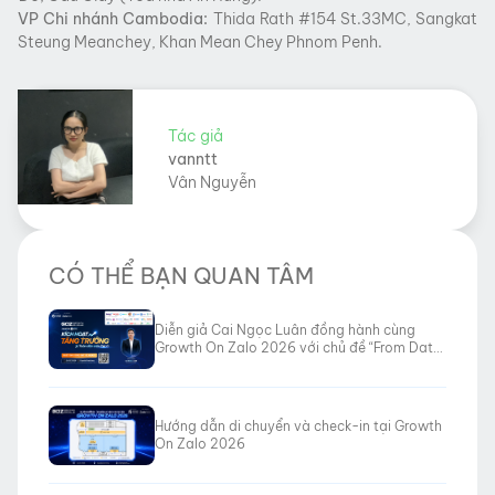
VP Chi nhánh Cambodia:
Thida Rath #154 St.33MC, Sangkat
Steung Meanchey, Khan Mean Chey Phnom Penh.
Tác giả
vanntt
Vân Nguyễn
CÓ THỂ BẠN QUAN TÂM
Diễn giả Cai Ngọc Luân đồng hành cùng
Growth On Zalo 2026 với chủ đề “From Data
to Revenue”
Hướng dẫn di chuyển và check-in tại Growth
On Zalo 2026