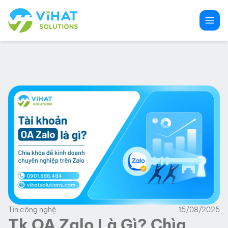
Chuyển
đến
phần
nội
dung
Tin công nghệ
15/08/2025
Tk OA Zalo Là Gì? Chìa