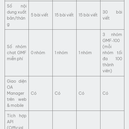
Số nội
dung xuất
30 bài
5 bài viết
15 bài viết
15 bài viết
bản/thán
viết
g
3 nhóm
GMF‑100
Số nhóm
(mỗi
chat GMF
0 nhóm
1 nhóm
1 nhóm
nhóm tối
miễn phí
đa 100
thành
viên)
Giao diện
OA
Manager
Có
Có
Có
Có
trên web
& mobile
Tích hợp
API
(Official