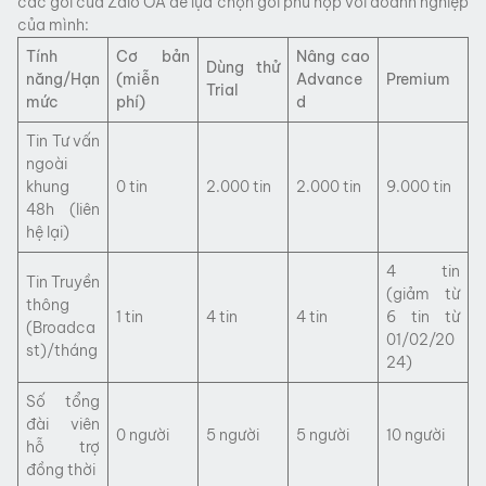
các gói của Zalo OA để lựa chọn gói phù hợp với doanh nghiệp
của mình:
Tính
Cơ bản
Nâng cao
Dùng thử
năng/Hạn
(miễn
Advance
Premium
Trial
mức
phí)
d
Tin Tư vấn
ngoài
khung
0 tin
2.000 tin
2.000 tin
9.000 tin
48h (liên
hệ lại)
4 tin
Tin Truyền
(giảm từ
thông
1 tin
4 tin
4 tin
6 tin từ
(Broadca
01/02/20
st)/tháng
24)
Số tổng
đài viên
0 người
5 người
5 người
10 người
hỗ trợ
đồng thời