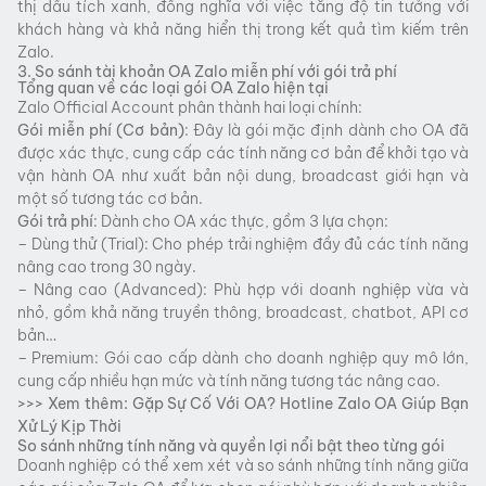
thị dấu tích xanh, đồng nghĩa với việc tăng độ tin tưởng với
khách hàng và khả năng hiển thị trong kết quả tìm kiếm trên
Zalo.
3. So sánh tài khoản OA Zalo miễn phí với gói trả phí
Tổng quan về các loại gói OA Zalo hiện tại
Zalo Official Account phân thành hai loại chính:
Gói miễn phí (Cơ bản)
: Đây là gói mặc định dành cho OA đã
được xác thực, cung cấp các tính năng cơ bản để khởi tạo và
vận hành OA như xuất bản nội dung, broadcast giới hạn và
một số tương tác cơ bản.
Gói trả phí
: Dành cho OA xác thực, gồm 3 lựa chọn:
– Dùng thử (Trial): Cho phép trải nghiệm đầy đủ các tính năng
nâng cao trong 30 ngày.
– Nâng cao (Advanced): Phù hợp với doanh nghiệp vừa và
nhỏ, gồm khả năng truyền thông, broadcast, chatbot, API cơ
bản…
– Premium: Gói cao cấp dành cho doanh nghiệp quy mô lớn,
cung cấp nhiều hạn mức và tính năng tương tác nâng cao.
>>> Xem thêm:
Gặp Sự Cố Với OA? Hotline Zalo OA Giúp Bạn
Xử Lý Kịp Thời
So sánh những tính năng và quyền lợi nổi bật theo từng gói
Doanh nghiệp có thể xem xét và so sánh những tính năng giữa