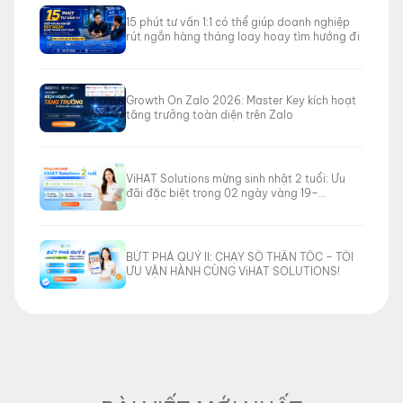
15 phút tư vấn 1:1 có thể giúp doanh nghiệp
rút ngắn hàng tháng loay hoay tìm hướng đi
Growth On Zalo 2026: Master Key kích hoạt
tăng trưởng toàn diện trên Zalo
ViHAT Solutions mừng sinh nhật 2 tuổi: Ưu
đãi đặc biệt trong 02 ngày vàng 19–
20/06/2026
BỨT PHÁ QUÝ II: CHẠY SỐ THẦN TỐC – TỐI
ƯU VẬN HÀNH CÙNG ViHAT SOLUTIONS!