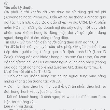
kỳ.
Yêu cầu kỹ thuật:
OA phải là tài khoản đã xác thực và sử dụng gói trả phí
(Advanced hoặc Premium). Cần kết nối hệ thống API hoặc qua
đối tác tích hợp được Zalo cấp phép (ví dụ: CRM, ERP, phần
mềm POS,…). ZNS giúp doanh nghiệp xây dựng một quy trình
chăm sóc khách hàng tự động, hiện đại và gần gũi – đúng
người, đúng thời điểm, đúng thông điệp.
Tin UID – Gửi tin nhắn đến người dùng theo định danh UID
Tin UID là tính năng chuyên sâu, cho phép OA gửi tin nhắn trực
tiếp đến người dùng thông qua mã định danh UID (User ID
Zalo). Không cần chờ khách hàng quan tâm OA trước, OA vẫn
có thể gửi tin nếu có UID và được người dùng cho phép (thông
qua các hoạt động hợp lệ như quét mã QR, đăng ký form,…).
Ưu điểm nổi bật của Tin UID:
– Tiếp cận lại khách hàng cũ: những người từng mua hàng
nhưng không còn tương tác với OA.
– Cá nhân hóa theo hành vi cụ thể: gửi tin nhắn theo lịch sử
đơn hàng, hành vi duyệt sản phẩm…
– Kết nối khách hàng từ kênh ngoại vi: website, điểm bán lẻ, sự
kiện, form đăng ký,…
Lưu ý khi sử dụng: