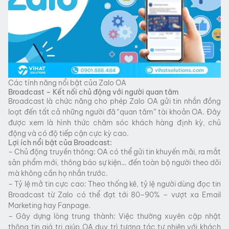
Các tính năng nổi bật của Zalo OA
Broadcast – Kết nối chủ động với người quan tâm
Broadcast là chức năng cho phép Zalo OA gửi tin nhắn đồng
loạt đến tất cả những người đã “quan tâm” tài khoản OA. Đây
được xem là hình thức chăm sóc khách hàng định kỳ, chủ
động và có độ tiếp cận cực kỳ cao.
Lợi ích nổi bật của Broadcast:
– Chủ động truyền thông: OA có thể gửi tin khuyến mãi, ra mắt
sản phẩm mới, thông báo sự kiện… đến toàn bộ người theo dõi
mà không cần họ nhắn trước.
– Tỷ lệ mở tin cực cao: Theo thống kê, tỷ lệ người dùng đọc tin
Broadcast từ Zalo có thể đạt tới 80–90% – vượt xa Email
Marketing hay Fanpage.
– Gây dựng lòng trung thành: Việc thường xuyên cập nhật
thông tin giá trị giúp OA duy trì tương tác tự nhiên với khách