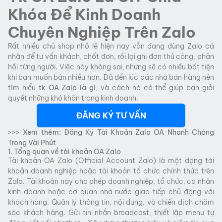
Khóa Để Kinh Doanh
Chuyên Nghiệp Trên Zalo
Rất nhiều chủ shop nhỏ lẻ hiện nay vẫn đang dùng Zalo cá
nhân để tư vấn khách, chốt đơn, rồi lại ghi đơn thủ công, phản
hồi từng người. Việc này không sai, nhưng sẽ có nhiều bất tiện
khi bạn muốn bán nhiều hơn. Đã đến lúc các nhà bán hàng nên
tìm hiểu
tk OA Zalo là gì
, và cách nó có thể giúp bạn giải
quyết những khó khăn trong kinh doanh.
ĐĂNG KÝ TƯ VẤN
>>> Xem thêm:
Đăng Ký Tài Khoản Zalo OA Nhanh Chóng
Trong Vài Phút
1. Tổng quan về tài khoản OA Zalo
Tài khoản OA Zalo (Official Account Zalo) là một dạng tài
khoản doanh nghiệp hoặc tài khoản tổ chức chính thức trên
Zalo. Tài khoản này cho phép doanh nghiệp, tổ chức, cá nhân
kinh doanh hoặc cơ quan nhà nước giao tiếp chủ động với
khách hàng. Quản lý thông tin, nội dung, và chiến dịch chăm
sóc khách hàng. Gửi tin nhắn broadcast, thiết lập menu tự