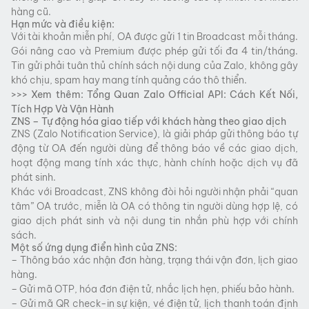
hàng cũ.
Hạn mức và điều kiện:
Với tài khoản miễn phí, OA được gửi 1 tin Broadcast mỗi tháng.
Gói nâng cao và Premium được phép gửi tối đa 4 tin/tháng.
Tin gửi phải tuân thủ chính sách nội dung của Zalo, không gây
khó chịu, spam hay mang tính quảng cáo thô thiển.
>>> Xem thêm:
Tổng Quan Zalo Official API: Cách Kết Nối,
Tích Hợp Và Vận Hành
ZNS – Tự động hóa giao tiếp với khách hàng theo giao dịch
ZNS (Zalo Notification Service), là giải pháp gửi thông báo tự
động từ OA đến người dùng để thông báo về các giao dịch,
hoạt động mang tính xác thực, hành chính hoặc dịch vụ đã
phát sinh.
Khác với Broadcast, ZNS không đòi hỏi người nhận phải “quan
tâm” OA trước, miễn là OA có thông tin người dùng hợp lệ, có
giao dịch phát sinh và nội dung tin nhắn phù hợp với chính
sách.
Một số ứng dụng điển hình của ZNS:
– Thông báo xác nhận đơn hàng, trạng thái vận đơn, lịch giao
hàng.
– Gửi mã OTP, hóa đơn điện tử, nhắc lịch hẹn, phiếu bảo hành.
– Gửi mã QR check-in sự kiện, vé điện tử, lịch thanh toán định