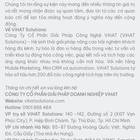
Chúng tôi tin rằng sự kiện này mang đến nhiều thông tin giá trị
và rất mong nhận được sự quan tâm, đưa tin từ các cơ quan
báo chỉ để lan tỏa những hoạt động ý nghĩa này đến cộng
đồng.
Về ViHAT Solutions:
Công Ty Cổ Phần Giải Pháp Công Nghệ ViHAT (ViHAT
Solutions) – Hệ sinh thái giải pháp nâng cao trải nghiệm khách
hàng đa kênh, tự hào là đơn vị hàng đầu trong việc tư vấn và
triển khai tự động hóa công việc, giúp kết nối và tích hợp các
ứng dụng khác nhau mà không cần mã hóa. Với nền tảng
Mobile Marketing, Mini CRM và automation, ViHAT Solutions tự
hào sở hữu hơn 200 đối tác công nghệ tích hợp trên thị trường.
Thông tin chi tiết xin vui lòng liên hệ:
CÔNG TY CỔ PHẦN GIẢI PHÁP DOANH NGHIỆP VIHAT
Website:
vihatsolutions.com
Hotline:
0901 888 484
VP trụ sở
ViHAT
Solutions:
140 -142, Đường số 2 (KĐT Vạn
Phúc City), P. Hiệp Bình Chánh, Tp. Thủ Đức, Tp. Hồ Chí Minh.
VP chi nhánh Hà Nội:
85-87 Đường Hoàng Quốc Việt, Nghĩa
Đô, Cầu Giấy (Tòa nhà An Hưng).