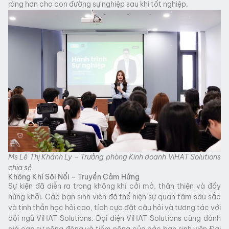
ràng hơn cho con đường sự nghiệp sau khi tốt nghiệp.
Ms Lê Thị Khánh Ly – Trưởng phòng Kinh doanh ViHAT Solutions
chia sẻ
Không Khí Sôi Nổi – Truyền Cảm Hứng
Sự kiện đã diễn ra trong không khí cởi mở, thân thiện và đầy
hứng khởi. Các bạn sinh viên đã thể hiện sự quan tâm sâu sắc
và tinh thần học hỏi cao, tích cực đặt câu hỏi và tương tác với
đội ngũ ViHAT Solutions. Đại diện ViHAT Solutions cũng đánh
giá cao sự năng động và tiềm năng của các bạn sinh viên Đại