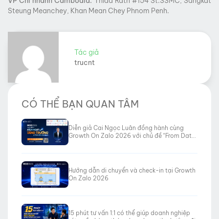
VP Chi nhánh Cambodia:
Thida Rath #154 St.33MC, Sangkat
Steung Meanchey, Khan Mean Chey Phnom Penh.
Tác giả
trucnt
CÓ THỂ BẠN QUAN TÂM
Diễn giả Cai Ngọc Luân đồng hành cùng
Growth On Zalo 2026 với chủ đề “From Data
to Revenue”
Hướng dẫn di chuyển và check-in tại Growth
On Zalo 2026
15 phút tư vấn 1:1 có thể giúp doanh nghiệp