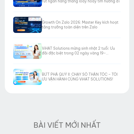
rút ngắn hàng tháng loay hoay tìm hướng đi
Growth On Zalo 2026: Master Key kích hoạt
tăng trưởng toàn diện trên Zalo
ViHAT Solutions mừng sinh nhật 2 tuổi: Ưu
đãi đặc biệt trong 02 ngày vàng 19–
20/06/2026
BỨT PHÁ QUÝ II: CHẠY SỐ THẦN TỐC – TỐI
ƯU VẬN HÀNH CÙNG ViHAT SOLUTIONS!
BÀI VIẾT MỚI NHẤT