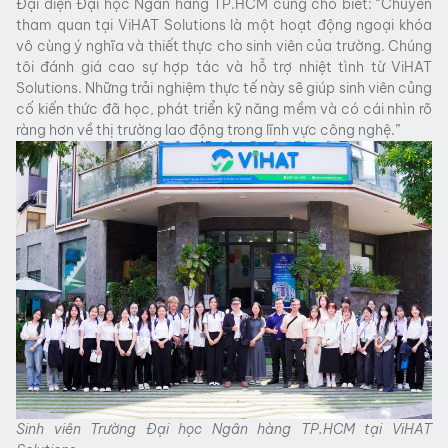
Đại diện Đại học Ngân hàng TP.HCM
cũng cho biết: “Chuyến
tham quan tại ViHAT Solutions là một hoạt động ngoại khóa
vô cùng ý nghĩa và thiết thực cho sinh viên của trường. Chúng
tôi đánh giá cao sự hợp tác và hỗ trợ nhiệt tình từ ViHAT
Solutions. Những trải nghiệm thực tế này sẽ giúp sinh viên củng
cố kiến thức đã học, phát triển kỹ năng mềm và có cái nhìn rõ
ràng hơn về thị trường lao động trong lĩnh vực công nghệ.”
Sinh viên Trường Đại học Ngân hàng TP.HCM tại ViHAT