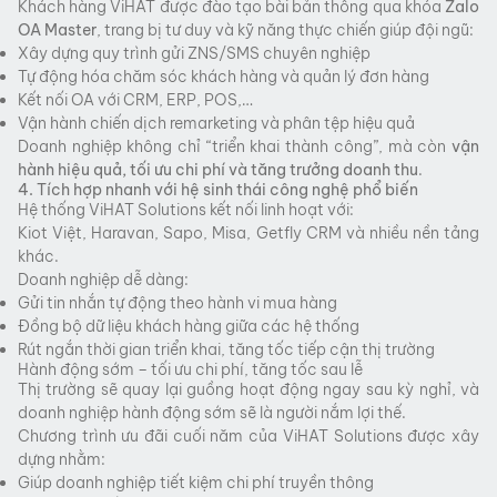
Khách hàng ViHAT được đào tạo bài bản thông qua khóa
Zalo
OA Master
, trang bị tư duy và kỹ năng thực chiến giúp đội ngũ:
Xây dựng quy trình gửi ZNS/SMS chuyên nghiệp
Tự động hóa chăm sóc khách hàng và quản lý đơn hàng
Kết nối OA với CRM, ERP, POS,…
Vận hành chiến dịch remarketing và phân tệp hiệu quả
Doanh nghiệp không chỉ “triển khai thành công”, mà còn
vận
hành hiệu quả, tối ưu chi phí và tăng trưởng doanh thu
.
4. Tích hợp nhanh với hệ sinh thái công nghệ phổ biến
Hệ thống ViHAT Solutions kết nối linh hoạt với:
Kiot Việt, Haravan, Sapo, Misa, Getfly CRM và nhiều nền tảng
khác.
Doanh nghiệp dễ dàng:
Gửi tin nhắn tự động theo hành vi mua hàng
Đồng bộ dữ liệu khách hàng giữa các hệ thống
Rút ngắn thời gian triển khai, tăng tốc tiếp cận thị trường
Hành động sớm – tối ưu chi phí, tăng tốc sau lễ
Thị trường sẽ quay lại guồng hoạt động ngay sau kỳ nghỉ, và
doanh nghiệp hành động sớm sẽ là người nắm lợi thế.
Chương trình ưu đãi cuối năm của ViHAT Solutions được xây
dựng nhằm:
Giúp doanh nghiệp tiết kiệm chi phí truyền thông