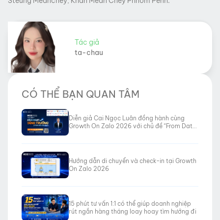
Steung Meanchey, Khan Mean Chey Phnom Penh.
Tác giả
ta-chau
CÓ THỂ BẠN QUAN TÂM
Diễn giả Cai Ngọc Luân đồng hành cùng
Growth On Zalo 2026 với chủ đề “From Data
to Revenue”
Hướng dẫn di chuyển và check-in tại Growth
On Zalo 2026
15 phút tư vấn 1:1 có thể giúp doanh nghiệp
rút ngắn hàng tháng loay hoay tìm hướng đi