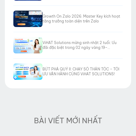
Growth On Zalo 2026: Master Key kích hoạt
tăng trưởng toàn diện trên Zalo
ViHAT Solutions mừng sinh nhật 2 tuổi: Ưu
đãi đặc biệt trong 02 ngày vàng 19–
20/06/2026
BỨT PHÁ QUÝ II: CHẠY SỐ THẦN TỐC – TỐI
ƯU VẬN HÀNH CÙNG ViHAT SOLUTIONS!
BÀI VIẾT MỚI NHẤT