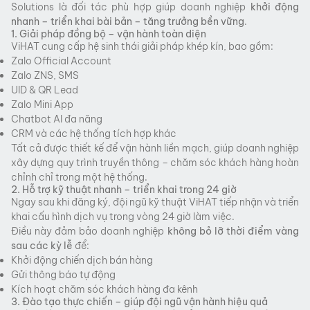
Solutions là đối tác phù hợp giúp doanh nghiệp
khởi động
nhanh – triển khai bài bản – tăng trưởng bền vững
.
1. Giải pháp đồng bộ – vận hành toàn diện
ViHAT cung cấp hệ sinh thái giải pháp khép kín, bao gồm:
Zalo Official Account
Zalo ZNS, SMS
UID & QR Lead
Zalo Mini App
Chatbot AI đa năng
CRM và các hệ thống tích hợp khác
Tất cả được thiết kế để vận hành liền mạch, giúp doanh nghiệp
xây dựng quy trình truyền thông – chăm sóc khách hàng hoàn
chỉnh chỉ trong một hệ thống.
2. Hỗ trợ kỹ thuật nhanh – triển khai trong 24 giờ
Ngay sau khi đăng ký, đội ngũ kỹ thuật ViHAT tiếp nhận và triển
khai cấu hình dịch vụ trong vòng 24 giờ làm việc.
Điều này đảm bảo doanh nghiệp
không bỏ lỡ thời điểm vàng
sau các kỳ lễ
để:
Khởi động chiến dịch bán hàng
Gửi thông báo tự động
Kích hoạt chăm sóc khách hàng đa kênh
3. Đào tạo thực chiến – giúp đội ngũ vận hành hiệu quả