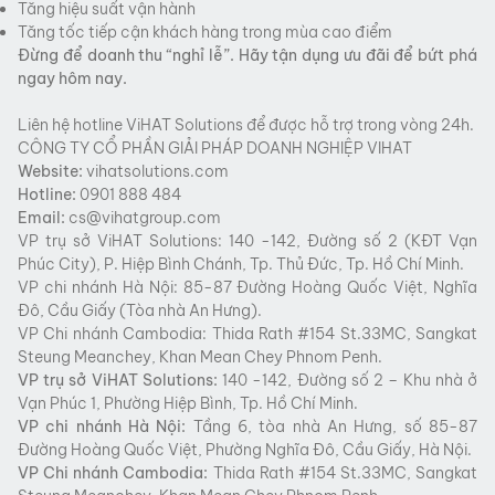
Tăng hiệu suất vận hành
Tăng tốc tiếp cận khách hàng trong mùa cao điểm
Đừng để doanh thu “nghỉ lễ”. Hãy tận dụng ưu đãi để bứt phá
ngay hôm nay.
Liên hệ hotline ViHAT Solutions để được hỗ trợ trong vòng 24h.
CÔNG TY CỔ PHẦN GIẢI PHÁP DOANH NGHIỆP VIHAT
Website:
vihatsolutions.com
Hotline:
0901 888 484
Email:
cs@vihatgroup.com
VP trụ sở ViHAT Solutions: 140 -142, Đường số 2 (KĐT Vạn
Phúc City), P. Hiệp Bình Chánh, Tp. Thủ Đức, Tp. Hồ Chí Minh.
VP chi nhánh Hà Nội: 85-87 Đường Hoàng Quốc Việt, Nghĩa
Đô, Cầu Giấy (Tòa nhà An Hưng).
VP Chi nhánh Cambodia: Thida Rath #154 St.33MC, Sangkat
Steung Meanchey, Khan Mean Chey Phnom Penh.
VP trụ sở
ViHAT
Solutions:
140 -142, Đường số 2 – Khu nhà ở
Vạn Phúc 1, Phường Hiệp Bình, Tp. Hồ Chí Minh.
VP chi nhánh Hà Nội:
Tầng 6, tòa nhà An Hưng, số 85-87
Đường Hoàng Quốc Việt, Phường Nghĩa Đô, Cầu Giấy, Hà Nội.
VP Chi nhánh Cambodia:
Thida Rath #154 St.33MC, Sangkat