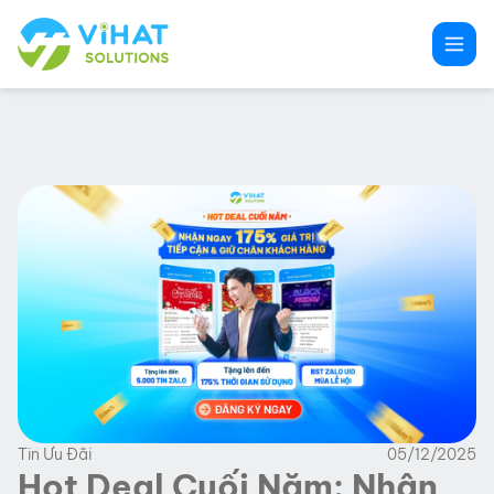
Chuyển
đến
phần
nội
dung
Tin Ưu Đãi
05/12/2025
Hot Deal Cuối Năm: Nhận