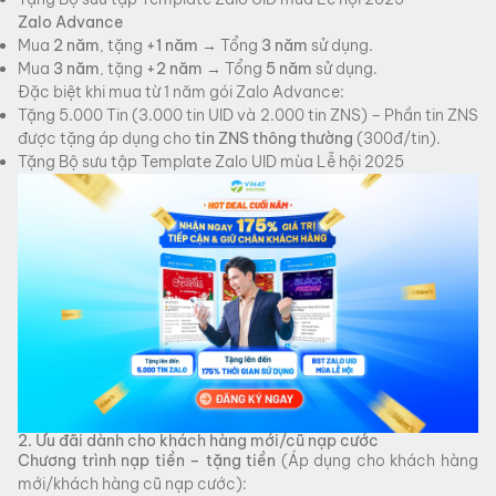
Zalo Advance
Mua
2 năm
, tặng
+1 năm
→ Tổng
3 năm
sử dụng.
Mua
3 năm
, tặng
+2 năm
→ Tổng
5 năm
sử dụng.
Đặc biệt khi mua từ 1 năm gói Zalo Advance:
Tặng 5.000 Tin (3.000 tin UID và 2.000 tin ZNS) – Phần tin ZNS
được tặng áp dụng cho
tin ZNS thông thường
(300đ/tin).
Tặng Bộ sưu tập Template Zalo UID mùa Lễ hội 2025
2. Ưu đãi dành cho khách hàng mới/cũ nạp cước
Chương trình nạp tiền – tặng tiền
(Áp dụng cho khách hàng
mới/khách hàng cũ nạp cước):