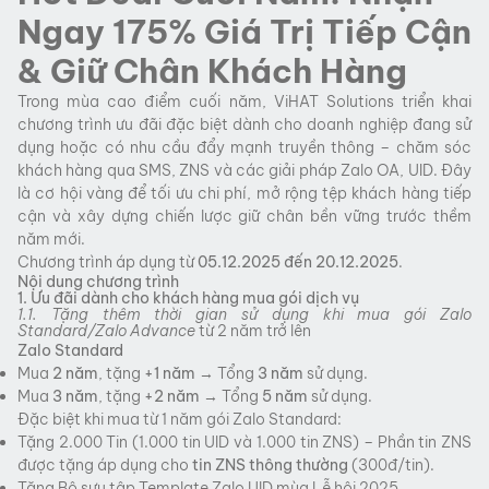
Ngay 175% Giá Trị Tiếp Cận
& Giữ Chân Khách Hàng
Trong mùa cao điểm cuối năm, ViHAT Solutions triển khai
chương trình ưu đãi đặc biệt dành cho doanh nghiệp đang sử
dụng hoặc có nhu cầu đẩy mạnh truyền thông – chăm sóc
khách hàng qua SMS, ZNS và các giải pháp Zalo OA, UID. Đây
là cơ hội vàng để tối ưu chi phí, mở rộng tệp khách hàng tiếp
cận và xây dựng chiến lược giữ chân bền vững trước thềm
năm mới.
Chương trình áp dụng từ
05.12.2025 đến 20.12.2025
.
Nội dung chương trình
1. Ưu đãi dành cho khách hàng mua gói dịch vụ
1.1. Tặng thêm thời gian sử dụng khi mua gói Zalo
Standard/Zalo Advance
từ 2 năm trở lên
Zalo Standard
Mua
2 năm
, tặng
+1 năm
→ Tổng
3 năm
sử dụng.
Mua
3 năm
, tặng
+2 năm
→ Tổng
5 năm
sử dụng.
Đặc biệt khi mua từ 1 năm gói Zalo Standard:
Tặng 2.000 Tin (1.000 tin UID và 1.000 tin ZNS) – Phần tin ZNS
được tặng áp dụng cho
tin ZNS thông thường
(300đ/tin).
Tặng Bộ sưu tập Template Zalo UID mùa Lễ hội 2025