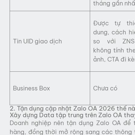
tháng gần nhấ
Được tự thi
dung, cách hi
Tin UID giao dịch
so với ZNS
không tính th
ảnh, CTA đi k
Business Box
Chưa có
2. Tận dụng cập nhật Zalo OA 2026 thế nà
Xây dựng Data tập trung trên Zalo OA tha
Doanh nghiệp nên tận dụng Zalo OA để th
hàng, đồng thời mở rộng sang các thông tin