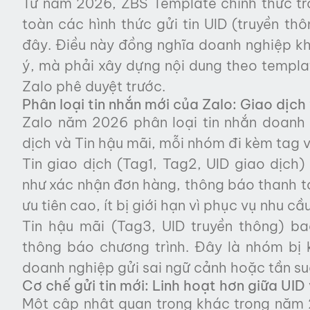
Từ năm 2026, ZBS Template chính thức tr
toàn các hình thức gửi tin UID (truyền thô
đây. Điều này đồng nghĩa doanh nghiệp khô
ý, mà phải xây dựng nội dung theo templat
Zalo phê duyệt trước.
Phân loại tin nhắn mới của Zalo: Giao dịc
Zalo năm 2026 phân loại tin nhắn doanh 
dịch và Tin hậu mãi, mỗi nhóm đi kèm tag 
Tin giao dịch (Tag1, Tag2, UID giao dịch
như xác nhận đơn hàng, thông báo thanh to
ưu tiên cao, ít bị giới hạn vì phục vụ nhu c
Tin hậu mãi (Tag3, UID truyền thông) 
thông báo chương trình. Đây là nhóm bị k
doanh nghiệp gửi sai ngữ cảnh hoặc tần su
Cơ chế gửi tin mới: Linh hoạt hơn giữa UID
Một cập nhật quan trọng khác trong năm 2