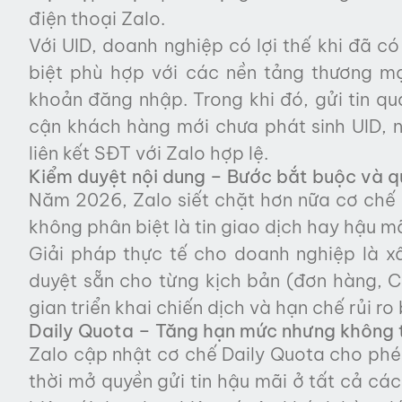
điện thoại Zalo.
Với UID, doanh nghiệp có lợi thế khi đã có
biệt phù hợp với các nền tảng thương mại
khoản đăng nhập. Trong khi đó, gửi tin q
cận khách hàng mới chưa phát sinh UID, 
liên kết SĐT với Zalo hợp lệ.
Kiểm duyệt nội dung – Bước bắt buộc và q
Năm 2026, Zalo siết chặt hơn nữa cơ chế k
không phân biệt là tin giao dịch hay hậu mã
Giải pháp thực tế cho doanh nghiệp là x
duyệt sẵn cho từng kịch bản (đơn hàng, C
gian triển khai chiến dịch và hạn chế rủi ro b
Daily Quota – Tăng hạn mức nhưng không t
Zalo cập nhật cơ chế Daily Quota cho phé
thời mở quyền gửi tin hậu mãi ở tất cả các