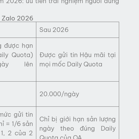
 2026: ưu tiên trải nghiệm người dùng
a Zalo 2026
Sau 2026
g được hạn
ily Quota)
Được gửi tin Hậu mãi tại
gày lên
mọi mốc Daily Quota
20.000/ngày
mức gửi tin
Chỉ bị giới hạn sản lượng
ỉ = 1/6 sản
ngày theo đúng Daily
 1, 2 của 2
Quota của OA