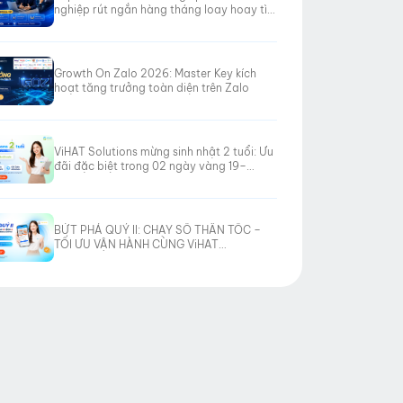
nghiệp rút ngắn hàng tháng loay hoay tìm
hướng đi
Growth On Zalo 2026: Master Key kích
hoạt tăng trưởng toàn diện trên Zalo
ViHAT Solutions mừng sinh nhật 2 tuổi: Ưu
đãi đặc biệt trong 02 ngày vàng 19–
20/06/2026
BỨT PHÁ QUÝ II: CHẠY SỐ THẦN TỐC –
TỐI ƯU VẬN HÀNH CÙNG ViHAT
SOLUTIONS!