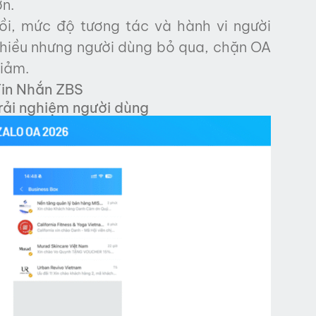
ớn.
hồi, mức độ tương tác và hành vi người
nhiều nhưng người dùng bỏ qua, chặn OA
giảm.
Tin Nhắn ZBS
trải nghiệm người dùng