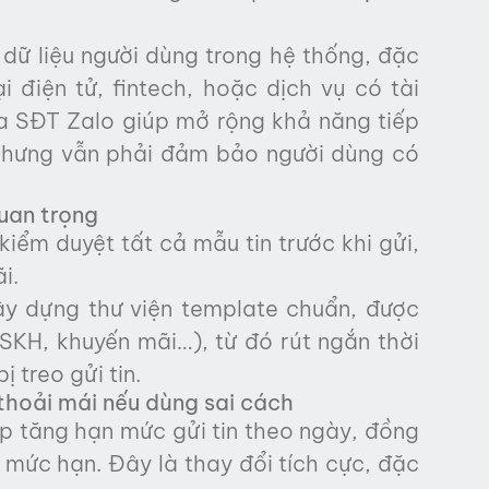
 dữ liệu người dùng trong hệ thống, đặc
 điện tử, fintech, hoặc dịch vụ có tài
ua SĐT Zalo giúp mở rộng khả năng tiếp
nhưng vẫn phải đảm bảo người dùng có
uan trọng
iểm duyệt tất cả mẫu tin trước khi gửi,
i.
ây dựng thư viện template chuẩn, được
SKH, khuyến mãi…), từ đó rút ngắn thời
ị treo gửi tin.
hoải mái nếu dùng sai cách
p tăng hạn mức gửi tin theo ngày, đồng
 mức hạn. Đây là thay đổi tích cực, đặc