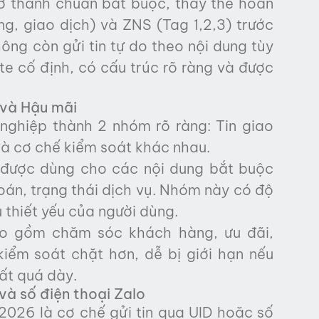
ở thành chuẩn bắt buộc, thay thế hoàn
ng, giao dịch) và ZNS (Tag 1,2,3) trước
ng còn gửi tin tự do theo nội dung tùy
e cố định, có cấu trúc rõ ràng và được
h và Hậu mãi
nghiệp thành 2 nhóm rõ ràng: Tin giao
và cơ chế kiểm soát khác nhau.
) được dùng cho các nội dung bắt buộc
án, trạng thái dịch vụ. Nhóm này có độ
ầu thiết yếu của người dùng.
bao gồm chăm sóc khách hàng, ưu đãi,
iểm soát chặt hơn, dễ bị giới hạn nếu
ất quá dày.
 và số điện thoại Zalo
026 là cơ chế gửi tin qua UID hoặc số