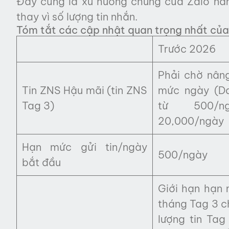
Đây cũng là xu hướng chung của Zalo năm
thay vì số lượng tin nhắn.
Tóm tắt các cập nhật quan trọng nhất củ
Trước 2026
Phải chờ nân
Tin ZNS Hậu mãi (tin ZNS
mức ngày (Da
Tag 3)
từ 500/n
20,000/ngày
Hạn mức gửi tin/ngày
500/ngày
bắt đầu
Giới hạn hạn 
tháng Tag 3 ch
lượng tin Tag