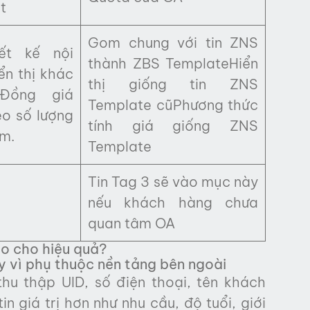
t
Gom chung với tin ZNS
ết kế nội
thành ZBS TemplateHiển
ển thị khác
thị giống tin ZNS
Đồng giá
Template cũPhương thức
eo số lượng
tính giá giống ZNS
èm.
Template
Tin Tag 3 sẽ vào mục này
nếu khách hàng chưa
quan tâm OA
o cho hiệu quả?
y vì phụ thuộc nền tảng bên ngoài
u thập UID, số điện thoại, tên khách
 giá trị hơn như nhu cầu, độ tuổi, giới