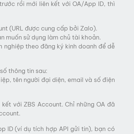
ước rồi mới liên kết với OA/App ID, thì
unt (URL được cung cấp bởi Zalo).
n muốn sử dụng làm chủ tài khoản.
 nghiệp theo đăng ký kinh doanh để dễ
ố thông tin sau:
ệp, tên người đại diện, email và số điện
 kết với ZBS Account. Chỉ những OA đã
ccount.
ID (ví dụ tích hợp API gửi tin), bạn có