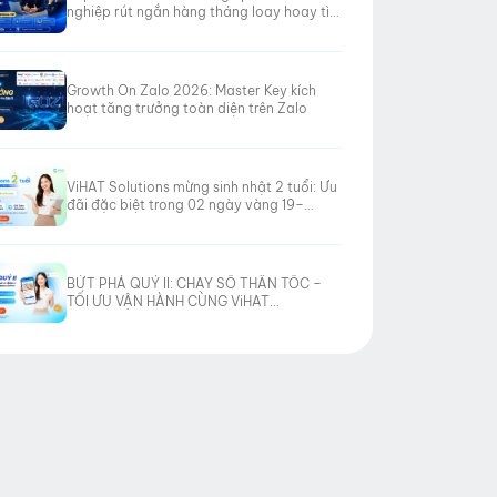
nghiệp rút ngắn hàng tháng loay hoay tìm
hướng đi
Growth On Zalo 2026: Master Key kích
hoạt tăng trưởng toàn diện trên Zalo
ViHAT Solutions mừng sinh nhật 2 tuổi: Ưu
đãi đặc biệt trong 02 ngày vàng 19–
20/06/2026
BỨT PHÁ QUÝ II: CHẠY SỐ THẦN TỐC –
TỐI ƯU VẬN HÀNH CÙNG ViHAT
SOLUTIONS!