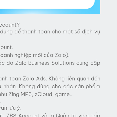
Account?
 dụng để thanh toán cho một số dịch vụ
count.
oanh nghiệp mới của Zalo).
hác do Zalo Business Solutions cung cấp
nh toán Zalo Ads. Không liên quan đến
cá nhân. Không dùng cho các sản phẩm
 như Zing MP3, zCloud, game…
t
ần lưu ý:
ữu ZBS Account và là Quản trị viên cấp