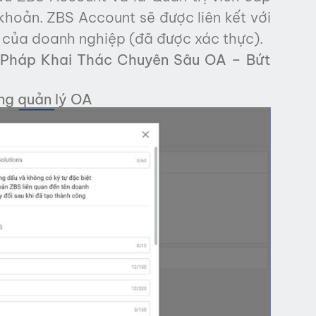
khoản. ZBS Account sẽ được liên kết với
 của doanh nghiệp (đã được xác thực).
i Pháp Khai Thác Chuyên Sâu OA – Bứt
ng quản lý OA