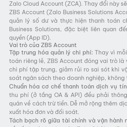
Zalo Cloud Account (ZCA). Thay đổi này sẽ
ZBS Account (Zalo Business Solutions Acco
quản lý số dư và thực hiện thanh toán c
Business Solutions, đặc biệt liên quan 
quyền (App ID).
Vai trò của ZBS Account
Tập trung hóa quản lý chi phí:
Thay vì mỗi
toán riêng lẻ, ZBS Account đóng vai trò là
chi phí tập trung, giảm rủi ro sai sót khi
soát ngân sách theo doanh nghiệp, không 
Chuẩn hóa cơ chế thanh toán dịch vụ tín
thu phí (ở tầng OA & API) đều phải thôn
quán về cách trừ tiền. Dễ mở rộng thêm dịc
xuất hóa đơn và đối soát.
Tách bạch rõ giữa tài chính và vận hành 