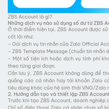
ZBS Account là gì?
Những dịch vụ nào sử dụng số dư từ ZBS 
Ở thời điểm hiện tại, ZBS Account được sử
cốt lõi như:
– Gói dịch vụ tin nhắn của Zalo Official Ac
– ZBS Template Message (chuẩn tin nhắn d
– Một số tiện ích hoặc dịch vụ tính phí k
theo từng giai đoạn.
Cần lưu ý, ZBS Account không dùng để tha
quảng cáo cá nhân hay tài khoản Zalo 
tiêu dùng khác của hệ sinh thái VNG/Zalo
2. Hướng dẫn tạo và thiết lập ZBS Accoun
Trước khi tạo ZBS Account, doanh nghiệp c
Chỉ số điện thoại Zalo cá nhân chưa sở h