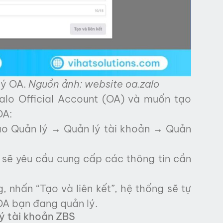
lý OA.
Nguồn ảnh: website oa.zalo
alo Official Account (OA) và muốn tạo
OA:
o Quản lý → Quản lý tài khoản → Quản
sẽ yêu cầu cung cấp các thông tin cần
, nhấn “Tạo và liên kết”, hệ thống sẽ tự
OA bạn đang quản lý.
ý tài khoản ZBS