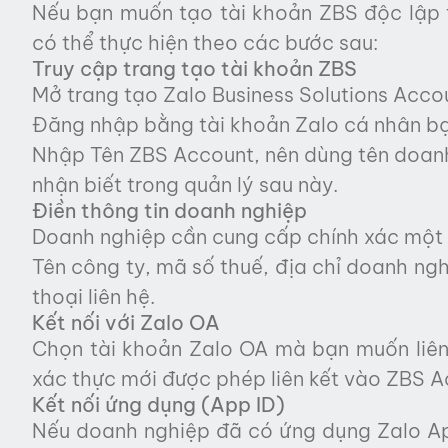
Nếu bạn muốn tạo tài khoản ZBS độc lập tr
có thể thực hiện theo các bước sau:
Truy cập trang tạo tài khoản ZBS
Mở trang tạo Zalo Business Solutions Acco
Đăng nhập bằng tài khoản Zalo cá nhân bạ
Nhập Tên ZBS Account, nên dùng tên doanh
nhận biết trong quản lý sau này.
Điền thông tin doanh nghiệp
Doanh nghiệp cần cung cấp chính xác một s
Tên công ty, mã số thuế, địa chỉ doanh nghi
thoại liên hệ.
Kết nối với Zalo OA
Chọn tài khoản Zalo OA mà bạn muốn liên
xác thực mới được phép liên kết vào ZBS A
Kết nối ứng dụng (App ID)
Nếu doanh nghiệp đã có ứng dụng Zalo App 