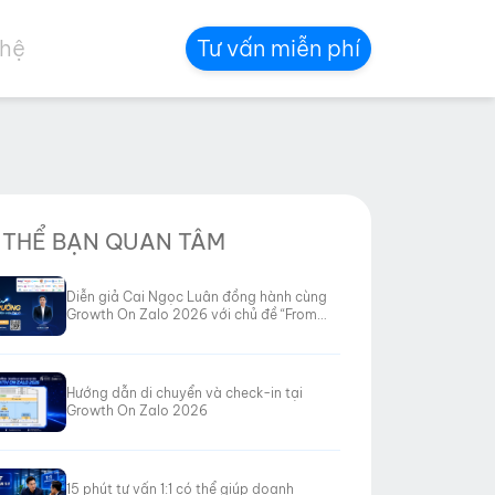
 hệ
Tư vấn miễn phí
 THỂ BẠN QUAN TÂM
Diễn giả Cai Ngọc Luân đồng hành cùng
Growth On Zalo 2026 với chủ đề “From
Data to Revenue”
Hướng dẫn di chuyển và check-in tại
Growth On Zalo 2026
15 phút tư vấn 1:1 có thể giúp doanh