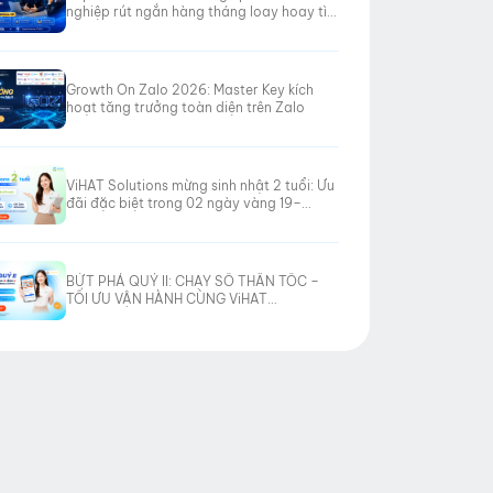
nghiệp rút ngắn hàng tháng loay hoay tìm
hướng đi
Growth On Zalo 2026: Master Key kích
hoạt tăng trưởng toàn diện trên Zalo
ViHAT Solutions mừng sinh nhật 2 tuổi: Ưu
đãi đặc biệt trong 02 ngày vàng 19–
20/06/2026
BỨT PHÁ QUÝ II: CHẠY SỐ THẦN TỐC –
TỐI ƯU VẬN HÀNH CÙNG ViHAT
SOLUTIONS!