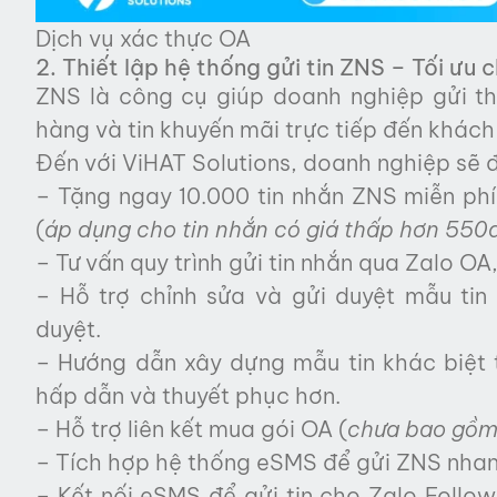
Dịch vụ xác thực OA
2. Thiết lập hệ thống gửi tin ZNS – Tối ư
ZNS là công cụ giúp doanh nghiệp gửi t
hàng và tin khuyến mãi trực tiếp đến khách
Đến với ViHAT Solutions, doanh nghiệp sẽ 
– Tặng ngay 10.000 tin nhắn ZNS miễn ph
(
áp dụng cho tin nhắn có giá thấp hơn 550
– Tư vấn quy trình gửi tin nhắn qua Zalo OA,
– Hỗ trợ chỉnh sửa và gửi duyệt mẫu t
duyệt.
– Hướng dẫn xây dựng mẫu tin khác biệt t
hấp dẫn và thuyết phục hơn.
– Hỗ trợ liên kết mua gói OA (
chưa bao gồm 
– Tích hợp hệ thống eSMS để gửi ZNS nhanh
– Kết nối eSMS để gửi tin cho Zalo Follo