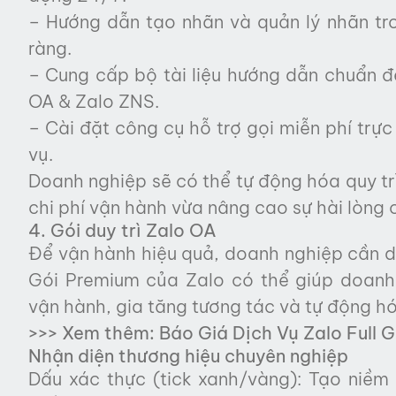
– Hướng dẫn tạo nhãn và quản lý nhãn tr
ràng.
– Cung cấp bộ tài liệu hướng dẫn chuẩn 
OA & Zalo ZNS.
– Cài đặt công cụ hỗ trợ gọi miễn phí trực
vụ.
Doanh nghiệp sẽ có thể tự động hóa quy tr
chi phí vận hành vừa nâng cao sự hài lòng
4. Gói duy trì Zalo OA
Để vận hành hiệu quả, doanh nghiệp cần d
Gói Premium của Zalo có thể giúp doanh 
vận hành, gia tăng tương tác và tự động 
>>> Xem thêm:
Báo Giá Dịch Vụ Zalo Full G
Nhận diện thương hiệu chuyên nghiệp
Dấu xác thực (tick xanh/vàng): Tạo niềm 