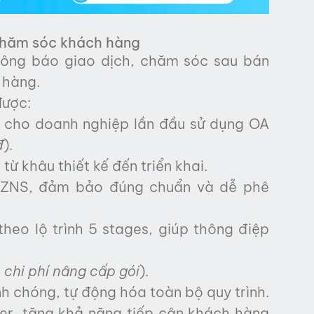
u chăm sóc khách hàng
hông báo giao dịch, chăm sóc sau bán
 hàng.
được:
í cho doanh nghiệp lần đầu sử dụng OA
đ
).
 từ khâu thiết kế đến triển khai.
in ZNS, đảm bảo đúng chuẩn và dễ phê
heo lộ trình 5 stages, giúp thông điệp
chi phí nâng cấp gói
).
 chóng, tự động hóa toàn bộ quy trình.
wer, tăng khả năng tiếp cận khách hàng