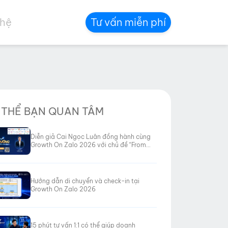
 hệ
Tư vấn miễn phí
 THỂ BẠN QUAN TÂM
Diễn giả Cai Ngọc Luân đồng hành cùng
Growth On Zalo 2026 với chủ đề “From
Data to Revenue”
Hướng dẫn di chuyển và check-in tại
Growth On Zalo 2026
15 phút tư vấn 1:1 có thể giúp doanh