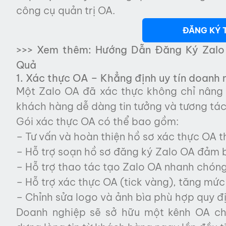
công cụ quản trị OA.
ĐĂNG KÝ 
>>> Xem thêm:
Hướng Dẫn Đăng Ký Zalo
Quả
1. Xác thực OA – Khẳng định uy tín doanh 
Một Zalo OA đã xác thực không chỉ nâng 
khách hàng dễ dàng tin tưởng và tương tác
Gói xác thực OA có thể bao gồm:
– Tư vấn và hoàn thiện hồ sơ xác thực OA 
– Hỗ trợ soạn hồ sơ đăng ký Zalo OA đảm b
– Hỗ trợ thao tác tạo Zalo OA nhanh chóng
– Hỗ trợ xác thực OA (tick vàng), tăng mức đ
– Chỉnh sửa logo và ảnh bìa phù hợp quy đị
Doanh nghiệp sẽ sở hữu một kênh OA ch