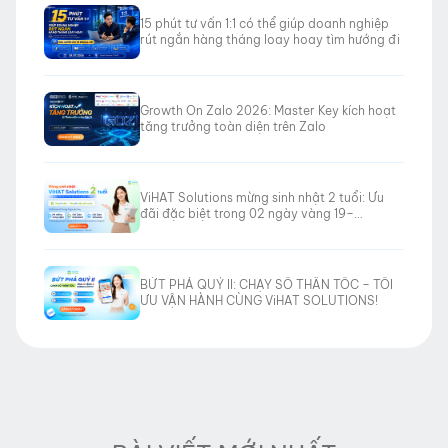
15 phút tư vấn 1:1 có thể giúp doanh nghiệp
rút ngắn hàng tháng loay hoay tìm hướng đi
Growth On Zalo 2026: Master Key kích hoạt
tăng trưởng toàn diện trên Zalo
ViHAT Solutions mừng sinh nhật 2 tuổi: Ưu
đãi đặc biệt trong 02 ngày vàng 19–
20/06/2026
BỨT PHÁ QUÝ II: CHẠY SỐ THẦN TỐC – TỐI
ƯU VẬN HÀNH CÙNG ViHAT SOLUTIONS!