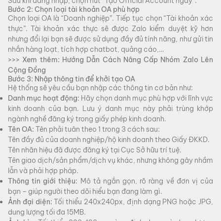
Sau khi đăng nhập, chọn nút “Tạo Official Account ngay”.
Bước 2: Chọn loại tài khoản OA phù hợp
Chọn loại OA là “Doanh nghiệp”. Tiếp tục chọn “Tài khoản xác
thực”. Tài khoản xác thực sẽ được Zalo kiểm duyệt kỹ hơn
nhưng đổi lại bạn sẽ được sử dụng đầy đủ tính năng, như gửi tin
nhắn hàng loạt, tích hợp chatbot, quảng cáo,…
>>> Xem thêm:
Hướng Dẫn Cách Nâng Cấp Nhóm Zalo Lên
Cộng Đồng
Bước 3: Nhập thông tin để khởi tạo OA
Hệ thống sẽ yêu cầu bạn nhập các thông tin cơ bản như:
Danh mục hoạt động:
Hãy chọn danh mục phù hợp với lĩnh vực
kinh doanh của bạn. Lưu ý danh mục này phải trùng khớp
ngành nghề đăng ký trong giấy phép kinh doanh.
Tên OA:
Tên phải tuân theo 1 trong 3 cách sau:
Tên đầy đủ của doanh nghiệp/hộ kinh doanh theo Giấy ĐKKD.
Tên nhãn hiệu đã được đăng ký tại Cục Sở hữu trí tuệ.
Tên giao dịch/sản phẩm/dịch vụ khác, nhưng không gây nhầm
lẫn và phải hợp pháp.
Thông tin giới thiệu:
Mô tả ngắn gọn, rõ ràng về đơn vị của
bạn – giúp người theo dõi hiểu bạn đang làm gì.
Ảnh đại diện:
Tối thiểu 240x240px, định dạng PNG hoặc JPG,
dung lượng tối đa 15MB.