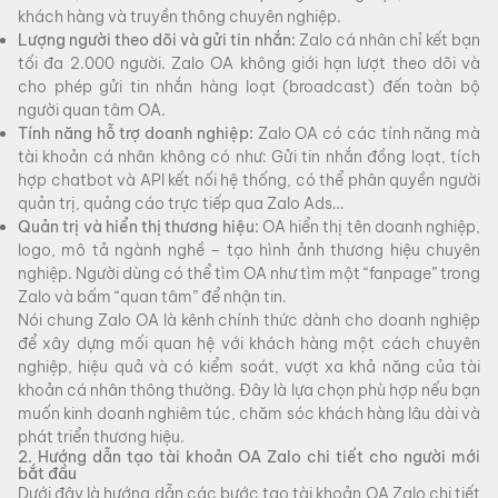
khách hàng và truyền thông chuyên nghiệp.
Lượng người theo dõi và gửi tin nhắn:
Zalo cá nhân chỉ kết bạn
tối đa 2.000 người. Zalo OA không giới hạn lượt theo dõi và
cho phép gửi tin nhắn hàng loạt (broadcast) đến toàn bộ
người quan tâm OA.
Tính năng hỗ trợ doanh nghiệp:
Zalo OA có các tính năng mà
tài khoản cá nhân không có như: Gửi tin nhắn đồng loạt, tích
hợp chatbot và API kết nối hệ thống, có thể phân quyền người
quản trị, quảng cáo trực tiếp qua Zalo Ads…
Quản trị và hiển thị thương hiệu:
OA hiển thị tên doanh nghiệp,
logo, mô tả ngành nghề – tạo hình ảnh thương hiệu chuyên
nghiệp. Người dùng có thể tìm OA như tìm một “fanpage” trong
Zalo và bấm “quan tâm” để nhận tin.
Nói chung Zalo OA là kênh chính thức dành cho doanh nghiệp
để xây dựng mối quan hệ với khách hàng một cách chuyên
nghiệp, hiệu quả và có kiểm soát, vượt xa khả năng của tài
khoản cá nhân thông thường. Đây là lựa chọn phù hợp nếu bạn
muốn kinh doanh nghiêm túc, chăm sóc khách hàng lâu dài và
phát triển thương hiệu.
2. Hướng dẫn tạo tài khoản OA Zalo chi tiết cho người mới
bắt đầu
Dưới đây là hướng dẫn các bước tạo tài khoản OA Zalo chi tiết