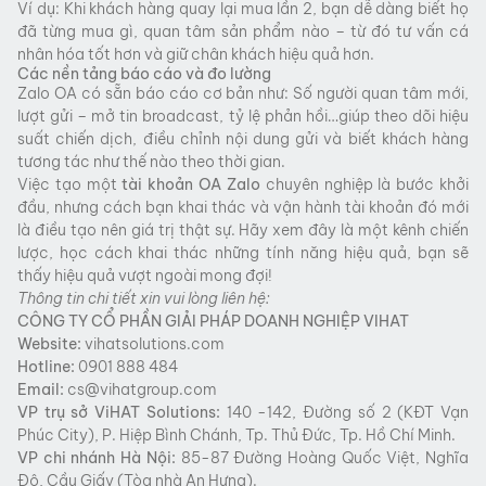
Ví dụ: Khi khách hàng quay lại mua lần 2, bạn dễ dàng biết họ
đã từng mua gì, quan tâm sản phẩm nào – từ đó tư vấn cá
nhân hóa tốt hơn và giữ chân khách hiệu quả hơn.
Các nền tảng báo cáo và đo lường
Zalo OA có sẵn báo cáo cơ bản như: Số người quan tâm mới,
lượt gửi – mở tin broadcast, tỷ lệ phản hồi…giúp theo dõi hiệu
suất chiến dịch, điều chỉnh nội dung gửi và biết khách hàng
tương tác như thế nào theo thời gian.
Việc tạo một
tài khoản OA Zalo
chuyên nghiệp là bước khởi
đầu, nhưng cách bạn khai thác và vận hành tài khoản đó mới
là điều tạo nên giá trị thật sự. Hãy xem đây là một kênh chiến
lược, học cách khai thác những tính năng hiệu quả, bạn sẽ
thấy hiệu quả vượt ngoài mong đợi!
Thông tin chi tiết xin vui lòng liên hệ:
CÔNG TY CỔ PHẦN GIẢI PHÁP DOANH NGHIỆP VIHAT
Website:
vihatsolutions.com
Hotline:
0901 888 484
Email:
cs@vihatgroup.com
VP trụ sở
ViHAT
Solutions:
140 -142, Đường số 2 (KĐT Vạn
Phúc City), P. Hiệp Bình Chánh, Tp. Thủ Đức, Tp. Hồ Chí Minh.
VP chi nhánh Hà Nội:
85-87 Đường Hoàng Quốc Việt, Nghĩa
Đô, Cầu Giấy (Tòa nhà An Hưng).