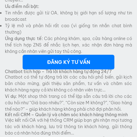
Ưu điểm nổi bật:
Tin nhắn được gửi từ OA, không bị giới hạn số lượng như tin
broadcast
Tỷ lệ mở và phản hồi rất cao (vì giống tin nhắn chat bình
thường)
Ứng dụng thực tế:
Các phòng khám, spa, cửa hàng online có
thể tích hợp ZNS để nhắc lịch hẹn, xác nhận đơn hàng mà
không cần nhân viên gửi tay thủ công.
ĐĂNG KÝ TƯ VẤN
Chatbot tích hợp – Trả lời khách hàng tự động 24/7
Chatbot có thể tự động trả lời các câu hỏi phổ biến, gửi kịch
bản chào mừng, giới thiệu sản phẩm, tư vấn và chăm sóc
khách hàng ngay cả khi không có nhân viên trực…
Ví dụ:
Một shop thời trang có thể lập sẵn câu trả lời cho các
câu hỏi như “Giá bao nhiêu?”, “Còn size M không?”, “Giao hàng
thế nào?” – giúp khách hàng không phải chờ đợi phản hồi.
Kết nối CRM – Quản lý và chăm sóc khách hàng thông minh
Việc kết nối OA với hệ thống CRM giúp bạn ghi nhận mọi tương
tác với khách hàng, lưu trữ thông tin khách hàng, gửi thông
báo cá nhân hóa đúng thời điểm…