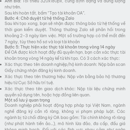
Ảnh bìa:
Tối thiểu 320x180px, cùng định dạng và dung lượng
như trên.
Sau khi hoàn tất, bấm “Tạo tài khoản OA”.
Bước 4: Chờ duyệt từ hệ thống Zalo
Sau khi tạo xong, bạn sẽ nhận được thông báo từ hệ thống về
thời gian kiểm duyệt. Thông thường Zalo sẽ phản hồi trong
khoảng 2–3 ngày làm việc. Một số trường hợp có thể mất đến
7 ngày, tùy theo hồ sơ và loại tài khoản
Bước 5: Thực hiện xác thực tài khoản trong vòng 14 ngày
Để OA được kích hoạt đầy đủ quyền hạn, bạn cần xác thực tài
khoản trong vòng 14 ngày kể từ khi tạo. Có 3 cách xác thực:
Xác thực theo tên doanh nghiệp/hộ kinh doanh: Nộp bản scan
Giấy chứng nhận đăng ký kinh doanh.
Xác thực theo tên thương hiệu: Nộp văn bằng bảo hộ thương
hiệu từ Cục Sở hữu trí tuệ.
Xác thực theo tên giao dịch khác: Nộp tài liệu chứng minh
quyền sử dụng tên, hoặc hợp đồng liên quan.
Một số lưu ý quan trọng
Doanh nghiệp phải hoạt động hợp pháp tại Việt Nam, ngành
nghề đăng ký cần rõ ràng, không vi phạm pháp luật. Các
ngành bị từ chối đăng ký OA bao gồm: Tài chính không rõ ràng
(như phát hành tiền ảo…), mô hình lừa đảo, đa cấp, đấu giá
không minh bạch…Đối với các lĩnh vực nhạy cảm như ngân