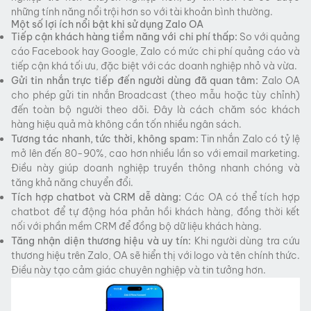
những tính năng nổi trội hơn so với tài khoản bình thường.
Một số lợi ích nổi bật
khi sử dụng Zalo OA
Tiếp cận khách hàng tiềm năng với chi phí thấp:
So với quảng
cáo Facebook hay Google, Zalo có mức chi phí quảng cáo và
tiếp cận khá tối ưu, đặc biệt với các doanh nghiệp nhỏ và vừa.
Gửi tin nhắn trực tiếp đến người dùng đã quan tâm:
Zalo OA
cho phép gửi tin nhắn Broadcast (theo mẫu hoặc tùy chỉnh)
đến toàn bộ người theo dõi. Đây là cách chăm sóc khách
hàng hiệu quả mà không cần tốn nhiều ngân sách.
Tương tác nhanh, tức thời, không spam:
Tin nhắn Zalo có tỷ lệ
mở lên đến 80-90%, cao hơn nhiều lần so với email marketing.
Điều này giúp doanh nghiệp truyền thông nhanh chóng và
tăng khả năng chuyển đổi.
Tích hợp chatbot và CRM dễ dàng:
Các OA có thể tích hợp
chatbot để tự động hóa phản hồi khách hàng, đồng thời kết
nối với phần mềm CRM để đồng bộ dữ liệu khách hàng.
Tăng nhận diện thương hiệu và uy tín:
Khi người dùng tra cứu
thương hiệu trên Zalo, OA sẽ hiển thị với logo và tên chính thức.
Điều này tạo cảm giác chuyên nghiệp và tin tưởng hơn.