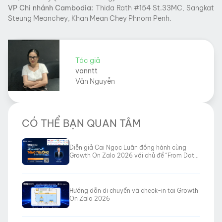
VP Chi nhánh Cambodia:
Thida Rath #154 St.33MC, Sangkat
Steung Meanchey, Khan Mean Chey Phnom Penh.
Tác giả
vanntt
Vân Nguyễn
CÓ THỂ BẠN QUAN TÂM
Diễn giả Cai Ngọc Luân đồng hành cùng
Growth On Zalo 2026 với chủ đề “From Data
to Revenue”
Hướng dẫn di chuyển và check-in tại Growth
On Zalo 2026