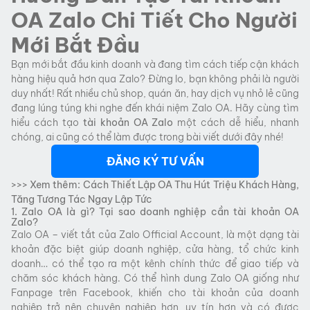
OA Zalo Chi Tiết Cho Người
Mới Bắt Đầu
Bạn mới bắt đầu kinh doanh và đang tìm cách tiếp cận khách
hàng hiệu quả hơn qua Zalo? Đừng lo, bạn không phải là người
duy nhất! Rất nhiều chủ shop, quán ăn, hay dịch vụ nhỏ lẻ cũng
đang lúng túng khi nghe đến khái niệm Zalo OA. Hãy cùng tìm
hiểu cách tạo
tài khoản OA Zalo
một cách dễ hiểu, nhanh
chóng, ai cũng có thể làm được trong bài viết dưới đây nhé!
ĐĂNG KÝ TƯ VẤN
>>> Xem thêm:
Cách Thiết Lập OA Thu Hút Triệu Khách Hàng,
Tăng Tương Tác Ngay Lập Tức
1. Zalo OA là gì? Tại sao doanh nghiệp cần tài khoản OA
Zalo?
Zalo OA – viết tắt của Zalo Official Account, là một dạng tài
khoản đặc biệt giúp doanh nghiệp, cửa hàng, tổ chức kinh
doanh… có thể tạo ra một kênh chính thức để giao tiếp và
chăm sóc khách hàng. Có thể hình dung Zalo OA giống như
Fanpage trên Facebook, khiến cho tài khoản của doanh
nghiệp trở nên chuyên nghiệp hơn, uy tín hơn và có được