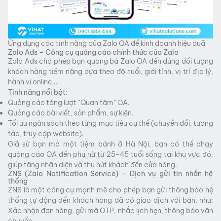
Ứng dụng các tính năng của Zalo OA để kinh doanh hiệu quả
Zalo Ads – Công cụ quảng cáo chính thức của Zalo
Zalo Ads cho phép bạn quảng bá Zalo OA đến đúng đối tượng
khách hàng tiềm năng dựa theo độ tuổi, giới tính, vị trí địa lý,
hành vi online,…
Tính năng nổi bật:
Quảng cáo tăng lượt “Quan tâm” OA.
Quảng cáo bài viết, sản phẩm, sự kiện.
Tối ưu ngân sách theo từng mục tiêu cụ thể (chuyển đổi, tương
tác, truy cập website).
Giả sử bạn mở một tiệm bánh ở Hà Nội, bạn có thể chạy
quảng cáo OA đến phụ nữ từ 25–45 tuổi sống tại khu vực đó,
giúp tăng nhận diện và thu hút khách đến cửa hàng.
ZNS (Zalo Notification Service) – Dịch vụ gửi tin nhắn hệ
thống
ZNS là một công cụ mạnh mẽ cho phép bạn gửi thông báo hệ
thống tự động đến khách hàng đã có giao dịch với bạn, như:
Xác nhận đơn hàng, gửi mã OTP, nhắc lịch hẹn, thông báo vận
chuyển…