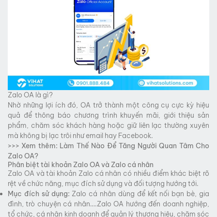
Zalo OA là gì?
Nhờ những lợi ích đó, OA trở thành một công cụ cực kỳ hiệu
quả để thông báo chương trình khuyến mãi, giới thiệu sản
phẩm, chăm sóc khách hàng hoặc giữ liên lạc thường xuyên
mà không bị lạc trôi như email hay Facebook.
>>> Xem thêm:
Làm Thế Nào Để Tăng Người Quan Tâm Cho
Zalo OA?
Phân biệt tài khoản Zalo OA và Zalo cá nhân
Zalo OA và tài khoản Zalo cá nhân có nhiều điểm khác biệt rõ
rệt về chức năng, mục đích sử dụng và đối tượng hướng tới.
Mục đích sử dụng:
Zalo cá nhân dùng để kết nối bạn bè, gia
đình, trò chuyện cá nhân….Zalo OA hướng đến doanh nghiệp,
tổ chức, cá nhân kinh doanh để quản lý thương hiệu, chăm sóc