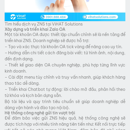
Tìm hiểu dịch vụ ZNS tại ViHAT Solutions
Xây dựng và triển khai Zalo OA
Một tài khoản OA được thiết lập chuẩn chỉnh sẽ là nền tảng để
triển khai ZNS. Doanh nghiệp sẽ được hỗ trợ:
– Tạo và xác thực tài khoản OA tick vàng để nâng cao uy tín.
– Hướng dẫn chi tiết cách đăng bài viết: từ hình ảnh, nội dung,
đến định dạng.
– Thiết kế giao diện OA chuyên nghiệp, phù hợp từng lĩnh vực
kinh doanh.
– Cài đặt menu tùy chỉnh và truy vấn nhanh, giúp khách hàng
thao tác dễ dàng.
– Triển khai Chatbot tự động: lời chào mở đầu, phản hồi theo
từ khóa và kịch bản dựng sẵn.
Bộ tài liệu và quy trình tiêu chuẩn sẽ giúp doanh nghiệp dễ
dàng vận hành và đào tạo nội bộ.
Hệ thống công nghệ gửi tin vượt trội
Để đảm bảo việc gửi ZNS hiệu quả, hệ thống công nghệ sẽ
được tích hợp với nhiều tính năng tiên tiến như: Kết nối trực tiếp