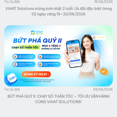
Tin Ưu Đãi
18/06/2026
ViHAT Solutions mừng sinh nhật 2 tuổi: Ưu đãi đặc biệt trong
02 ngày vàng 19–20/06/2026
Tin Ưu Đãi
09/06/2026
BỨT PHÁ QUÝ II: CHẠY SỐ THẦN TỐC – TỐI ƯU VẬN HÀNH
CÙNG ViHAT SOLUTIONS!