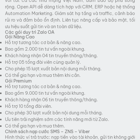
với tất cả các nhà mạng Việt Nam, đảm bảo độ phủ sóng
rộng. Open API dễ dàng tích hợp với CRM, ERP hoặc hệ thống
Automation Marketing. Giám sát hạ tầng và traffic, cảnh báo
rủi ro và đảm bảo ổn định. Liên tục nâng cấp và bảo mật, tối
ưu hiệu suất gửi tin và an toàn dữ liệu.
Các gói duy trì Zalo OA
Gói Nâng Cao
Hỗ trợ tương tác cơ bản & nâng cao.
Bao gồm 2.000 tin tư vấn ngoài khung.
Khách hàng nhận 04 tin truyền thông/tháng.
Hỗ trợ 05 tổng đài viên cùng quản lý.
Cho phép 15 lượt xuất bản nội dung mỗi tháng.
Có thể gia hạn và mua thêm khi cần.
Gói Premium
Hỗ trợ tương tác cơ bản & nâng cao.
Bao gồm 9.000 tin tư vấn ngoài khung.
Khách hàng nhận 06 tin truyền thông/tháng.
Hỗ trợ 10 tổng đài viên.
Cho phép 30 lượt xuất bản nội dung mỗi tháng.
Ưu tiên trải nghiệm sớm các tính năng mới từ Zalo.
Có thể gia hạn và mua thêm.
Chính sách nạp cước SMS – ZNS – Viber
Hình thức ví trả trước: nạp tiền vào tài khoản, gửi tin không giới