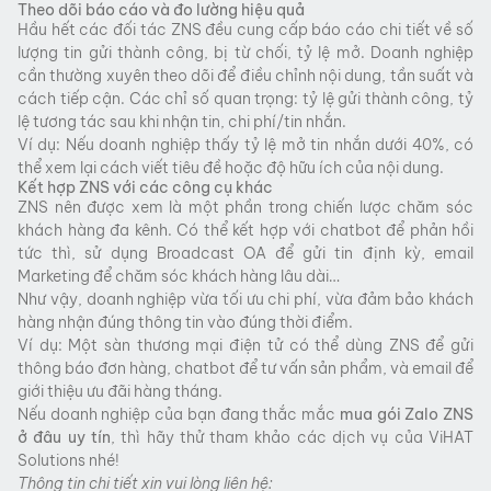
Theo dõi báo cáo và đo lường hiệu quả
Hầu hết các đối tác ZNS đều cung cấp báo cáo chi tiết về số
lượng tin gửi thành công, bị từ chối, tỷ lệ mở. Doanh nghiệp
cần thường xuyên theo dõi để điều chỉnh nội dung, tần suất và
cách tiếp cận. Các chỉ số quan trọng: tỷ lệ gửi thành công, tỷ
lệ tương tác sau khi nhận tin, chi phí/tin nhắn.
Ví dụ: Nếu doanh nghiệp thấy tỷ lệ mở tin nhắn dưới 40%, có
thể xem lại cách viết tiêu đề hoặc độ hữu ích của nội dung.
Kết hợp ZNS với các công cụ khác
ZNS nên được xem là một phần trong chiến lược chăm sóc
khách hàng đa kênh. Có thể kết hợp với chatbot để phản hồi
tức thì, sử dụng Broadcast OA để gửi tin định kỳ, email
Marketing để chăm sóc khách hàng lâu dài…
Như vậy, doanh nghiệp vừa tối ưu chi phí, vừa đảm bảo khách
hàng nhận đúng thông tin vào đúng thời điểm.
Ví dụ: Một sàn thương mại điện tử có thể dùng ZNS để gửi
thông báo đơn hàng, chatbot để tư vấn sản phẩm, và email để
giới thiệu ưu đãi hàng tháng.
Nếu doanh nghiệp của bạn đang thắc mắc
mua gói Zalo ZNS
ở đâu uy tín
, thì hãy thử tham khảo các dịch vụ của ViHAT
Solutions nhé!
Thông tin chi tiết xin vui lòng liên hệ: