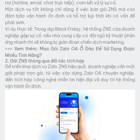
trợ (hotline, email, chat trực tiếp), cam kết xử lý sự cố.
Một dịch vụ tốt không chỉ dừng ở việc bán gói ZNS mà còn
đảm bảo vận hành ổn định và hỗ trợ kịp thời khi có vấn đề
phát sinh.
Ví dụ thực tế: Trong dịp Black Friday, hệ thống ZNS của doanh
nghiệp gặp sự cố, nếu nhà cung cấp có đội ngũ kỹ thuật phản
ứng nhanh thì sẽ không bị gián đoạn chiến dịch marketing.
>>> Xem thêm:
Mua Gói Zalo OA Ở Đâu Để Sử Dụng Được
Nhiều Tính Năng?
2. Gửi ZNS thông qua đối tác tích hợp
Để triển khai dịch vụ Zalo ZNS hiệu quả, doanh nghiệp cần một
giải pháp trọn gói, từ việc xây dựng Zalo OA chuyên nghiệp,
đến tích hợp công nghệ nhắn tin hiện đại và duy trì hệ thống
vận hành ổn định.