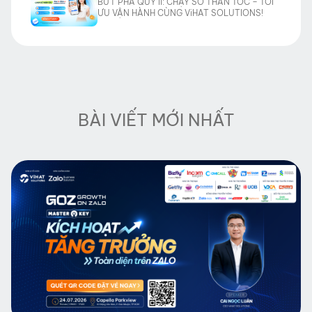
BỨT PHÁ QUÝ II: CHẠY SỐ THẦN TỐC – TỐI
ƯU VẬN HÀNH CÙNG ViHAT SOLUTIONS!
BÀI VIẾT MỚI NHẤT