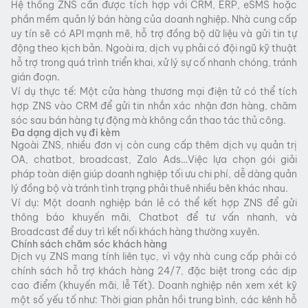
Hệ thống ZNS cần được tích hợp với CRM, ERP, eSMS hoặc
phần mềm quản lý bán hàng của doanh nghiệp. Nhà cung cấp
uy tín sẽ có API mạnh mẽ, hỗ trợ đồng bộ dữ liệu và gửi tin tự
động theo kịch bản. Ngoài ra, dịch vụ phải có đội ngũ kỹ thuật
hỗ trợ trong quá trình triển khai, xử lý sự cố nhanh chóng, tránh
gián đoạn.
Ví dụ thực tế: Một cửa hàng thương mại điện tử có thể tích
hợp ZNS vào CRM để gửi tin nhắn xác nhận đơn hàng, chăm
sóc sau bán hàng tự động mà không cần thao tác thủ công.
Đa dạng dịch vụ đi kèm
Ngoài ZNS, nhiều đơn vị còn cung cấp thêm dịch vụ quản trị
OA, chatbot, broadcast, Zalo Ads…Việc lựa chọn gói giải
pháp toàn diện giúp doanh nghiệp tối ưu chi phí, dễ dàng quản
lý đồng bộ và tránh tình trạng phải thuê nhiều bên khác nhau.
Ví dụ: Một doanh nghiệp bán lẻ có thể kết hợp ZNS để gửi
thông báo khuyến mãi, Chatbot để tư vấn nhanh, và
Broadcast để duy trì kết nối khách hàng thường xuyên.
Chính sách chăm sóc khách hàng
Dịch vụ ZNS mang tính liên tục, vì vậy nhà cung cấp phải có
chính sách hỗ trợ khách hàng 24/7, đặc biệt trong các dịp
cao điểm (khuyến mãi, lễ Tết). Doanh nghiệp nên xem xét kỹ
một số yếu tố như: Thời gian phản hồi trung bình, các kênh hỗ