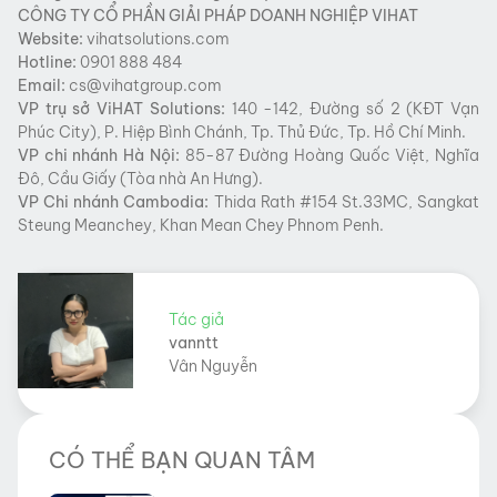
CÔNG TY CỔ PHẦN GIẢI PHÁP DOANH NGHIỆP VIHAT
Website:
vihatsolutions.com
Hotline:
0901 888 484
Email:
cs@vihatgroup.com
VP trụ sở
ViHAT
Solutions:
140 -142, Đường số 2 (KĐT Vạn
Phúc City), P. Hiệp Bình Chánh, Tp. Thủ Đức, Tp. Hồ Chí Minh.
VP chi nhánh Hà Nội:
85-87 Đường Hoàng Quốc Việt, Nghĩa
Đô, Cầu Giấy (Tòa nhà An Hưng).
VP Chi nhánh Cambodia:
Thida Rath #154 St.33MC, Sangkat
Steung Meanchey, Khan Mean Chey Phnom Penh.
Tác giả
vanntt
Vân Nguyễn
CÓ THỂ BẠN QUAN TÂM