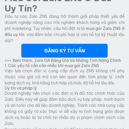
Uy Tín?
Đầu tư vào Zalo ZNS đang trở thành giải pháp thiết yếu để
doanh nghiệp nâng cao trải nghiệm khách hàng và giảm chi
phí marketing. Tuy nhiên, câu hỏi đặt ra là
mua gói Zalo ZNS ở
đâu uy tín
, vừa đảm bảo chi phí hợp lý vừa hỗ trợ kỹ thuật lâu
dài?
ĐĂNG KÝ TƯ VẤN
>>> Xem thêm:
Zalo OA Bảng Giá Và Những Tính Năng Chính
1. Các yếu tố cần cân nhắc khi mua gói Zalo ZNS
Việc lựa chọn đơn vị cung cấp dịch vụ ZNS không chỉ phụ
thuộc vào giá cả mà còn liên quan đến tính pháp lý, chất
lượng dịch vụ, khả năng tích hợp và mức độ hỗ trợ lâu dài.
Uy tín và pháp lý
Doanh nghiệp nên chọn các đơn vị là đối tác chính thức của
Zalo. Điều này sẽ giúp đảm bảo dịch vụ hợp pháp, minh bạch
và an toàn cho dữ liệu doanh nghiệp. Tránh các nhà cung cấp
không có giấy tờ xác thực vì dễ xảy ra tình trạng gián đoạn
dịch vụ hoặc bị từ chối tin nhắn do vi phạm chính sách của
Zalo.