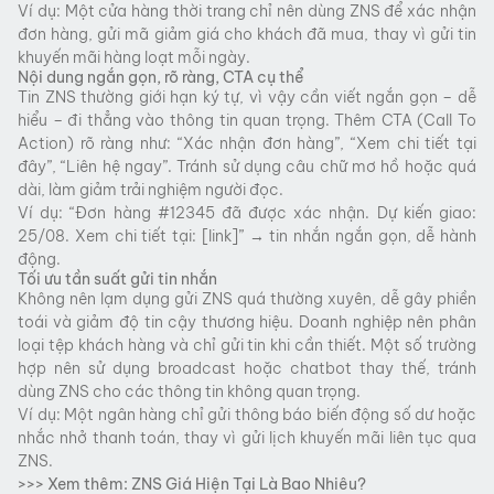
Ví dụ: Một cửa hàng thời trang chỉ nên dùng ZNS để xác nhận
đơn hàng, gửi mã giảm giá cho khách đã mua, thay vì gửi tin
khuyến mãi hàng loạt mỗi ngày.
Nội dung ngắn gọn, rõ ràng, CTA cụ thể
Tin ZNS thường giới hạn ký tự, vì vậy cần viết ngắn gọn – dễ
hiểu – đi thẳng vào thông tin quan trọng. Thêm CTA (Call To
Action) rõ ràng như: “Xác nhận đơn hàng”, “Xem chi tiết tại
đây”, “Liên hệ ngay”. Tránh sử dụng câu chữ mơ hồ hoặc quá
dài, làm giảm trải nghiệm người đọc.
Ví dụ: “Đơn hàng #12345 đã được xác nhận. Dự kiến giao:
25/08. Xem chi tiết tại: [link]” → tin nhắn ngắn gọn, dễ hành
động.
Tối ưu tần suất gửi tin nhắn
Không nên lạm dụng gửi ZNS quá thường xuyên, dễ gây phiền
toái và giảm độ tin cậy thương hiệu. Doanh nghiệp nên phân
loại tệp khách hàng và chỉ gửi tin khi cần thiết. Một số trường
hợp nên sử dụng broadcast hoặc chatbot thay thế, tránh
dùng ZNS cho các thông tin không quan trọng.
Ví dụ: Một ngân hàng chỉ gửi thông báo biến động số dư hoặc
nhắc nhở thanh toán, thay vì gửi lịch khuyến mãi liên tục qua
ZNS.
>>> Xem thêm:
ZNS Giá Hiện Tại Là Bao Nhiêu?