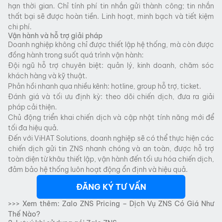
hạn thời gian. Chỉ tính phí tin nhắn gửi thành công; tin nhắn
thất bại sẽ được hoàn tiền. Linh hoạt, minh bạch và tiết kiệm
chi phí.
Vận hành và hỗ trợ giải pháp
Doanh nghiệp không chỉ được thiết lập hệ thống, mà còn được
đồng hành trong suốt quá trình vận hành:
Đội ngũ hỗ trợ chuyên biệt: quản lý, kinh doanh, chăm sóc
khách hàng và kỹ thuật.
Phản hồi nhanh qua nhiều kênh: hotline, group hỗ trợ, ticket.
Đánh giá và tối ưu định kỳ: theo dõi chiến dịch, đưa ra giải
pháp cải thiện.
Chủ động triển khai chiến dịch và cập nhật tính năng mới để
tối đa hiệu quả.
Đến với ViHAT Solutions, doanh nghiệp sẽ có thể thực hiện các
chiến dịch gửi tin ZNS nhanh chóng và an toàn, được hỗ trợ
toàn diện từ khâu thiết lập, vận hành đến tối ưu hóa chiến dịch,
đảm bảo hệ thống luôn hoạt động ổn định và hiệu quả.
ĐĂNG KÝ TƯ VẤN
>>> Xem thêm:
Zalo ZNS Pricing – Dịch Vụ ZNS Có Giá Như
Thế Nào?