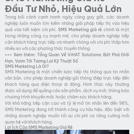
Đầu Tư Nhỏ, Hiệu Quả Lớn
Trong bối cảnh cạnh tranh ngày càng gay gắt, các doanh
nghiệp luôn muốn tìm kiếm những giải pháp tiếp thị vừa hiệu
quả vừa tiết kiệm chi phí.
SMS Marketing giá rẻ
chính là một
trong những công cụ mạnh mẽ, cho phép doanh nghiệp tiếp
cận khách hàng trực tiếp và nhanh chóng với chi phí thấp hơn
nhiều so với các phương thức truyền thống.
>>> Xem thêm:
Tổng Quan Về ViHAT Solutions: Bứt Phá Giới
Hạn, Vươn Tới Tương Lai Kỹ Thuật Số
SMS Marketing Là Gì?
SMS Marketing là một chiến lược tiếp thị thông qua tin nhắn
văn bản, cho phép doanh nghiệp gửi thông điệp trực tiếp đến
khách hàng qua điện thoại di động. Hình thức này thường
được sử dụng để quảng cáo sản phẩm, dịch vụ mới, thông báo
chương trình khuyến mãi, hoặc chăm sóc khách hàng.
Với khả năng tiếp cận cao và tỷ lệ mở tin nhắn lên đến 98%,
SMS Marketing đang trở thành công cụ hữu hiệu, đặc biệt với
những doanh nghiệp muốn tối ưu chi phí và tăng cường mối
quan hệ với khách hàng.
Lợi Ích Của SMS Marketing Giá Rẻ