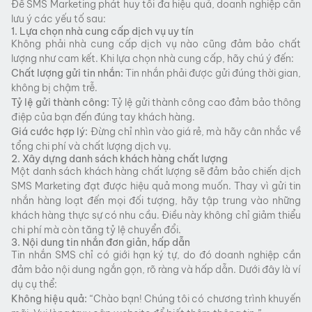
Để SMS Marketing phát huy tối đa hiệu quả, doanh nghiệp cần
lưu ý các yếu tố sau:
1. Lựa chọn nhà cung cấp dịch vụ uy tín
Không phải nhà cung cấp dịch vụ nào cũng đảm bảo chất
lượng như cam kết. Khi lựa chọn nhà cung cấp, hãy chú ý đến:
Chất lượng gửi tin nhắn:
Tin nhắn phải được gửi đúng thời gian,
không bị chậm trễ.
Tỷ lệ gửi thành công:
Tỷ lệ gửi thành công cao đảm bảo thông
điệp của bạn đến đúng tay khách hàng.
Giá cước hợp lý:
Đừng chỉ nhìn vào giá rẻ, mà hãy cân nhắc về
tổng chi phí và chất lượng dịch vụ.
2. Xây dựng danh sách khách hàng chất lượng
Một danh sách khách hàng chất lượng sẽ đảm bảo chiến dịch
SMS Marketing đạt được hiệu quả mong muốn. Thay vì gửi tin
nhắn hàng loạt đến mọi đối tượng, hãy tập trung vào những
khách hàng thực sự có nhu cầu. Điều này không chỉ giảm thiểu
chi phí mà còn tăng tỷ lệ chuyển đổi.
3. Nội dung tin nhắn đơn giản, hấp dẫn
Tin nhắn SMS chỉ có giới hạn ký tự, do đó doanh nghiệp cần
đảm bảo nội dung ngắn gọn, rõ ràng và hấp dẫn. Dưới đây là ví
dụ cụ thể:
Không hiệu quả:
“Chào bạn! Chúng tôi có chương trình khuyến