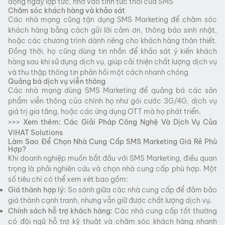
động ngay lập tức, nhờ vào tính tức thời của SMS​
Chăm sóc khách hàng và khảo sát
Các nhà mạng cũng tận dụng SMS Marketing để chăm sóc
khách hàng bằng cách gửi lời cảm ơn, thông báo sinh nhật,
hoặc các chương trình dành riêng cho khách hàng thân thiết.
Đồng thời, họ cũng dùng tin nhắn để khảo sát ý kiến khách
hàng sau khi sử dụng dịch vụ, giúp cải thiện chất lượng dịch vụ
và thu thập thông tin phản hồi một cách nhanh chóng​
Quảng bá dịch vụ viễn thông
Các nhà mạng dùng SMS Marketing để quảng bá các sản
phẩm viễn thông của chính họ như gói cước 3G/4G, dịch vụ
giá trị gia tăng, hoặc các ứng dụng OTT mà họ phát triển.
>>> Xem thêm:
Các Giải Pháp Công Nghệ Và Dịch Vụ Của
ViHAT Solutions
Làm Sao Để Chọn Nhà Cung Cấp SMS Marketing Giá Rẻ Phù
Hợp?
Khi doanh nghiệp muốn bắt đầu với SMS Marketing, điều quan
trọng là phải nghiên cứu và chọn nhà cung cấp phù hợp. Một
số tiêu chí có thể xem xét bao gồm:
Giá thành hợp lý:
So sánh giữa các nhà cung cấp để đảm bảo
giá thành cạnh tranh, nhưng vẫn giữ được chất lượng dịch vụ.
Chính sách hỗ trợ khách hàng:
Các nhà cung cấp tốt thường
có đội ngũ hỗ trợ kỹ thuật và chăm sóc khách hàng nhanh