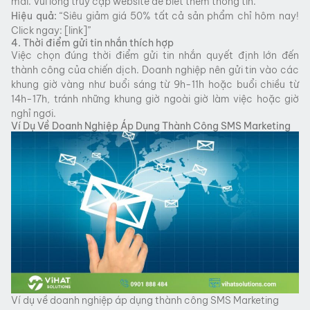
mãi. Vui lòng truy cập website để biết thêm thông tin.”
Hiệu quả:
“Siêu giảm giá 50% tất cả sản phẩm chỉ hôm nay!
Click ngay: [link]”
4. Thời điểm gửi tin nhắn thích hợp
Việc chọn đúng thời điểm gửi tin nhắn quyết định lớn đến
thành công của chiến dịch. Doanh nghiệp nên gửi tin vào các
khung giờ vàng như buổi sáng từ 9h-11h hoặc buổi chiều từ
14h-17h, tránh những khung giờ ngoài giờ làm việc hoặc giờ
nghỉ ngơi.
Ví Dụ Về Doanh Nghiệp Áp Dụng Thành Công SMS Marketing
Ví dụ về doanh nghiệp áp dụng thành công SMS Marketing