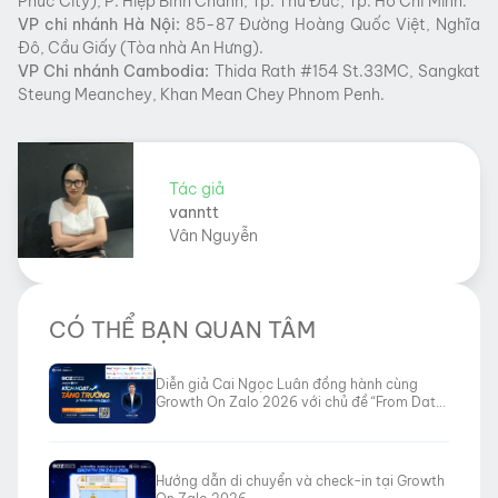
Phúc City), P. Hiệp Bình Chánh, Tp. Thủ Đức, Tp. Hồ Chí Minh.
VP chi nhánh Hà Nội:
85-87 Đường Hoàng Quốc Việt, Nghĩa
Đô, Cầu Giấy (Tòa nhà An Hưng).
VP Chi nhánh Cambodia:
Thida Rath #154 St.33MC, Sangkat
Steung Meanchey, Khan Mean Chey Phnom Penh.
Tác giả
vanntt
Vân Nguyễn
CÓ THỂ BẠN QUAN TÂM
Diễn giả Cai Ngọc Luân đồng hành cùng
Growth On Zalo 2026 với chủ đề “From Data
to Revenue”
Hướng dẫn di chuyển và check-in tại Growth