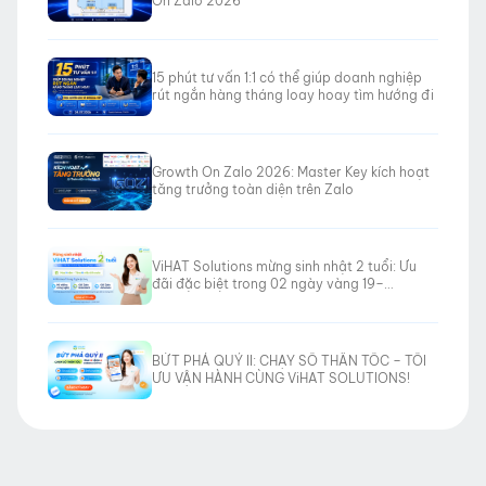
On Zalo 2026
15 phút tư vấn 1:1 có thể giúp doanh nghiệp
rút ngắn hàng tháng loay hoay tìm hướng đi
Growth On Zalo 2026: Master Key kích hoạt
tăng trưởng toàn diện trên Zalo
ViHAT Solutions mừng sinh nhật 2 tuổi: Ưu
đãi đặc biệt trong 02 ngày vàng 19–
20/06/2026
BỨT PHÁ QUÝ II: CHẠY SỐ THẦN TỐC – TỐI
ƯU VẬN HÀNH CÙNG ViHAT SOLUTIONS!