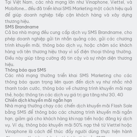
Tại Việt Nam, các nhà mạng lớn như Vinaphone, Viettel, và
Mobifone… đều đã triển khai SMS Marketing một cách hiệu quả
để giúp doanh nghiệp tiếp cận khách hàng và xây dựng
thương hiệu.
SMS Brandname
Cả ba nhà mạng đều cung cấp dịch vụ SMS Brandname, cho
phép doanh nghiệp gửi tin nhắn quảng cáo, gửi các chương
trình khuyến mãi, thông báo dịch vụ, hoặc chăm sóc khách
hàng với tên thương hiệu thay vì số điện thoại thông thường.
Điều này giúp tăng cường độ tin cậy và sự nhận diện thương
hiệu.
Thông báo qua SMS
Các nhà mạng thường triển khai SMS Marketing cho các
thông báo quan trọng liên quan đến dịch vụ như nhắc nhở
thanh toán cước, thông báo về chương trình khuyến mãi nạp
thẻ, hoặc thông tin các dịch vụ giá trị gia tăng như 3G, 4G​
Chiến dịch khuyến mãi ngắn hạn
Nhà mạng thường chạy các chiến dịch khuyến mãi Flash Sale
bằng SMS để thông báo các chương trình khuyến mãi ngắn
hạn, giảm giá cho khách hàng khi nạp tiền hoặc đăng ký dịch
vụ. Ví dụ, thông báo khuyến mãi 50% nạp thẻ từ Viettel hoặc
Vinaphone là cách để thúc đẩy người dùng thực hiện hành