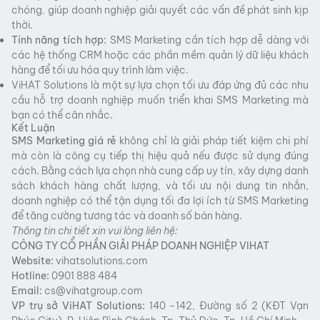
chóng, giúp doanh nghiệp giải quyết các vấn đề phát sinh kịp
thời.
Tính năng tích hợp:
SMS Marketing cần tích hợp dễ dàng với
các hệ thống CRM hoặc các phần mềm quản lý dữ liệu khách
hàng để tối ưu hóa quy trình làm việc.
ViHAT Solutions là một sự lựa chọn tối ưu đáp ứng đủ các nhu
cầu hỗ trợ doanh nghiệp muốn triển khai SMS Marketing mà
bạn có thể cân nhắc.
Kết Luận
SMS Marketing giá rẻ
không chỉ là giải pháp tiết kiệm chi phí
mà còn là công cụ tiếp thị hiệu quả nếu được sử dụng đúng
cách. Bằng cách lựa chọn nhà cung cấp uy tín, xây dựng danh
sách khách hàng chất lượng, và tối ưu nội dung tin nhắn,
doanh nghiệp có thể tận dụng tối đa lợi ích từ SMS Marketing
để tăng cường tương tác và doanh số bán hàng.
Thông tin chi tiết xin vui lòng liên hệ:
CÔNG TY CỔ PHẦN GIẢI PHÁP DOANH NGHIỆP VIHAT
Website:
vihatsolutions.com
Hotline:
0901 888 484
Email:
cs@vihatgroup.com
VP trụ sở
ViHAT
Solutions:
140 -142, Đường số 2 (KĐT Vạn