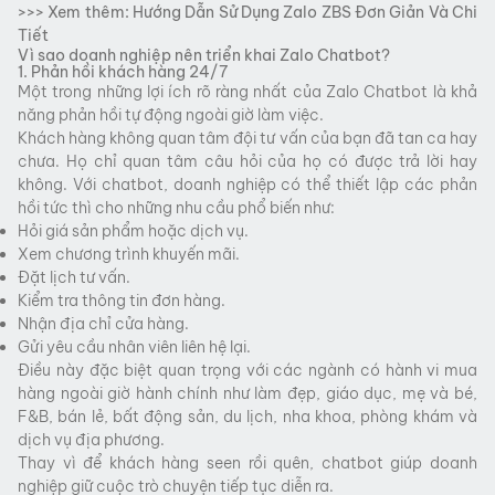
>>> Xem thêm:
Hướng Dẫn Sử Dụng Zalo ZBS Đơn Giản Và Chi
Tiết
Vì sao doanh nghiệp nên triển khai Zalo Chatbot?
1. Phản hồi khách hàng 24/7
Một trong những lợi ích rõ ràng nhất của Zalo Chatbot là khả
năng phản hồi tự động ngoài giờ làm việc.
Khách hàng không quan tâm đội tư vấn của bạn đã tan ca hay
chưa. Họ chỉ quan tâm câu hỏi của họ có được trả lời hay
không. Với chatbot, doanh nghiệp có thể thiết lập các phản
hồi tức thì cho những nhu cầu phổ biến như:
Hỏi giá sản phẩm hoặc dịch vụ.
Xem chương trình khuyến mãi.
Đặt lịch tư vấn.
Kiểm tra thông tin đơn hàng.
Nhận địa chỉ cửa hàng.
Gửi yêu cầu nhân viên liên hệ lại.
Điều này đặc biệt quan trọng với các ngành có hành vi mua
hàng ngoài giờ hành chính như làm đẹp, giáo dục, mẹ và bé,
F&B, bán lẻ, bất động sản, du lịch, nha khoa, phòng khám và
dịch vụ địa phương.
Thay vì để khách hàng seen rồi quên, chatbot giúp doanh
nghiệp giữ cuộc trò chuyện tiếp tục diễn ra.