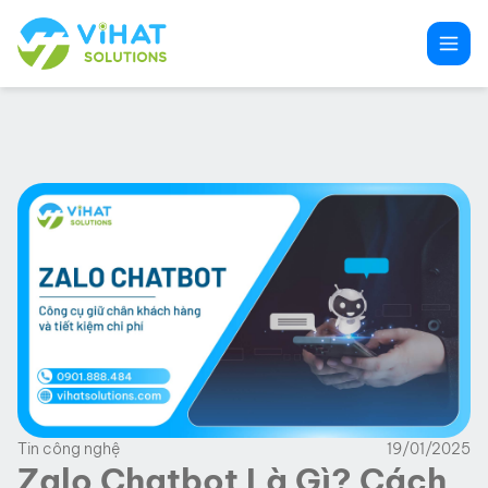
Chuyển
đến
phần
nội
dung
Tin công nghệ
19/01/2025
Zalo Chatbot Là Gì? Cách