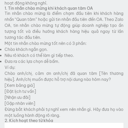
hoạt động không nghỉ.
1. Tin nhắn chào mừng khi khách quan tâm OA
Tin nhắn chào mừng là điểm chạm đầu tiên khi khách hàng
nhấn “Quan tâm” hoặc gửi tin nhắn đầu tiên đến OA. Theo Zalo
OA, tin nhắn chào mừng tự động giúp doanh nghiệp tạo ấn
tượng tốt và điều hướng khách hàng hiệu quả ngay từ lần
tương tác đầu tiên.
Một tin nhắn chào mừng tốt nên có 3 phần:
Chào khách ngắn gọn.
Nêu rõ khách có thể làm gì tiếp theo.
Đưa ra các lựa chọn dễ bấm.
Ví dụ:
Chào anh/chị, cảm ơn anh/chị đã quan tâm [Tên thương
hiệu]. Anh/chị muốn được hỗ trợ nội dung nào hôm nay?
[Xem bảng giá]
[Đặt lịch tư vấn]
[Nhận ưu đãi]
[Gặp nhân viên]
Đừng bắt khách phải tự nghĩ xem nên nhắn gì. Hãy đưa họ vào
một luồng hành động rõ ràng.
2. Kích hoạt theo từ khóa