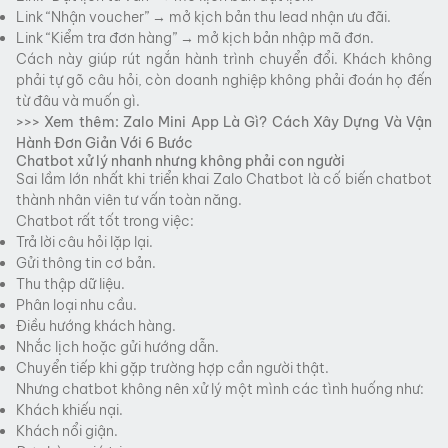
Link “Nhận voucher” → mở kịch bản thu lead nhận ưu đãi.
Link “Kiểm tra đơn hàng” → mở kịch bản nhập mã đơn.
Cách này giúp rút ngắn hành trình chuyển đổi. Khách không
phải tự gõ câu hỏi, còn doanh nghiệp không phải đoán họ đến
từ đâu và muốn gì.
>>> Xem thêm:
Zalo Mini App Là Gì? Cách Xây Dựng Và Vận
Hành Đơn Giản Với 6 Bước
Chatbot xử lý nhanh nhưng không phải con người
Sai lầm lớn nhất khi triển khai Zalo Chatbot là cố biến chatbot
thành nhân viên tư vấn toàn năng.
Chatbot rất tốt trong việc:
Trả lời câu hỏi lặp lại.
Gửi thông tin cơ bản.
Thu thập dữ liệu.
Phân loại nhu cầu.
Điều hướng khách hàng.
Nhắc lịch hoặc gửi hướng dẫn.
Chuyển tiếp khi gặp trường hợp cần người thật.
Nhưng chatbot không nên xử lý một mình các tình huống như:
Khách khiếu nại.
Khách nổi giận.