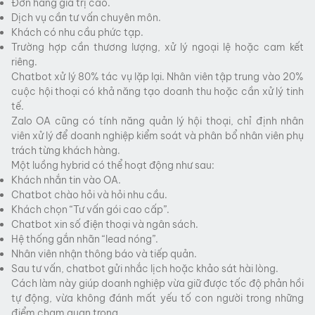
Đơn hàng giá trị cao.
Dịch vụ cần tư vấn chuyên môn.
Khách có nhu cầu phức tạp.
Trường hợp cần thương lượng, xử lý ngoại lệ hoặc cam kết
riêng.
Chatbot xử lý 80% tác vụ lặp lại. Nhân viên tập trung vào 20%
cuộc hội thoại có khả năng tạo doanh thu hoặc cần xử lý tinh
tế.
Zalo OA cũng có tính năng quản lý hội thoại, chỉ định nhân
viên xử lý để doanh nghiệp kiểm soát và phân bổ nhân viên phụ
trách từng khách hàng.
Một luồng hybrid có thể hoạt động như sau:
Khách nhắn tin vào OA.
Chatbot chào hỏi và hỏi nhu cầu.
Khách chọn “Tư vấn gói cao cấp”.
Chatbot xin số điện thoại và ngân sách.
Hệ thống gắn nhãn “lead nóng”.
Nhân viên nhận thông báo và tiếp quản.
Sau tư vấn, chatbot gửi nhắc lịch hoặc khảo sát hài lòng.
Cách làm này giúp doanh nghiệp vừa giữ được tốc độ phản hồi
tự động, vừa không đánh mất yếu tố con người trong những
điểm chạm quan trọng.