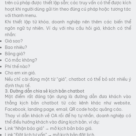
trên cú pháp được thiết lập sẵn; các truy vấn có thể được kích
hoạt khi người dùng gửi tin theo đúng cú pháp hoặc tương tác
với thanh menu.
Khi thiết lập từ khóa, doanh nghiệp nên thêm các biến thể
ngôn ngữ tự nhiên. Ví dụ với nhu cầu hỏi giá, khách có thể
nhắn:
Giá sao?
Bao nhiêu?
Bảng giá?
Có mắc không?
Phí thế nào?
Cho em xin giá.
Nếu chỉ cài đúng một từ “giá”, chatbot có thể bỏ sót nhiều ý
định thực tế.
3. Đường dẫn chia sẻ kịch bản chatbot
Một điểm rất đáng tận dụng là đường dẫn đưa khách vào
thẳng kịch bản chatbot từ các kênh khác như website,
Facebook, landing page, email, QR code hoặc quảng cáo.
Thay vì dẫn khách về OA rồi để họ tự nhắn, doanh nghiệp có
thể điều hướng khách vào đúng kịch bản, ví dụ:
Link “Nhận báo giá” → mở kịch bản báo giá.
Link “Đặt lịch tư vấn” → mở kịch bản đặt lịch.