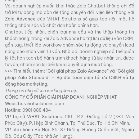
Với doanh nghiệp muốn khai thác Zalo Chatbot không chỉ để
trả lời tự động mà còn để tăng chuyển đổi, việc liên thông với
Zalo Advance
của ViHAT Solutions sẽ giúp tạo nên một hệ
thống chăm sóc và chốt đơn hoàn chỉnh hơn.
Chatbot tiếp nhận, phân loại nhu cầu và thu thập thông tin
khách hàng; trong khi Zalo Advance hỗ trợ lưu dữ liệu vào CRM,
gắn tag, thiết lập workflow chăm sóc tự động và chuyển lead
nóng cho nhân viên tư vấn. Nhờ đó, doanh nghiệp có thể quản
lý tốt hơn toàn bộ hành trình khách hàng từ lúc nhắn tin, được
tư vấn, chăm sóc lại đến khi ra quyết định mua hàng.
>>> Tìm hiểu thêm:
“Gói giải pháp Zalo Advance” và “Gói giải
pháp Zalo Standard” – Bộ đôi toàn diện tối ưu CSKH và tự
động hóa marketing
.
Thông tin chi tiết xin vui lòng liên hệ:
CÔNG TY CỔ PHẦN GIẢI PHÁP DOANH NGHIỆP VIHAT
Website:
vihatsolutions.com
Hotline:
0901 888 484
VP trụ sở
ViHAT
Solutions:
140 -142, Đường số 2 (KĐT Vạn
Phúc City), P. Hiệp Bình Chánh, Tp. Thủ Đức, Tp. Hồ Chí Minh.
VP chi nhánh Hà Nội:
85-87 Đường Hoàng Quốc Việt, Nghĩa
Đô, Cầu Giấy (Tòa nhà An Hưng).