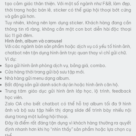
tạo cảm giác thân thiện. Với một số ngành như F&B, làm đẹp,
thời trang hoặc bán lẻ, sticker có thể giúp hội thoại bớt cứng
và gần gũi hơn.
Tuy nhiên, không nên lạm dụng sticker. Khách hàng đang cần
thông tin rõ ràng, không cần một con bot diễn hài độc thoại
lúc 11 giờ đêm.
Hình ảnh, album và carousel
Với các ngành bán sản phẩm hoặc dịch vụ có yếu tố hình ảnh,
chatbot nên tận dụng hình ảnh trực quan thay vì chỉ gửi chữ.
Ví dụ:
Spa gửi hình ảnh phòng dịch vụ, bảng giá, combo.
Cửa hàng thời trang gửi bộ sưu tập mới.
Nhà hàng gửi menu dạng album.
Bất động sản gửi danh sách dự án hoặc hình ảnh căn hộ.
Trung tâm giáo dục gửi hình ảnh lớp học, lộ trình, feedback
học viên.
Zalo OA cho biết chatbot có thể hỗ trợ album tối đa 9 hình
ảnh và bộ sưu tập hiển thị dạng slide để trình bày nhiều nội
dung trong một luồng hội thoại.
Đây là điểm rất đáng tận dụng vì khách hàng thường ra quyết
định nhanh hơn khi họ “nhìn thấy” sản phẩm hoặc lựa chọn cụ
thể.