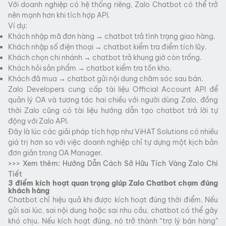
Với doanh nghiệp có hệ thống riêng, Zalo Chatbot có thể trở
nên mạnh hơn khi tích hợp API.
Ví dụ:
Khách nhập mã đơn hàng → chatbot trả tình trạng giao hàng.
Khách nhập số điện thoại → chatbot kiểm tra điểm tích lũy.
Khách chọn chi nhánh → chatbot trả khung giờ còn trống.
Khách hỏi sản phẩm → chatbot kiểm tra tồn kho.
Khách đã mua → chatbot gửi nội dung chăm sóc sau bán.
Zalo Developers cung cấp tài liệu Official Account API để
quản lý OA và tương tác hai chiều với người dùng Zalo, đồng
thời Zalo cũng có tài liệu hướng dẫn tạo chatbot trả lời tự
động với Zalo API.
Đây là lúc các giải pháp tích hợp như ViHAT Solutions có nhiều
giá trị hơn so với việc doanh nghiệp chỉ tự dựng một kịch bản
đơn giản trong OA Manager.
>>> Xem thêm:
Hướng Dẫn Cách Sở Hữu Tích Vàng Zalo Chi
Tiết
3 điểm kích hoạt quan trọng giúp Zalo Chatbot chạm đúng
khách hàng
Chatbot chỉ hiệu quả khi được kích hoạt đúng thời điểm. Nếu
gửi sai lúc, sai nội dung hoặc sai nhu cầu, chatbot có thể gây
khó chịu. Nếu kích hoạt đúng, nó trở thành “trợ lý bán hàng”