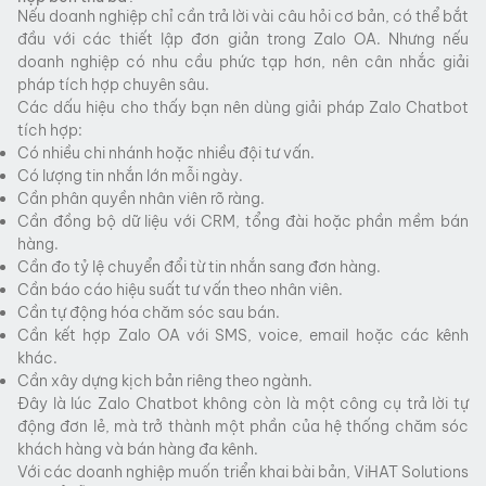
Nếu doanh nghiệp chỉ cần trả lời vài câu hỏi cơ bản, có thể bắt
đầu với các thiết lập đơn giản trong Zalo OA. Nhưng nếu
doanh nghiệp có nhu cầu phức tạp hơn, nên cân nhắc giải
pháp tích hợp chuyên sâu.
Các dấu hiệu cho thấy bạn nên dùng giải pháp Zalo Chatbot
tích hợp:
Có nhiều chi nhánh hoặc nhiều đội tư vấn.
Có lượng tin nhắn lớn mỗi ngày.
Cần phân quyền nhân viên rõ ràng.
Cần đồng bộ dữ liệu với CRM, tổng đài hoặc phần mềm bán
hàng.
Cần đo tỷ lệ chuyển đổi từ tin nhắn sang đơn hàng.
Cần báo cáo hiệu suất tư vấn theo nhân viên.
Cần tự động hóa chăm sóc sau bán.
Cần kết hợp Zalo OA với SMS, voice, email hoặc các kênh
khác.
Cần xây dựng kịch bản riêng theo ngành.
Đây là lúc Zalo Chatbot không còn là một công cụ trả lời tự
động đơn lẻ, mà trở thành một phần của hệ thống chăm sóc
khách hàng và bán hàng đa kênh.
Với các doanh nghiệp muốn triển khai bài bản, ViHAT Solutions