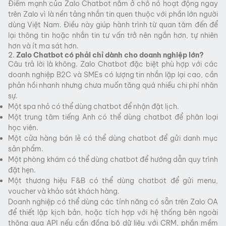
Điểm mạnh của Zalo Chatbot nằm ở chỗ nó hoạt động ngay
trên Zalo vì là nền tảng nhắn tin quen thuộc với phần lớn người
dùng Việt Nam. Điều này giúp hành trình từ quan tâm đến để
lại thông tin hoặc nhắn tin tư vấn trở nên ngắn hơn, tự nhiên
hơn và ít ma sát hơn.
2.
Zalo Chatbot có phải chỉ dành cho doanh nghiệp lớn?
Câu trả lời là không. Zalo Chatbot đặc biệt phù hợp với các
doanh nghiệp B2C và SMEs có lượng tin nhắn lặp lại cao, cần
phản hồi nhanh nhưng chưa muốn tăng quá nhiều chi phí nhân
sự.
Một spa nhỏ có thể dùng chatbot để nhận đặt lịch.
Một trung tâm tiếng Anh có thể dùng chatbot để phân loại
học viên.
Một cửa hàng bán lẻ có thể dùng chatbot để gửi danh mục
sản phẩm.
Một phòng khám có thể dùng chatbot để hướng dẫn quy trình
đặt hẹn.
Một thương hiệu F&B có thể dùng chatbot để gửi menu,
voucher và khảo sát khách hàng.
Doanh nghiệp có thể dùng các tính năng có sẵn trên Zalo OA
để thiết lập kịch bản, hoặc tích hợp với hệ thống bên ngoài
thông qua API nếu cần đồng bộ dữ liệu với CRM, phần mềm