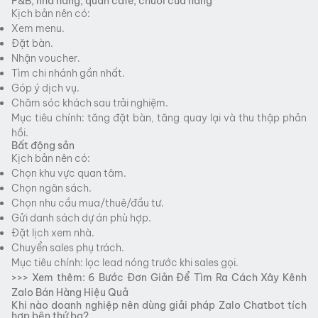
F&B, nhà hàng, quán cafe, chuỗi cửa hàng
Kịch bản nên có:
Xem menu.
Đặt bàn.
Nhận voucher.
Tìm chi nhánh gần nhất.
Góp ý dịch vụ.
Chăm sóc khách sau trải nghiệm.
Mục tiêu chính: tăng đặt bàn, tăng quay lại và thu thập phản
hồi.
Bất động sản
Kịch bản nên có:
Chọn khu vực quan tâm.
Chọn ngân sách.
Chọn nhu cầu mua/thuê/đầu tư.
Gửi danh sách dự án phù hợp.
Đặt lịch xem nhà.
Chuyển sales phụ trách.
Mục tiêu chính: lọc lead nóng trước khi sales gọi.
>>> Xem thêm:
6 Bước Đơn Giản Để Tìm Ra Cách Xây Kênh
Zalo Bán Hàng Hiệu Quả
Khi nào doanh nghiệp nên dùng giải pháp Zalo Chatbot tích
hợp bên thứ ba?