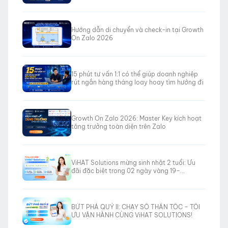
to Revenue”
Hướng dẫn di chuyển và check-in tại Growth
On Zalo 2026
15 phút tư vấn 1:1 có thể giúp doanh nghiệp
rút ngắn hàng tháng loay hoay tìm hướng đi
Growth On Zalo 2026: Master Key kích hoạt
tăng trưởng toàn diện trên Zalo
ViHAT Solutions mừng sinh nhật 2 tuổi: Ưu
đãi đặc biệt trong 02 ngày vàng 19–
20/06/2026
BỨT PHÁ QUÝ II: CHẠY SỐ THẦN TỐC – TỐI
ƯU VẬN HÀNH CÙNG ViHAT SOLUTIONS!