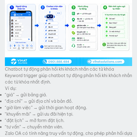
Chatbot tự động phản hồi khi khách nhắn các từ khóa
Keyword trigger giúp chatbot tự động phản hồi khi khách nhắn
các từ khóa nhất định.
Ví dụ:
“giá” → gửi bảng giá.
“địa chỉ” → gửi địa chỉ và bản đồ.
“giờ làm việc” → gửi thời gian hoạt động.
“khuyến mãi” → gửi ưu đãi hiện tại.
“đặt lịch” → mở form đặt lịch.
“tư vấn” → chuyển nhân viên.
Zalo OA có tính năng truy vấn tự động, cho phép phản hồi dựa