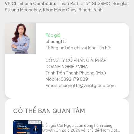
VP Chi nhánh Cambodia:
Thida Rath #154 St.33MC, Sangkat
Steung Meanchey, Khan Mean Chey Phnom Penh.
Tác giả
phuongttt
Thông tin báo chí vui lòng liên hệ:
CÔNG TY CỔ PHẦN GIẢI PHÁP
DOANH NGHIỆP VIHAT
Trịnh Trần Thanh Phương (Ms.)
Mobile: 0392 179 029
Email: phuongttt@vihatgroup.com
CÓ THỂ BẠN QUAN TÂM
Diễn giả Cai Ngọc Luân đồng hành cùng
Growth On Zalo 2026 với chủ đề “From Data