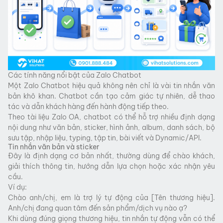
Các tính năng nổi bật của Zalo Chatbot
Một Zalo Chatbot hiệu quả không nên chỉ là vài tin nhắn văn
bản khô khan. Chatbot cần tạo cảm giác tự nhiên, dễ thao
tác và dẫn khách hàng đến hành động tiếp theo.
Theo tài liệu Zalo OA, chatbot có thể hỗ trợ nhiều định dạng
nội dung như văn bản, sticker, hình ảnh, album, danh sách, bộ
sưu tập, nhập liệu, typing, tập tin, bài viết và Dynamic/API.
Tin nhắn văn bản và sticker
Đây là định dạng cơ bản nhất, thường dùng để chào khách,
giải thích thông tin, hướng dẫn lựa chọn hoặc xác nhận yêu
cầu.
Ví dụ:
Chào anh/chị, em là trợ lý tự động của [Tên thương hiệu].
Anh/chị đang quan tâm đến sản phẩm/dịch vụ nào ạ?
Khi dùng đúng giọng thương hiệu, tin nhắn tự động vẫn có thể