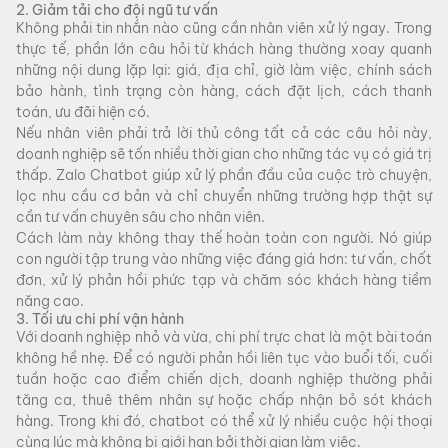
2. Giảm tải cho đội ngũ tư vấn
Không phải tin nhắn nào cũng cần nhân viên xử lý ngay. Trong
thực tế, phần lớn câu hỏi từ khách hàng thường xoay quanh
những nội dung lặp lại: giá, địa chỉ, giờ làm việc, chính sách
bảo hành, tình trạng còn hàng, cách đặt lịch, cách thanh
toán, ưu đãi hiện có.
Nếu nhân viên phải trả lời thủ công tất cả các câu hỏi này,
doanh nghiệp sẽ tốn nhiều thời gian cho những tác vụ có giá trị
thấp. Zalo Chatbot giúp xử lý phần đầu của cuộc trò chuyện,
lọc nhu cầu cơ bản và chỉ chuyển những trường hợp thật sự
cần tư vấn chuyên sâu cho nhân viên.
Cách làm này không thay thế hoàn toàn con người. Nó giúp
con người tập trung vào những việc đáng giá hơn: tư vấn, chốt
đơn, xử lý phản hồi phức tạp và chăm sóc khách hàng tiềm
năng cao.
3. Tối ưu chi phí vận hành
Với doanh nghiệp nhỏ và vừa, chi phí trực chat là một bài toán
không hề nhẹ. Để có người phản hồi liên tục vào buổi tối, cuối
tuần hoặc cao điểm chiến dịch, doanh nghiệp thường phải
tăng ca, thuê thêm nhân sự hoặc chấp nhận bỏ sót khách
hàng. Trong khi đó, chatbot có thể xử lý nhiều cuộc hội thoại
cùng lúc mà không bị giới hạn bởi thời gian làm việc.