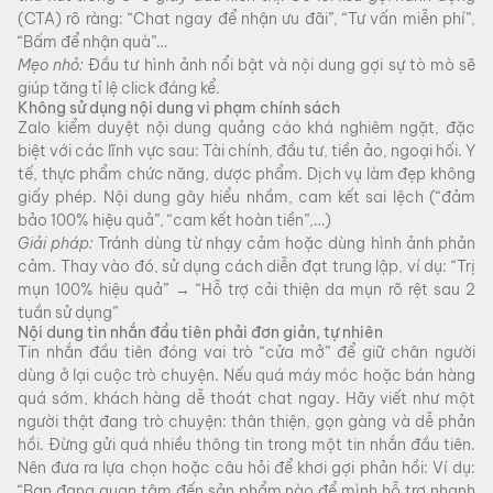
(CTA) rõ ràng: “Chat ngay để nhận ưu đãi”, “Tư vấn miễn phí”,
“Bấm để nhận quà”…
Mẹo nhỏ:
Đầu tư hình ảnh nổi bật và nội dung gợi sự tò mò sẽ
giúp tăng tỉ lệ click đáng kể.
Không sử dụng nội dung vi phạm chính sách
Zalo kiểm duyệt nội dung quảng cáo khá nghiêm ngặt, đặc
biệt với các lĩnh vực sau: Tài chính, đầu tư, tiền ảo, ngoại hối. Y
tế, thực phẩm chức năng, dược phẩm. Dịch vụ làm đẹp không
giấy phép. Nội dung gây hiểu nhầm, cam kết sai lệch (“đảm
bảo 100% hiệu quả”, “cam kết hoàn tiền”,…)
Giải pháp:
Tránh dùng từ nhạy cảm hoặc dùng hình ảnh phản
cảm. Thay vào đó, sử dụng cách diễn đạt trung lập, ví dụ: “Trị
mụn 100% hiệu quả” → “Hỗ trợ cải thiện da mụn rõ rệt sau 2
tuần sử dụng”
Nội dung tin nhắn đầu tiên phải đơn giản, tự nhiên
Tin nhắn đầu tiên đóng vai trò “cửa mở” để giữ chân người
dùng ở lại cuộc trò chuyện. Nếu quá máy móc hoặc bán hàng
quá sớm, khách hàng dễ thoát chat ngay. Hãy viết như một
người thật đang trò chuyện: thân thiện, gọn gàng và dễ phản
hồi. Đừng gửi quá nhiều thông tin trong một tin nhắn đầu tiên.
Nên đưa ra lựa chọn hoặc câu hỏi để khơi gợi phản hồi: Ví dụ:
“Bạn đang quan tâm đến sản phẩm nào để mình hỗ trợ nhanh