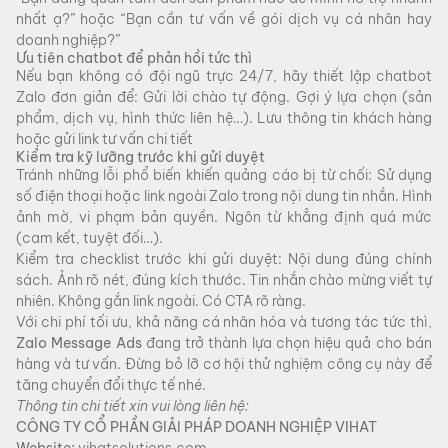
nhất ạ?” hoặc “Bạn cần tư vấn về gói dịch vụ cá nhân hay
doanh nghiệp?”
Ưu tiên chatbot để phản hồi tức thì
Nếu bạn không có đội ngũ trực 24/7, hãy thiết lập chatbot
Zalo đơn giản để: Gửi lời chào tự động. Gợi ý lựa chọn (sản
phẩm, dịch vụ, hình thức liên hệ…). Lưu thông tin khách hàng
hoặc gửi link tư vấn chi tiết
Kiểm tra kỹ lưỡng trước khi gửi duyệt
Tránh những lỗi phổ biến khiến quảng cáo bị từ chối: Sử dụng
số điện thoại hoặc link ngoài Zalo trong nội dung tin nhắn. Hình
ảnh mờ, vi phạm bản quyền. Ngôn từ khẳng định quá mức
(cam kết, tuyệt đối…).
Kiểm tra checklist trước khi gửi duyệt: Nội dung đúng chính
sách. Ảnh rõ nét, đúng kích thước. Tin nhắn chào mừng viết tự
nhiên. Không gắn link ngoài. Có CTA rõ ràng.
Với chi phí tối ưu, khả năng cá nhân hóa và tương tác tức thì,
Zalo Message Ads
đang trở thành lựa chọn hiệu quả cho bán
hàng và tư vấn. Đừng bỏ lỡ cơ hội thử nghiệm công cụ này để
tăng chuyển đổi thực tế nhé.
Thông tin chi tiết xin vui lòng liên hệ:
CÔNG TY CỔ PHẦN GIẢI PHÁP DOANH NGHIỆP VIHAT
Website:
vihatsolutions.com