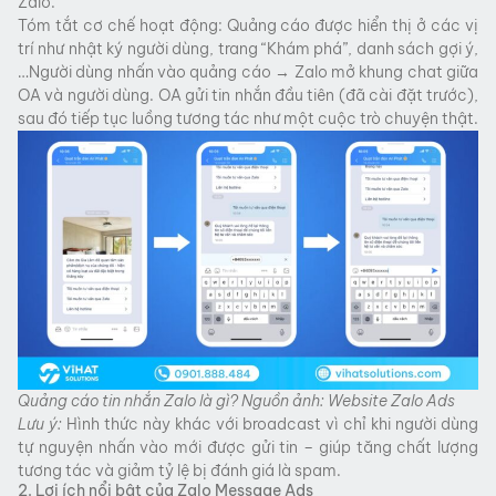
Zalo.
Tóm tắt cơ chế hoạt động: Quảng cáo được hiển thị ở các vị
trí như nhật ký người dùng, trang “Khám phá”, danh sách gợi ý,
…Người dùng nhấn vào quảng cáo → Zalo mở khung chat giữa
OA và người dùng. OA gửi tin nhắn đầu tiên (đã cài đặt trước),
sau đó tiếp tục luồng tương tác như một cuộc trò chuyện thật.
Quảng cáo tin nhắn Zalo là gì? Nguồn ảnh: Website Zalo Ads
Lưu ý:
Hình thức này khác với broadcast vì chỉ khi người dùng
tự nguyện nhấn vào mới được gửi tin – giúp tăng chất lượng
tương tác và giảm tỷ lệ bị đánh giá là spam.
2. Lợi ích nổi bật của Zalo Message Ads