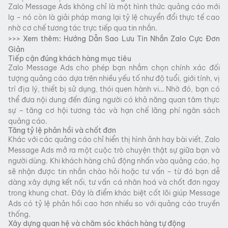
Zalo Message Ads không chỉ là một hình thức quảng cáo mới
lạ – nó còn là giải pháp mang lại tỷ lệ chuyển đổi thực tế cao
nhờ cơ chế tương tác trực tiếp qua tin nhắn.
>>> Xem thêm:
Hướng Dẫn Sao Lưu Tin Nhắn Zalo Cực Đơn
Giản
Tiếp cận đúng khách hàng mục tiêu
Zalo Message Ads cho phép bạn nhắm chọn chính xác đối
tượng quảng cáo dựa trên nhiều yếu tố như độ tuổi, giới tính, vị
trí địa lý, thiết bị sử dụng, thói quen hành vi… Nhờ đó, bạn có
thể đưa nội dung đến đúng người có khả năng quan tâm thực
sự – tăng cơ hội tương tác và hạn chế lãng phí ngân sách
quảng cáo.
Tăng tỷ lệ phản hồi và chốt đơn
Khác với các quảng cáo chỉ hiển thị hình ảnh hay bài viết, Zalo
Message Ads mở ra một cuộc trò chuyện thật sự giữa bạn và
người dùng. Khi khách hàng chủ động nhấn vào quảng cáo, họ
sẽ nhận được tin nhắn chào hỏi hoặc tư vấn – từ đó bạn dễ
dàng xây dựng kết nối, tư vấn cá nhân hoá và chốt đơn ngay
trong khung chat. Đây là điểm khác biệt cốt lõi giúp Message
Ads có tỷ lệ phản hồi cao hơn nhiều so với quảng cáo truyền
thống.
Xây dựng quan hệ và chăm sóc khách hàng tự động