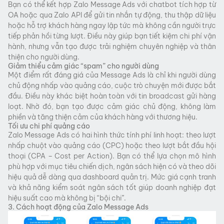
Bạn có thể kết hợp Zalo Message Ads với chatbot tích hợp từ
OA hoặc qua Zalo API để gửi tin nhắn tự động, thu thập dữ liệu
hoặc hỗ trợ khách hàng ngay lập tức mà không cần người trực
tiếp phản hồi từng lượt. Điều này giúp bạn tiết kiệm chi phí vận
hành, nhưng vẫn tạo được trải nghiệm chuyên nghiệp và thân
thiện cho người dùng.
Giảm thiểu cảm giác “spam” cho người dùng
Một điểm rất đáng giá của Message Ads là chỉ khi người dùng
chủ động nhấp vào quảng cáo, cuộc trò chuyện mới được bắt
đầu. Điều này khác biệt hoàn toàn với tin broadcast gửi hàng
loạt. Nhờ đó, bạn tạo được cảm giác chủ động, không làm
phiền và tăng thiện cảm của khách hàng với thương hiệu.
Tối ưu chi phí quảng cáo
Zalo Message Ads có hai hình thức tính phí linh hoạt: theo lượt
nhấp chuột vào quảng cáo (CPC) hoặc theo lượt bắt đầu hội
thoại (CPA – Cost per Action). Bạn có thể lựa chọn mô hình
phù hợp với mục tiêu chiến dịch, ngân sách hiện có và theo dõi
hiệu quả dễ dàng qua dashboard quản trị. Mức giá cạnh tranh
và khả năng kiểm soát ngân sách tốt giúp doanh nghiệp đạt
hiệu suất cao mà không bị “bội chi”.
3. Cách hoạt động của Zalo Message Ads