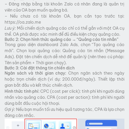
– Đăng nhập bằng tài khoản Zalo cá nhân đang là quản trị
viên của OA bạn muốn quảng bá.
– Nếu chưa có tài khoản OA, bạn cần tạo trước tại:
https://oa.zalo.me
Lưu ý:
Mỗi chiến dịch quảng cáo chỉ có thể gắn với một OA cụ
thể. OA phải được xác minh để đủ điều kiện chạy quảng cáo.
Bước 2: Chọn hình thức quảng cáo → “Quảng cáo tin nhắn”
Trong giao diện dashboard Zalo Ads, chọn “Tạo quảng cáo
mới”. Chọn loại quảng cáo: Quảng cáo tin nhắn (Message
Ads). Đặt tên chiến dịch dễ nhớ để quản lý (nên theo cú pháp:
Tên sản phẩm + Thời gian chạy).
Bước 3: Cài đặt thông tin chiến dịch
Ngân sách và thời gian chạy:
Chọn ngân sách theo ngày
hoặc trọn chiến dịch (ví dụ: 200.000đ/ngày). Thiết lập thời
gian bắt đầu và kết thúc chiến dịch.
Hình thức tính phí:
CPC (cost per click): tính phí khi người dùng
nhấn vào quảng cáo. CPA (cost per action): tính phí khi người
dùng bắt đầu cuộc hội thoại.
Gợi ý:
Nếu bạn muốn tối ưu hiệu quả tương tác, CPA là lựa chọn
đáng cân nhắc.