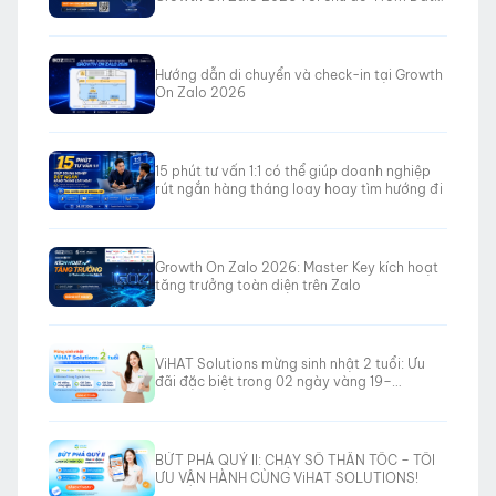
to Revenue”
Hướng dẫn di chuyển và check-in tại Growth
On Zalo 2026
15 phút tư vấn 1:1 có thể giúp doanh nghiệp
rút ngắn hàng tháng loay hoay tìm hướng đi
Growth On Zalo 2026: Master Key kích hoạt
tăng trưởng toàn diện trên Zalo
ViHAT Solutions mừng sinh nhật 2 tuổi: Ưu
đãi đặc biệt trong 02 ngày vàng 19–
20/06/2026
BỨT PHÁ QUÝ II: CHẠY SỐ THẦN TỐC – TỐI
ƯU VẬN HÀNH CÙNG ViHAT SOLUTIONS!