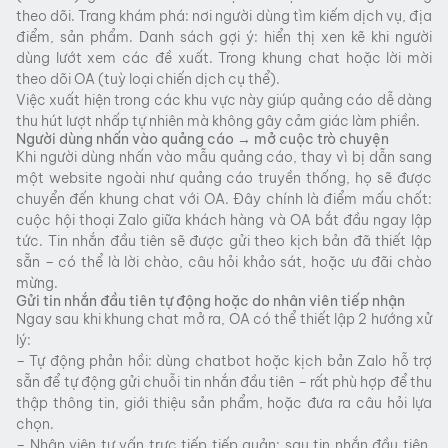
theo dõi. Trang khám phá: nơi người dùng tìm kiếm dịch vụ, địa
điểm, sản phẩm. Danh sách gợi ý: hiển thị xen kẽ khi người
dùng lướt xem các đề xuất. Trong khung chat hoặc lời mời
theo dõi OA (tuỳ loại chiến dịch cụ thể).
Việc xuất hiện trong các khu vực này giúp quảng cáo dễ dàng
thu hút lượt nhấp tự nhiên mà không gây cảm giác làm phiền.
Người dùng nhấn vào quảng cáo → mở cuộc trò chuyện
Khi người dùng nhấn vào mẫu quảng cáo, thay vì bị dẫn sang
một website ngoài như quảng cáo truyền thống, họ sẽ được
chuyển đến khung chat với OA. Đây chính là điểm mấu chốt:
cuộc hội thoại Zalo giữa khách hàng và OA bắt đầu ngay lập
tức. Tin nhắn đầu tiên sẽ được gửi theo kịch bản đã thiết lập
sẵn – có thể là lời chào, câu hỏi khảo sát, hoặc ưu đãi chào
mừng.
Gửi tin nhắn đầu tiên tự động hoặc do nhân viên tiếp nhận
Ngay sau khi khung chat mở ra, OA có thể thiết lập 2 hướng xử
lý:
– Tự động phản hồi: dùng chatbot hoặc kịch bản Zalo hỗ trợ
sẵn để tự động gửi chuỗi tin nhắn đầu tiên – rất phù hợp để thu
thập thông tin, giới thiệu sản phẩm, hoặc đưa ra câu hỏi lựa
chọn.
– Nhân viên tư vấn trực tiếp tiếp quản: sau tin nhắn đầu tiên,