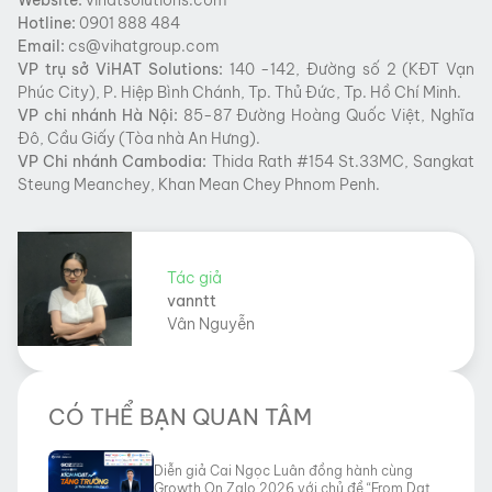
Hotline:
0901 888 484
Email:
cs@vihatgroup.com
VP trụ sở
ViHAT
Solutions:
140 -142, Đường số 2 (KĐT Vạn
Phúc City), P. Hiệp Bình Chánh, Tp. Thủ Đức, Tp. Hồ Chí Minh.
VP chi nhánh Hà Nội:
85-87 Đường Hoàng Quốc Việt, Nghĩa
Đô, Cầu Giấy (Tòa nhà An Hưng).
VP Chi nhánh Cambodia:
Thida Rath #154 St.33MC, Sangkat
Steung Meanchey, Khan Mean Chey Phnom Penh.
Tác giả
vanntt
Vân Nguyễn
CÓ THỂ BẠN QUAN TÂM
Diễn giả Cai Ngọc Luân đồng hành cùng
Growth On Zalo 2026 với chủ đề “From Data