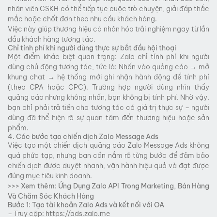
nhân viên CSKH có thể tiếp tục cuộc trò chuyện, giải đáp thắc
mắc hoặc chốt đơn theo nhu cầu khách hàng.
Việc này giúp thương hiệu cá nhân hóa trải nghiệm ngay từ lần
đầu khách hàng tương tác.
Chỉ tính phí khi người dùng thực sự bắt đầu hội thoại
Một điểm khác biệt quan trọng: Zalo chỉ tính phí khi người
dùng chủ động tương tác, tức là: Nhấn vào quảng cáo → mở
khung chat → hệ thống mới ghi nhận hành động để tính phí
(theo CPA hoặc CPC). Trường hợp người dùng nhìn thấy
quảng cáo nhưng không nhấn, bạn không bị tính phí. Nhờ vậy,
bạn chỉ phải trả tiền cho tương tác có giá trị thực sự – người
dùng đã thể hiện rõ sự quan tâm đến thương hiệu hoặc sản
phẩm.
4. Các bước tạo chiến dịch Zalo Message Ads
Việc tạo một chiến dịch quảng cáo Zalo Message Ads không
quá phức tạp, nhưng bạn cần nắm rõ từng bước để đảm bảo
chiến dịch được duyệt nhanh, vận hành hiệu quả và đạt được
đúng mục tiêu kinh doanh.
>>> Xem thêm:
Ứng Dụng Zalo API Trong Marketing, Bán Hàng
Và Chăm Sóc Khách Hàng
Bước 1: Tạo tài khoản Zalo Ads và kết nối với OA
– Truy cập: https://ads.zalo.me