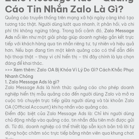
Cáo Tin Nhắn Zalo Là Gì?
Quảng cáo truyền thống trên mạng xã hội ngày càng khó tạo
tương tác thật. Người dùng lướt qua nhanh, ít phản hồi, và chi
phí thì không ngừng tăng. Trong bối cảnh đó,
Zalo Message
Ads
nổi lên như một giải pháp giúp doanh nghiệp gắn kết trực
tiếp với khách hàng qua tin nhắn riêng tư, tự nhiên và hiệu quả
hơn. Nếu bạn đang tìm một kênh quảng cáo có thể dẫn đến
hội thoại thật – thay vì chỉ hiển thị – thì đây chính là lựa chọn
đáng để khai thác.
>>> Xem thêm:
Zalo OA Bị Khóa Vì Lý Do Gì? Cách Khắc Phục
Nhanh Chóng
1. Zalo Message Ads là gì?
Zalo Message Ads là hình thức quảng cáo cho phép doanh
nghiệp hiển thị mẫu quảng cáo đến người dùng Zalo và mở ra
cuộc trò chuyện trực tiếp giữa người dùng và tài khoản Zalo
OA (Official Account) khi họ nhấn vào quảng cáo.
Điểm đặc biệt của Zalo Message Ads là: Chỉ khi người dùng
chủ động nhấp vào quảng cáo, tin nhắn đầu tiên mới được gửi
đi. Từ đó, doanh nghiệp có thể thiết lập sẵn kịch bản trả lời tự
động hoặc chăm sóc trực tiếp bằng nhân viên qua khung chat