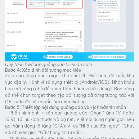
Quy trình thiết lập quảng cáo tin nhắn Zalo
Bước 4: Xác định đối tượng mục tiêu
Zalo cho phép bạn target khá chi tiết: Giới tính, độ tuổi, khu
vực địa lý. Hành vi sử dụng thiết bị (Android/iOS). Nhân khẩu
học mở rộng (chủ đề quan tâm, hành vi tiêu dùng). Bạn cũng
có thể chọn target theo tệp đối tượng đã từng tương tác với
OA trước đó nếu muốn làm remarketing.
Bước 5: Thiết lập nội dung quảng cáo và kịch bản tin nhắn
– Phần hình ảnh + văn bản quảng cáo: Chọn 1 ảnh (1:1 hoặc
16:9), tối ưu kích thước và độ nét. Viết nội dung ngắn gọn, kêu
gọi hành động rõ ràng (CTA): Ví dụ “Nhận ưu đãi ngay”, “Chat
với chuyên gia”, “Gửi thông tin tư vấn”…
– Thiết lập tin nhắn đầu tiên: Đây là tin nhắn OA gửi ngay khi