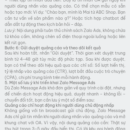
người dùng nhấn vào quảng cáo. Có thể chọn mẫu có sẵn
hoặc tạo mới: Ví dụ: “Chào bạn, mình là Mai từ ABC Shop. Bạn
cần tư vấn về sản phẩm nào ạ?” Hoặc tích hợp chatbot để
dẫn dắt tự động theo kịch bản hỏi – đáp.
Lưu ý:
Nội dung phải tuân thủ chính sách Zalo Ads, không chứa
từ khóa cấm, không chèn số điện thoại ngoài luồng hoặc liên
kết rút gọn.
Bước 6: Gửi duyệt quảng cáo và theo dõi kết quả
Sau khi hoàn tất, nhấn “Gửi duyệt”. Thời gian xét duyệt trung
bình từ 4–48 giờ tùy mức độ phức tạp. Sau khi được duyệt,
bạn có thể theo dõi hiệu quả qua các chỉ số: Số lượt hiển thị,
tỷ lệ nhấp vào quảng cáo (CTR), lượt bắt đầu cuộc trò chuyện
(CPA), chi phí trung bình trên mỗi hành động.
5. Một số lưu ý khi triển khai Zalo Message Ads
Dù Zalo Message Ads khá đơn giản về quy trình cài đặt, nhưng
để chiến dịch hoạt động hiệu quả, duyệt nhanh – không lỗi –
chuyển đổi tốt, bạn cần lưu ý một số điểm sau:
Quảng cáo chỉ hoạt động khi người dùng chủ động nhấp
Không giống với tin broadcast gửi chủ động, Zalo Message
Ads chỉ gửi tin nhắn khi người dùng nhấn vào quảng cáo và mở
khung chat với OA. Vì vậy, nội dung quảng cáo cần: Thật sự
thu hút trong 3–5 giây đầu hiển thị. Có lời kêu gọi hành động