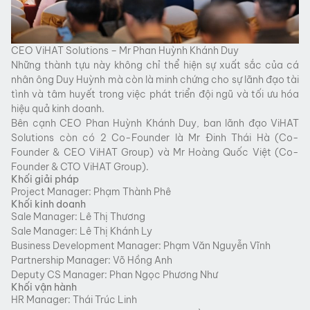
CEO ViHAT Solutions – Mr Phan Huỳnh Khánh Duy
Những thành tựu này không chỉ thể hiện sự xuất sắc của cá
nhân ông Duy Huỳnh mà còn là minh chứng cho sự lãnh đạo tài
tình và tâm huyết trong việc phát triển đội ngũ và tối ưu hóa
hiệu quả kinh doanh.
Bên cạnh CEO Phan Huỳnh Khánh Duy, ban lãnh đạo ViHAT
Solutions còn có 2 Co-Founder là Mr Đinh Thái Hà (Co-
Founder & CEO ViHAT Group) và Mr Hoàng Quốc Việt (Co-
Founder & CTO ViHAT Group).
Khối giải pháp
Project Manager: Phạm Thành Phê
Khối kinh doanh
Sale Manager: Lê Thị Thương
Sale Manager: Lê Thị Khánh Ly
Business Development Manager: Phạm Văn Nguyễn Vĩnh
Partnership Manager: Võ Hồng Anh
Deputy CS Manager: Phan Ngọc Phương Như
Khối vận hành
HR Manager: Thái Trúc Linh