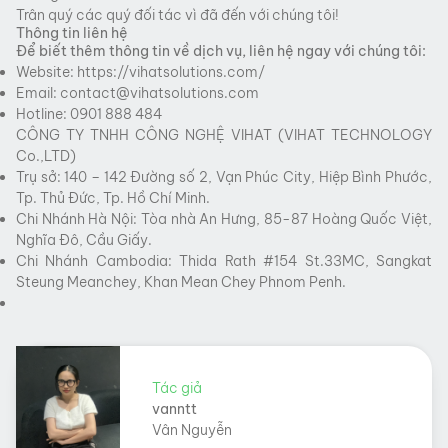
Trân quý các quý đối tác vì đã đến với chúng tôi!
Thông tin liên hệ
Để biết thêm thông tin về dịch vụ, liên hệ ngay với chúng tôi:
Website:
https://vihatsolutions.com/
Email:
contact@vihatsolutions.com
Hotline: 0901 888 484
CÔNG TY TNHH CÔNG NGHỆ VIHAT (VIHAT TECHNOLOGY
Co.,LTD)
Trụ sở: 140 – 142 Đường số 2, Vạn Phúc City, Hiệp Bình Phước,
Tp. Thủ Đức, Tp. Hồ Chí Minh.
Chi Nhánh Hà Nội: Tòa nhà An Hưng, 85-87 Hoàng Quốc Việt,
Nghĩa Đô, Cầu Giấy.
Chi Nhánh Cambodia: Thida Rath #154 St.33MC, Sangkat
Steung Meanchey, Khan Mean Chey Phnom Penh.
Tác giả
vanntt
Vân Nguyễn