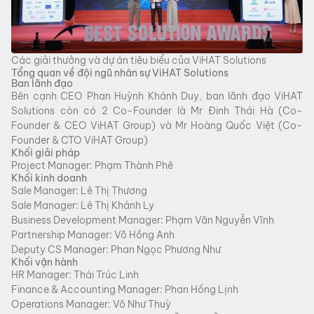
Các giải thưởng và dự án tiêu biểu của ViHAT Solutions
Tổng quan về đội ngũ nhân sự ViHAT Solutions
Ban lãnh đạo
Bên cạnh CEO Phan Huỳnh Khánh Duy, ban lãnh đạo ViHAT
Solutions còn có 2 Co-Founder là Mr Đinh Thái Hà (Co-
Founder & CEO ViHAT Group) và Mr Hoàng Quốc Việt (Co-
Founder & CTO ViHAT Group)
Khối giải pháp
Project Manager: Phạm Thành Phê
Khối kinh doanh
Sale Manager: Lê Thị Thương
Sale Manager: Lê Thị Khánh Ly
Business Development Manager: Phạm Văn Nguyễn Vĩnh
Partnership Manager: Võ Hồng Anh
Deputy CS Manager: Phan Ngọc Phương Như
Khối vận hành
HR Manager: Thái Trúc Linh
Finance & Accounting Manager: Phan Hồng Lịnh
Operations Manager: Võ Như Thuỳ