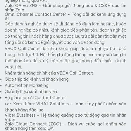
nghiệp thông qua API.
Zalo OA và ZNS – Giải pháp gửi thông báo & CSKH qua tin
nhắn Zalo
Omni Channel Contact Center – Tổng đài đa kênh ứng dụng
AI
Các doanh nghiệp dùng số di động cố định làm hotline, hoặc
doanh nghiệp có nhiều kênh giao tiếp phân tán, doanh nghiệp
có thông tin khách hàng chưa được lưu trữ bài bản rất cần một
tổng đài đa kênh để giải quyết các vấn đề tồn đọng.
VBCX Call Center là chìa khóa giúp doanh nghiệp bứt phá
trong thời đại 4.0. Hệ thống tự động thông minh này sử dụng trí
tuệ nhân tạo để xử lý các cuộc gọi, mang đến nhiều lợi ích
vượt trội.
Nhóm tính năng chính của VBCX Call Center:
Giao tiếp đa kênh với khách hàng
Automation Marketing
Quản lý hiệu suất nhân viên
Bộ giải pháp AI Contact Center
>>> Xem thêm:
ViHAT Solutions – ‘cánh tay phải’ chăm sóc
khách hàng đắc lực
Viber Bussiness – Hệ thống quảng cáo tự động qua tin nhắn
Viber
Zalo Cloud Connect (ZCC) – Dịch vụ cuộc gọi chăm sóc
khách hàng trên Zalo OA