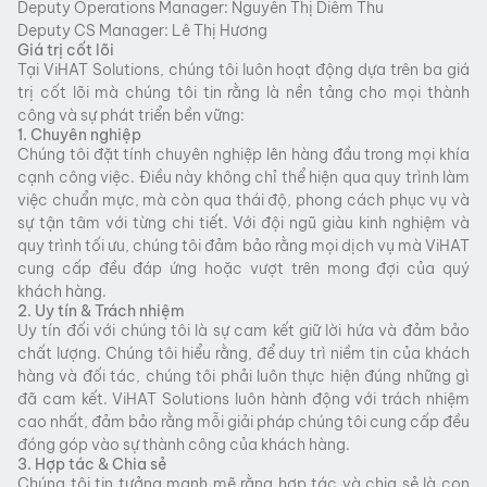
Deputy Operations Manager: Nguyễn Thị Diễm Thu
Deputy CS Manager: Lê Thị Hương
Giá trị cốt lõi
Tại ViHAT Solutions, chúng tôi luôn hoạt động dựa trên ba giá
trị cốt lõi mà chúng tôi tin rằng là nền tảng cho mọi thành
công và sự phát triển bền vững:
1. Chuyên nghiệp
Chúng tôi đặt tính chuyên nghiệp lên hàng đầu trong mọi khía
cạnh công việc. Điều này không chỉ thể hiện qua quy trình làm
việc chuẩn mực, mà còn qua thái độ, phong cách phục vụ và
sự tận tâm với từng chi tiết. Với đội ngũ giàu kinh nghiệm và
quy trình tối ưu, chúng tôi đảm bảo rằng mọi dịch vụ mà ViHAT
cung cấp đều đáp ứng hoặc vượt trên mong đợi của quý
khách hàng.
2. Uy tín & Trách nhiệm
Uy tín đối với chúng tôi là sự cam kết giữ lời hứa và đảm bảo
chất lượng. Chúng tôi hiểu rằng, để duy trì niềm tin của khách
hàng và đối tác, chúng tôi phải luôn thực hiện đúng những gì
đã cam kết. ViHAT Solutions luôn hành động với trách nhiệm
cao nhất, đảm bảo rằng mỗi giải pháp chúng tôi cung cấp đều
đóng góp vào sự thành công của khách hàng.
3. Hợp tác & Chia sẻ
Chúng tôi tin tưởng mạnh mẽ rằng hợp tác và chia sẻ là con