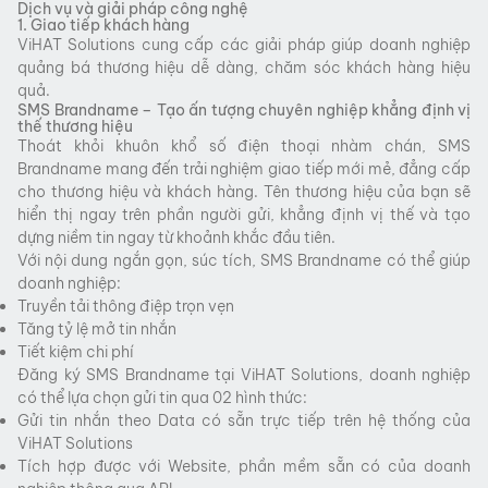
Dịch vụ và giải pháp công nghệ
1. Giao tiếp khách hàng
ViHAT Solutions cung cấp các giải pháp giúp doanh nghiệp
quảng bá thương hiệu dễ dàng, chăm sóc khách hàng hiệu
quả.
SMS Brandname – Tạo ấn tượng chuyên nghiệp khẳng định vị
thế thương hiệu
Thoát khỏi khuôn khổ số điện thoại nhàm chán, SMS
Brandname mang đến trải nghiệm giao tiếp mới mẻ, đẳng cấp
cho thương hiệu và khách hàng. Tên thương hiệu của bạn sẽ
hiển thị ngay trên phần người gửi, khẳng định vị thế và tạo
dựng niềm tin ngay từ khoảnh khắc đầu tiên.
Với nội dung ngắn gọn, súc tích, SMS Brandname có thể giúp
doanh nghiệp:
Truyền tải thông điệp trọn vẹn
Tăng tỷ lệ mở tin nhắn
Tiết kiệm chi phí
Đăng ký SMS Brandname tại ViHAT Solutions, doanh nghiệp
có thể lựa chọn gửi tin qua 02 hình thức:
Gửi tin nhắn theo Data có sẵn trực tiếp trên hệ thống của
ViHAT Solutions
Tích hợp được với Website, phần mềm sẵn có của doanh