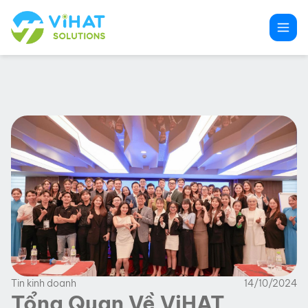
Chuyển
đến
phần
nội
dung
Tin kinh doanh
14/10/2024
Tổng Quan Về ViHAT