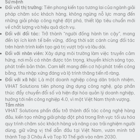
Sứ mệnh
Đối với thị trường:
Tiên phong kiến tạo tương lai của ngành giải
pháp chăm sóc khách hàng, không ngừng nỗ lực mang đến
những giải pháp công nghệ đột phá, thiết lập tiêu chuẩn mới
về chất lượng và hiệu quả dịch vụ.
Đối với đối tác:
Trở thành “người đồng hành tin cậy”, mang
đến lợi ích kinh tế bền vững, đồng thời sát cánh cùng đối tác
trên hành trình kiến tạo giá trị vượt trội và lâu dài.
Đối với nhân viên:
Xây dựng môi trường làm việc truyền cảm
hứng, nơi mỗi cá nhân được tôn trọng, khuyến khích sáng tạo,
phát triển bản thân. Cam kết mang đến cơ hội phát triển công
bằng, thu nhập xứng đáng và lộ trình thăng tiến rõ ràng.
Đối với xã hội:
Là một doanh nghiệp công dân trách nhiệm,
VIHAT Solutions tiên phong ứng dụng công nghệ, góp phần
thúc đẩy chuyển đổi số và hiện đại hóa quản lý doanh nghiệp,
hướng tới nền công nghiệp 4.0, vì một Việt Nam thịnh vượng.
Tầm nhìn
VIHAT Solutions phấn đấu trở thành đối tác công nghệ hàng
đầu, kiến tạo những giải pháp đột phá trong lĩnh vực tối ưu hóa
quy trình chăm sóc khách hàng và nâng cao trải nghiệm người
dùng, giữ vững vị thế dẫn đầu tại Việt Nam, vươn mình trở
thành Top 3 Châu Á và Top 10 Thế giới vào năm 2030.