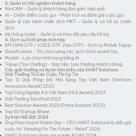
3. Quản trị trải nghiệm khách hàng
MiniCRM – Quản lý khách hàng đơn giản, hiệu quả.
AI – Chấm điểm cuộc gọi – Phân tích và đánh giá cuộc gọi.
Quản lý vận hành chiến dịch MKT – Quản lý và tối ưu chiến
dịch.
Hệ thống ticket – Quản lý và theo dõi yêu cầu hỗ trợ.
4. Dịch vụ/Giải pháp tích hợp
API (SMS OTP / VOICE OTP, Zalo OTP) – Dịch vụ Mobile Topup
Gamification – Trò chơi tương tác, kích thích doanh thu.
Modeli – Lựa chọn thời trang bằng AI
Topup (Trao thưởng) – Nạp tiền, trao thưởng nhanh chóng.
Các giải thưởng và dự án tiêu biểu của ViHAT Solutions
Giải Thưởng Từ Các Cuộc Thi Uy Tín
Top 12 Giải Pháp Đổi Mới Sáng Tạo Việt Nam (Vietnam
Innovation Award) 2023
Top Công Nghiệp 4.0 Việt Nam (I4.0 Award) 2023
Giải Thưởng Sao Khuê 2023
Best Solution Awards 2023 (Prime Solution 2023)
Top 60 Startup Wheel
Sự Kiện Nổi Bật 2024
Ông Phan Huỳnh Khánh Duy – CEO ViHAT Solutions là diễn giả
cuộc thi
“Heading For The Future – Retail”
2024.
ViHAT Solutions tham gia sự kiện AI DAY 2024.