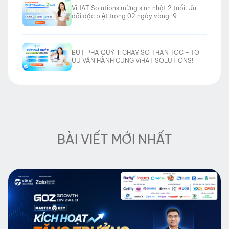
ViHAT Solutions mừng sinh nhật 2 tuổi: Ưu
đãi đặc biệt trong 02 ngày vàng 19–
20/06/2026
BỨT PHÁ QUÝ II: CHẠY SỐ THẦN TỐC – TỐI
ƯU VẬN HÀNH CÙNG ViHAT SOLUTIONS!
BÀI VIẾT MỚI NHẤT