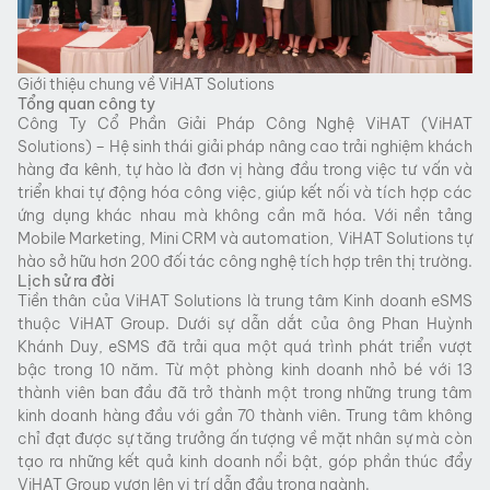
Giới thiệu chung về ViHAT Solutions
Tổng quan công ty
Công Ty Cổ Phần Giải Pháp Công Nghệ ViHAT (ViHAT
Solutions) – Hệ sinh thái giải pháp nâng cao trải nghiệm khách
hàng đa kênh, tự hào là đơn vị hàng đầu trong việc tư vấn và
triển khai tự động hóa công việc, giúp kết nối và tích hợp các
ứng dụng khác nhau mà không cần mã hóa. Với nền tảng
Mobile Marketing, Mini CRM và automation, ViHAT Solutions tự
hào sở hữu hơn 200 đối tác công nghệ tích hợp trên thị trường.
Lịch sử ra đời
Tiền thân của ViHAT Solutions là trung tâm Kinh doanh eSMS
thuộc ViHAT Group. Dưới sự dẫn dắt của ông Phan Huỳnh
Khánh Duy, eSMS đã trải qua một quá trình phát triển vượt
bậc trong 10 năm. Từ một phòng kinh doanh nhỏ bé với 13
thành viên ban đầu đã trở thành một trong những trung tâm
kinh doanh hàng đầu với gần 70 thành viên. Trung tâm không
chỉ đạt được sự tăng trưởng ấn tượng về mặt nhân sự mà còn
tạo ra những kết quả kinh doanh nổi bật, góp phần thúc đẩy
ViHAT Group vươn lên vị trí dẫn đầu trong ngành.