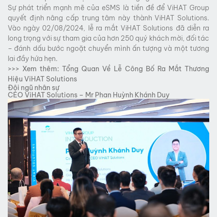
Sự phát triển mạnh mẽ của eSMS là tiền đề để ViHAT Group
quyết định nâng cấp trung tâm này thành ViHAT Solutions.
Vào ngày 02/08/2024, lễ ra mắt ViHAT Solutions đã diễn ra
long trọng với sự tham gia của hơn 250 quý khách mời, đối tác
– đánh dấu bước ngoặt chuyển mình ấn tượng và một tương
lai đầy hứa hẹn.
>>> Xem thêm:
Tổng Quan Về Lễ Công Bố Ra Mắt Thương
Hiệu ViHAT Solutions
Đội ngũ nhân sự
CEO
ViHAT Solutions –
Mr Phan Huỳnh Khánh Duy