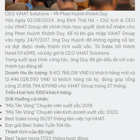
CEO ViHAT Solutions – Mr Phan Huỳnh Khánh Duy
Vào ngày 02/08/2024, ông Đinh Thái Hà – Chủ tịch & CEO
của VIHAT Group đã chính thức trao quyết định bổ nhiệm cho
ông Phan Huỳnh Khánh Duy. Kể từ khi gia nhập ViHAT Group
vào ngày 24/11/2017, ông Duy Huỳnh đã không ngừng nỗ lực
và đạt được nhiều thành tích xuất sắc. Từ Sales trở thành
Head Of eSMS, và bây giờ là CEO ViHAT Solutions.
Trong suốt quá trình công tác, ông Duy đã ghi dấu ấn với các
thành tựu đáng kể:
Doanh thu ấn tượng:
9.412.766.018 VNĐ từ khách hàng mới và
12.446.028.593 VNĐ từ khách hàng tái ký, đóng góp tổng
cộng 21.858.794.611VNĐ cho ViHAT Group trong 37 tháng.
Triển khai hơn 1000 khách hàng.
Giải thưởng cá nhân:
“Mũi Tên Vàng” Chuyên viên xuất sắc 2019.
“Mũi Tên Vàng” Chuyên viên Kinh doanh xuất sắc 2020.
Best Sales trong 30/37 tháng làm việc tại ViHAT.
Đạt giải Best Sales Tuần 104 lần.
Thành tích của đội ngũ:
Best Team trong 17/22 tháng hoạt động.