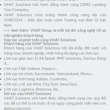
ViHAT Solutions hân hạnh đồng hành cùng CSMO Leading
Tour Company.
ViHAT Solutions chúc mừng thành công vang dội của
VOBF2024 – Diễn đàn toàn cảnh Thương mại điện tử Việt
Nam.
>>> Xem thêm:
ViHAT Group ra mắt bộ đôi công nghệ tối ưu
trải nghiệm khách hàng
Hợp tác và phát triển cùng ViHAT Solutions
Khách hàng của ViHAT Solutions
Khách hàng của ViHAT Solutions trải dài khắp đất nước với
hàng chục doanh nghiệp, nhãn hàng đa dạng các lĩnh vực:
Lĩnh vực giáo dục: ELSA Speak, RMIT University, Đại học Đông
Á…
Lĩnh vực F&B: Unilever, Pepsico…
Lĩnh vực tài chính: Sacombank, Vietcombank, Momo…
Lĩnh vực thời trang: Adidas, Coolmate…
Lĩnh vực y tế, sức khỏe: City Gym, Seoul Spa…
Lĩnh vực Logistics: Ahamove, Be…
Đối tác của ViHAT Solutions
ViHAT Solutions vinh hạnh được đồng hành cùng các quý đối
tác để có thể tự tin bước đi và ngày càng phát triển trên con
đường của mình.