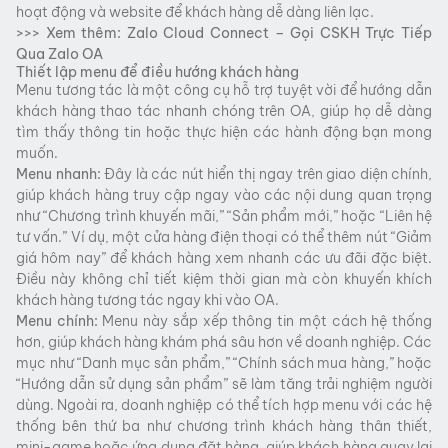
hoạt động và website để khách hàng dễ dàng liên lạc.
>>> Xem thêm:
Zalo Cloud Connect – Gọi CSKH Trực Tiếp
Qua Zalo OA
Thiết lập menu để điều hướng khách hàng
Menu tương tác là một công cụ hỗ trợ tuyệt vời để hướng dẫn
khách hàng thao tác nhanh chóng trên OA, giúp họ dễ dàng
tìm thấy thông tin hoặc thực hiện các hành động bạn mong
muốn.
Menu nhanh:
Đây là các nút hiển thị ngay trên giao diện chính,
giúp khách hàng truy cập ngay vào các nội dung quan trọng
như “Chương trình khuyến mãi,” “Sản phẩm mới,” hoặc “Liên hệ
tư vấn.” Ví dụ, một cửa hàng điện thoại có thể thêm nút “Giảm
giá hôm nay” để khách hàng xem nhanh các ưu đãi đặc biệt.
Điều này không chỉ tiết kiệm thời gian mà còn khuyến khích
khách hàng tương tác ngay khi vào OA.
Menu chính:
Menu này sắp xếp thông tin một cách hệ thống
hơn, giúp khách hàng khám phá sâu hơn về doanh nghiệp. Các
mục như “Danh mục sản phẩm,” “Chính sách mua hàng,” hoặc
“Hướng dẫn sử dụng sản phẩm” sẽ làm tăng trải nghiệm người
dùng. Ngoài ra, doanh nghiệp có thể tích hợp menu với các hệ
thống bên thứ ba như chương trình khách hàng thân thiết,
mini-game hoặc ứng dụng đặt hàng, giúp khách hàng quay lại