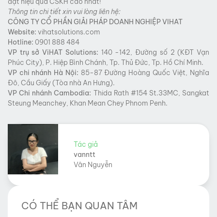
đạt hiệu quả CSKH cao nhất!
Thông tin chi tiết xin vui lòng liên hệ:
CÔNG TY CỔ PHẦN GIẢI PHÁP DOANH NGHIỆP VIHAT
Website:
vihatsolutions.com
Hotline:
0901 888 484
VP trụ sở
ViHAT
Solutions:
140 -142, Đường số 2 (KĐT Vạn
Phúc City), P. Hiệp Bình Chánh, Tp. Thủ Đức, Tp. Hồ Chí Minh.
VP chi nhánh Hà Nội:
85-87 Đường Hoàng Quốc Việt, Nghĩa
Đô, Cầu Giấy (Tòa nhà An Hưng).
VP Chi nhánh Cambodia:
Thida Rath #154 St.33MC, Sangkat
Steung Meanchey, Khan Mean Chey Phnom Penh.
Tác giả
vanntt
Vân Nguyễn
CÓ THỂ BẠN QUAN TÂM