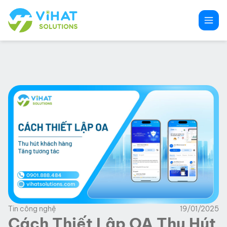
Chuyển
đến
phần
nội
dung
Tin công nghệ
19/01/2025
Cách Thiết Lập OA Thu Hút