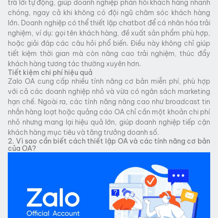
trả lời tự động, giúp doanh nghiệp phản hồi khách hàng nhanh
chóng, ngay cả khi không có đội ngũ chăm sóc khách hàng
lớn. Doanh nghiệp có thể thiết lập chatbot để cá nhân hóa trải
nghiệm, ví dụ: gọi tên khách hàng, đề xuất sản phẩm phù hợp,
hoặc giải đáp các câu hỏi phổ biến. Điều này không chỉ giúp
tiết kiệm thời gian mà còn nâng cao trải nghiệm, thúc đẩy
khách hàng tương tác thường xuyên hơn.
Tiết kiệm chi phí hiệu quả
Zalo OA cung cấp nhiều tính năng cơ bản miễn phí, phù hợp
với cả các doanh nghiệp nhỏ và vừa có ngân sách marketing
hạn chế. Ngoài ra, các tính năng nâng cao như broadcast tin
nhắn hàng loạt hoặc quảng cáo OA chỉ cần một khoản chi phí
nhỏ nhưng mang lại hiệu quả lớn, giúp doanh nghiệp tiếp cận
khách hàng mục tiêu và tăng trưởng doanh số.
2. Vì sao cần biết cách thiết lập OA và các tính năng cơ bản
của OA?