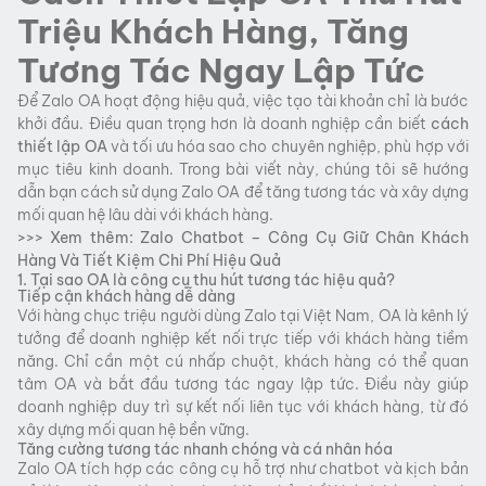
Triệu Khách Hàng, Tăng
Tương Tác Ngay Lập Tức
Để Zalo OA hoạt động hiệu quả, việc tạo tài khoản chỉ là bước
khởi đầu. Điều quan trọng hơn là doanh nghiệp cần biết
cách
thiết lập OA
và tối ưu hóa sao cho chuyên nghiệp, phù hợp với
mục tiêu kinh doanh. Trong bài viết này, chúng tôi sẽ hướng
dẫn bạn cách sử dụng Zalo OA để tăng tương tác và xây dựng
mối quan hệ lâu dài với khách hàng.
>>> Xem thêm:
Zalo Chatbot – Công Cụ Giữ Chân Khách
Hàng Và Tiết Kiệm Chi Phí Hiệu Quả
1. Tại sao OA là công cụ thu hút tương tác hiệu quả?
Tiếp cận khách hàng dễ dàng
Với hàng chục triệu người dùng Zalo tại Việt Nam, OA là kênh lý
tưởng để doanh nghiệp kết nối trực tiếp với khách hàng tiềm
năng. Chỉ cần một cú nhấp chuột, khách hàng có thể quan
tâm OA và bắt đầu tương tác ngay lập tức. Điều này giúp
doanh nghiệp duy trì sự kết nối liên tục với khách hàng, từ đó
xây dựng mối quan hệ bền vững.
Tăng cường tương tác nhanh chóng và cá nhân hóa
Zalo OA tích hợp các công cụ hỗ trợ như chatbot và kịch bản