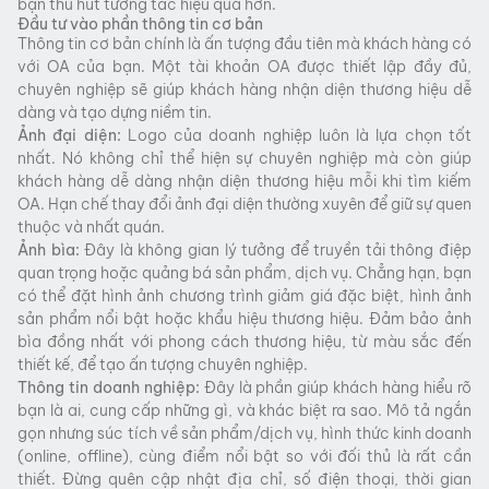
bạn thu hút tương tác hiệu quả hơn.
Đầu tư vào phần thông tin cơ bản
Thông tin cơ bản chính là ấn tượng đầu tiên mà khách hàng có
với OA của bạn. Một tài khoản OA được thiết lập đầy đủ,
chuyên nghiệp sẽ giúp khách hàng nhận diện thương hiệu dễ
dàng và tạo dựng niềm tin.
Ảnh đại diện:
Logo của doanh nghiệp luôn là lựa chọn tốt
nhất. Nó không chỉ thể hiện sự chuyên nghiệp mà còn giúp
khách hàng dễ dàng nhận diện thương hiệu mỗi khi tìm kiếm
OA. Hạn chế thay đổi ảnh đại diện thường xuyên để giữ sự quen
thuộc và nhất quán.
Ảnh bìa:
Đây là không gian lý tưởng để truyền tải thông điệp
quan trọng hoặc quảng bá sản phẩm, dịch vụ. Chẳng hạn, bạn
có thể đặt hình ảnh chương trình giảm giá đặc biệt, hình ảnh
sản phẩm nổi bật hoặc khẩu hiệu thương hiệu. Đảm bảo ảnh
bìa đồng nhất với phong cách thương hiệu, từ màu sắc đến
thiết kế, để tạo ấn tượng chuyên nghiệp.
Thông tin doanh nghiệp:
Đây là phần giúp khách hàng hiểu rõ
bạn là ai, cung cấp những gì, và khác biệt ra sao. Mô tả ngắn
gọn nhưng súc tích về sản phẩm/dịch vụ, hình thức kinh doanh
(online, offline), cùng điểm nổi bật so với đối thủ là rất cần
thiết. Đừng quên cập nhật địa chỉ, số điện thoại, thời gian