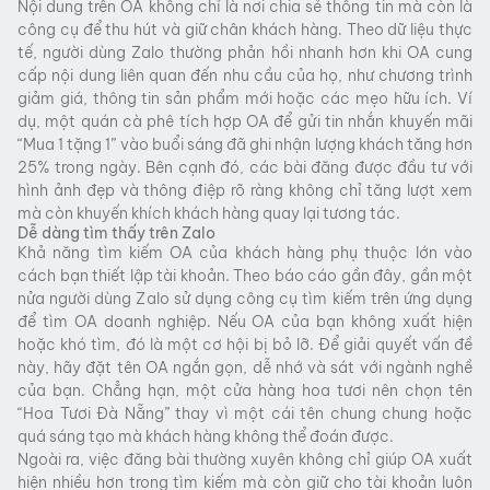
Nội dung trên OA không chỉ là nơi chia sẻ thông tin mà còn là
công cụ để thu hút và giữ chân khách hàng. Theo dữ liệu thực
tế, người dùng Zalo thường phản hồi nhanh hơn khi OA cung
cấp nội dung liên quan đến nhu cầu của họ, như chương trình
giảm giá, thông tin sản phẩm mới hoặc các mẹo hữu ích. Ví
dụ, một quán cà phê tích hợp OA để gửi tin nhắn khuyến mãi
“Mua 1 tặng 1” vào buổi sáng đã ghi nhận lượng khách tăng hơn
25% trong ngày. Bên cạnh đó, các bài đăng được đầu tư với
hình ảnh đẹp và thông điệp rõ ràng không chỉ tăng lượt xem
mà còn khuyến khích khách hàng quay lại tương tác.
Dễ dàng tìm thấy trên Zalo
Khả năng tìm kiếm OA của khách hàng phụ thuộc lớn vào
cách bạn thiết lập tài khoản. Theo báo cáo gần đây, gần một
nửa người dùng Zalo sử dụng công cụ tìm kiếm trên ứng dụng
để tìm OA doanh nghiệp. Nếu OA của bạn không xuất hiện
hoặc khó tìm, đó là một cơ hội bị bỏ lỡ. Để giải quyết vấn đề
này, hãy đặt tên OA ngắn gọn, dễ nhớ và sát với ngành nghề
của bạn. Chẳng hạn, một cửa hàng hoa tươi nên chọn tên
“Hoa Tươi Đà Nẵng” thay vì một cái tên chung chung hoặc
quá sáng tạo mà khách hàng không thể đoán được.
Ngoài ra, việc đăng bài thường xuyên không chỉ giúp OA xuất
hiện nhiều hơn trong tìm kiếm mà còn giữ cho tài khoản luôn