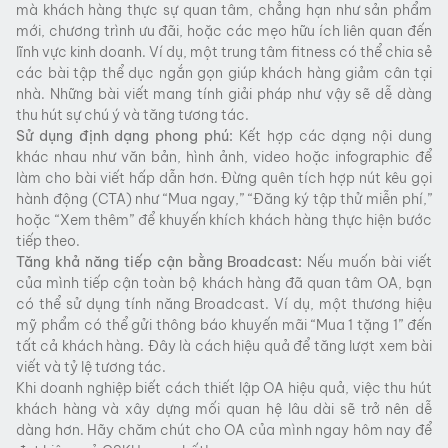
mà khách hàng thực sự quan tâm, chẳng hạn như sản phẩm
mới, chương trình ưu đãi, hoặc các mẹo hữu ích liên quan đến
lĩnh vực kinh doanh. Ví dụ, một trung tâm fitness có thể chia sẻ
các bài tập thể dục ngắn gọn giúp khách hàng giảm cân tại
nhà. Những bài viết mang tính giải pháp như vậy sẽ dễ dàng
thu hút sự chú ý và tăng tương tác.
Sử dụng định dạng phong phú:
Kết hợp các dạng nội dung
khác nhau như văn bản, hình ảnh, video hoặc infographic để
làm cho bài viết hấp dẫn hơn. Đừng quên tích hợp nút kêu gọi
hành động (CTA) như “Mua ngay,” “Đăng ký tập thử miễn phí,”
hoặc “Xem thêm” để khuyến khích khách hàng thực hiện bước
tiếp theo.
Tăng khả năng tiếp cận bằng Broadcast:
Nếu muốn bài viết
của mình tiếp cận toàn bộ khách hàng đã quan tâm OA, bạn
có thể sử dụng tính năng Broadcast. Ví dụ, một thương hiệu
mỹ phẩm có thể gửi thông báo khuyến mãi “Mua 1 tặng 1” đến
tất cả khách hàng. Đây là cách hiệu quả để tăng lượt xem bài
viết và tỷ lệ tương tác.
Khi doanh nghiệp biết cách thiết lập OA hiệu quả, việc thu hút
khách hàng và xây dựng mối quan hệ lâu dài sẽ trở nên dễ
dàng hơn. Hãy chăm chút cho OA của mình ngay hôm nay để