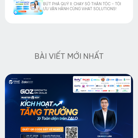
BỨT PHÁ QUÝ II: CHẠY SỐ THẦN TỐC – TỐI
ƯU VẬN HÀNH CÙNG ViHAT SOLUTIONS!
BÀI VIẾT MỚI NHẤT